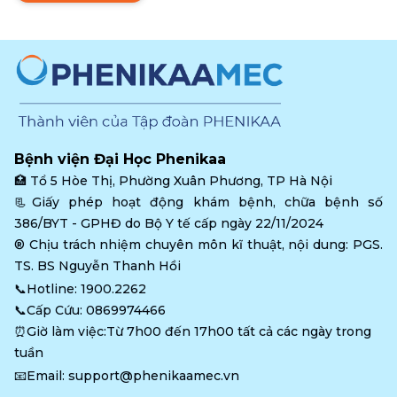
nhân tử vong theo ICD-
10
Bệnh viện Đại Học Phenikaa
🏥 
Tổ 5 Hòe Thị, Phường Xuân Phương, TP Hà Nội
📃Giấy phép hoạt động khám bệnh, chữa bệnh số 
386/BYT - GPHĐ do Bộ Y tế cấp ngày 22/11/2024
®️ Chịu trách nhiệm chuyên môn kĩ thuật, nội dung: PGS. 
TS. BS Nguyễn Thanh Hồi
📞Hotline: 
1900.2262
📞Cấp Cứu: 
0869974466
⏰Giờ làm việc:Từ 7h00 đến 17h00 tất cả các ngày trong 
tuần
📧Email: 
support@phenikaamec.vn