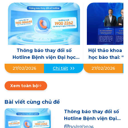
Thông báo thay đổi số
Hội thảo khoa h
Hotline Bệnh viện Đại học
học bào thai: “
Phenikaa
trước sinh đến c
27/02/2026
Chi tiết
27/02/2026
thai đa chuyên
tương lai Y học 
Na
Xem toàn bộ
Bài viết cùng chủ đề
Thông báo thay đổi số
Hotline Bệnh viện Đại
học Phenikaa
30/07/2026