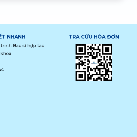
KẾT NHANH
TRA CỨU HÓA ĐƠN
trình Bác sĩ hợp tác
 khoa
ọc