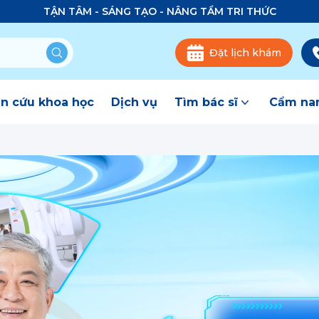
TẬN TÂM - SÁNG TẠO - NÂNG TẦM TRI THỨC
Đặt lịch khám
n cứu khoa học
Dịch vụ
Tìm bác sĩ
Cẩm nan