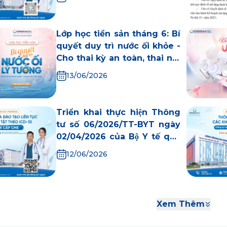
Lớp học tiền sản tháng 6: Bí
quyết duy trì nước ối khỏe -
Cho thai kỳ an toàn, thai nhi
phát triển tốt
13/06/2026
Triển khai thực hiện Thông
tư số 06/2026/TT-BYT ngày
02/04/2026 của Bộ Y tế quy
định về mã hóa bệnh tật,
12/06/2026
nguyên nhân tử vong theo
ICD-10
Xem Thêm