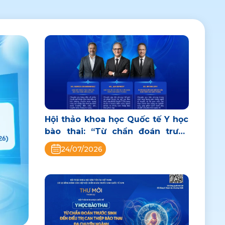
Hội thảo khoa học Quốc tế Y học
bào thai: “Từ chẩn đoán trước
sinh đến can thiệp bào thai đa
24/07/2026
chuyên ngành”: Vì tương lai Y
học bào thai Việt Nam