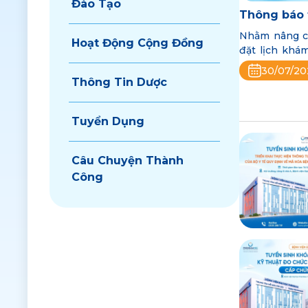
Đào Tạo
Thông báo t
Nhằm nâng ca
Hoạt Động Cộng Đồng
đặt lịch khá
trân trọng th
30/07/20
Thông Tin Dược
Tuyển Dụng
Câu Chuyện Thành
Công