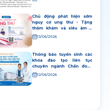
Bệnh viện Đại học Phenikaa
Chủ động phát hiện sớm
nguy cơ ung thư - Tặng
thăm khám và siêu âm ổ
bụng
13/06/2026
Thông báo tuyển sinh các
khóa đào tạo liên tục
chuyên ngành Chẩn đoán
hình ảnh tại Bệnh viện Đại
12/06/2026
học Phenikaa