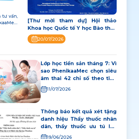
 tư vấn,
[Thư mời tham dự] Hội thảo
ikaaMec)
Khoa học Quốc tế Y học Bào thai:
Từ chẩn đoán trước sinh đến
20/07/2026
điều trị can thiệp bào thai đa
chuyên ngành
Lớp học tiền sản tháng 7: Vì
sao PhenikaaMec chọn siêu
âm thai 42 chỉ số theo tiêu
chuẩn quốc tế? Mẹ học
11/07/2026
thêm cách xử trí sặc sữa sơ
sinh
Thông báo kết quả xét tặng
danh hiệu Thầy thuốc nhân
dân, thầy thuốc ưu tú lần
thứ 15 tại Hội đồng cấp cơ sở
19/06/2026