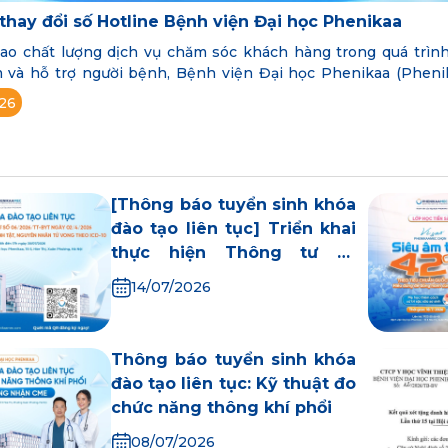
hay đổi số Hotline Bệnh viện Đại học Phenikaa
o chất lượng dịch vụ chăm sóc khách hàng trong quá trình
m và hỗ trợ người bệnh, Bệnh viện Đại học Phenikaa (Phen
ông báo về việc thay đổi số Hotline.
26
[Thông báo tuyển sinh khóa
đào tạo liên tục] Triển khai
thực hiện Thông tư số
06/2026/TT-BYT về mã hóa
14/07/2026
bệnh tật, nguyên nhân tử
vong theo ICD-10
Thông báo tuyển sinh khóa
đào tạo liên tục: Kỹ thuật đo
chức năng thông khí phổi
08/07/2026