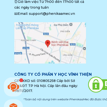
⏰Giờ làm việc:Từ 7h00 đến 17h00 tất cả 
các ngày trong tuần
📧Email: 
support@phenikaamec.vn
CÔNG TY CỔ PHẦN Y HỌC VĨNH THIỆN
GPĐKKD số: 010805258 Cấp bởi Sở
KH&ĐT TP Hà Nội. Cấp lần đầu ngày:
08/11/2017.
*Toàn bộ nội dung trên website PhenikaaMec đã được thẩ