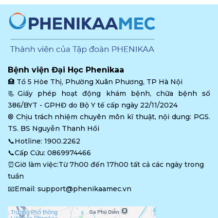
Bệnh viện Đại Học Phenikaa
🏥 
Tổ 5 Hòe Thị, Phường Xuân Phương, TP Hà Nội
📃Giấy phép hoạt động khám bệnh, chữa bệnh số 
386/BYT - GPHĐ do Bộ Y tế cấp ngày 22/11/2024
®️ Chịu trách nhiệm chuyên môn kĩ thuật, nội dung: PGS. 
TS. BS Nguyễn Thanh Hồi
📞Hotline: 
1900.2262
📞Cấp Cứu: 
0869974466
⏰Giờ làm việc:Từ 7h00 đến 17h00 tất cả các ngày trong 
tuần
📧Email: 
support@phenikaamec.vn