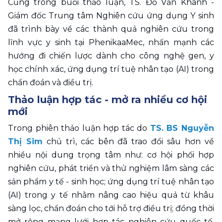
Cũng trong buổi thảo luận, TS. Đỗ Văn Khanh - 
Giám đốc Trung tâm Nghiên cứu ứng dụng Y sinh 
đã trình bày về các thành quả nghiên cứu trong 
lĩnh vực y sinh tại PhenikaaMec, nhấn mạnh các 
hướng đi chiến lược dành cho công nghệ gen, y 
học chính xác, ứng dụng trí tuệ nhân tạo (AI) trong 
chẩn đoán và điều trị.
Thảo luận hợp tác - mở ra nhiều cơ hội 
mới
Trong phiên thảo luận hợp tác do 
TS. BS Nguyễn 
Thị Sim
 chủ trì, các bên đã trao đổi sâu hơn về 
nhiều nội dung trọng tâm như: cơ hội phối hợp 
nghiên cứu, phát triển và thử nghiệm lâm sàng các 
sản phẩm y tế - sinh học; ứng dụng trí tuệ nhân tạo 
(AI) trong y tế nhằm nâng cao hiệu quả từ khâu 
sàng lọc, chẩn đoán cho tới hỗ trợ điều trị; đồng thời 
mở rộng mạng lưới hợp tác nghiên cứu quốc tế, 