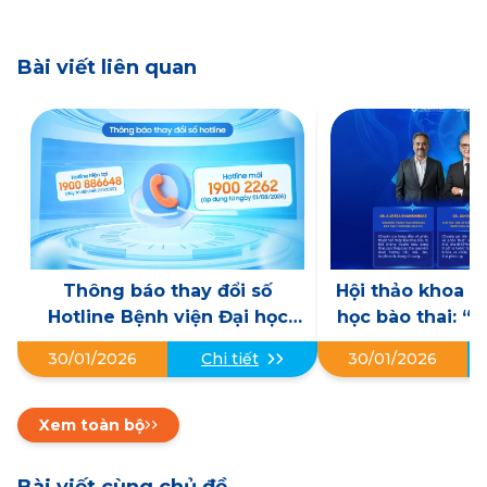
Bài viết liên quan
Thông báo thay đổi số
Hội thảo khoa h
Hotline Bệnh viện Đại học
học bào thai: “
Phenikaa
trước sinh đến c
30/01/2026
Chi tiết
30/01/2026
thai đa chuyên
tương lai Y học 
Na
Xem toàn bộ