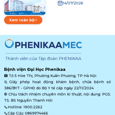
Triển khai thực hiện
14/07/2026
Thông tư số
06/2026/TT-BYT về mã
hóa bệnh tật, nguyên
Xem toàn bộ
nhân tử vong theo ICD-
10
Bệnh viện Đại Học Phenikaa
🏥 
Tổ 5 Hòe Thị, Phường Xuân Phương, TP Hà Nội
📃Giấy phép hoạt động khám bệnh, chữa bệnh số 
386/BYT - GPHĐ do Bộ Y tế cấp ngày 22/11/2024
®️ Chịu trách nhiệm chuyên môn kĩ thuật, nội dung: PGS. 
TS. BS Nguyễn Thanh Hồi
📞Hotline: 
1900.2262
📞Cấp Cứu: 
0869974466