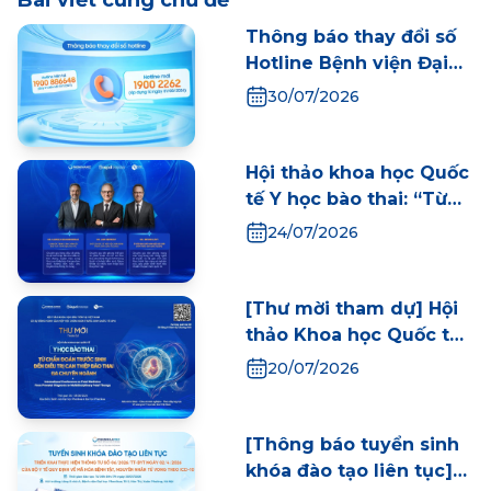
Bài viết cùng chủ đề
Thông báo thay đổi số
Hotline Bệnh viện Đại
học Phenikaa
30/07/2026
Hội thảo khoa học Quốc
tế Y học bào thai: “Từ
chẩn đoán trước sinh
24/07/2026
đến can thiệp bào thai
đa chuyên ngành”: Vì
tương lai Y học bào thai
[Thư mời tham dự] Hội
Việt Nam
thảo Khoa học Quốc tế
Y học Bào thai: Từ chẩn
20/07/2026
đoán trước sinh đến
điều trị can thiệp bào
thai đa chuyên ngành
[Thông báo tuyển sinh
khóa đào tạo liên tục]