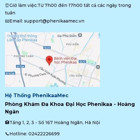
⏰Giờ làm việc:Từ 7h00 đến 17h00 tất cả các ngày trong 
tuần
📧Email: 
support@phenikaamec.vn
Hệ Thống PhenikaaMec
Phòng Khám Đa Khoa Đại Học Phenikaa - Hoàng 
Ngân
🏥Tầng 1, 2, 3 - Số 167 Hoàng Ngân, Hà Nội
📞Hotline: 
02422226699