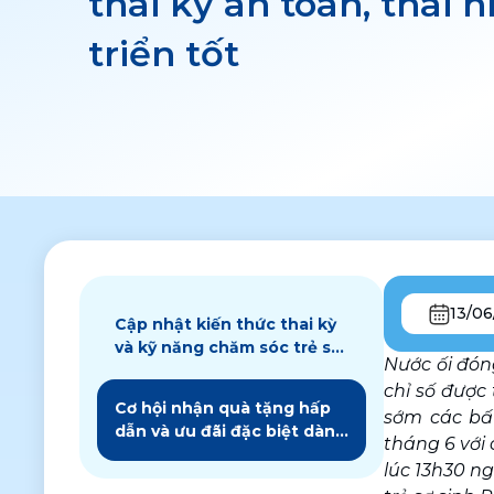
thai kỳ an toàn, thai n
triển tốt
13/0
Cập nhật kiến thức thai kỳ
và kỹ năng chăm sóc trẻ sơ
Nước ối đóng
sinh từ chuyên gia
chỉ số được 
Cơ hội nhận quà tặng hấp
sớm các bất
dẫn và ưu đãi đặc biệt dành
tháng 6 với 
cho mẹ bầu đăng ký gói
lúc 13h30 n
thai sản