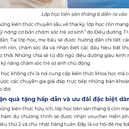
Lớp học tiền sản tháng 6 diễn ra vào
ững kiến thức chuyên sâu về thai kỳ, lớp học còn man
Kỹ năng cơ bản chăm sóc trẻ sơ sinh” 
do Điều dưỡng Trầ
dẫn. Tại lớp học, mẹ bầu sẽ được hướng dẫn chi tiết c
sinh rốn, chăm sóc da và nhận biết các dấu hiệu bất th
ịp thời. Những chia sẻ từ đội ngũ điều dưỡng giàu kinh 
 kỹ năng chăm sóc trẻ sơ sinh chủ động.
p học không chỉ là nơi cung cấp kiến thức khoa học mà còn
ược các chuyên gia giải đáp trực tiếp những băn khoăn
 đời.
ận quà tặng hấp dẫn và ưu đãi đặc biệt dà
ững kiến thức hữu ích, lớp học tiền sản tháng 6 còn ma
tham dự chương trình sẽ được nhận voucher miễn phí 
ều thứ 2 và chủ nhật hàng tuần. Đây là cơ hội để mẹ bầ