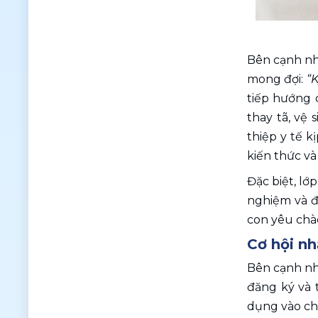
Bên cạnh nh
mong đợi: 
“
tiếp hướng 
thay tã, vệ 
thiệp y tế k
kiến thức và
Đặc biệt, lớ
nghiệm và đ
con yêu chào
Cơ hội nh
Bên cạnh nh
đăng ký và 
dụng vào chi