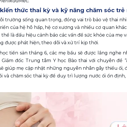
 PhenikaaMec.
kiến thức thai kỳ và kỹ năng chăm sóc trẻ 
ôi trường sống quan trọng, đóng vai trò bảo vệ thai nhi
triển của hệ hô hấp, hệ cơ xương và nhiều cơ quan khác.
 có thể là dấu hiệu cảnh báo các vấn đề sức khỏe của mẹ v
 được phát hiện, theo dõi và xử trí kịp thời.
 học tiền sản tháng 6, các mẹ bầu sẽ được lắng nghe n
ó Giám đốc Trung tâm Y học Bào thai với chuyên đề 
“
ẽ giúp mẹ cập nhật những nguyên nhân gây thiểu ối, đa 
i và chăm sóc thai kỳ để duy trì lượng nước ối ổn định