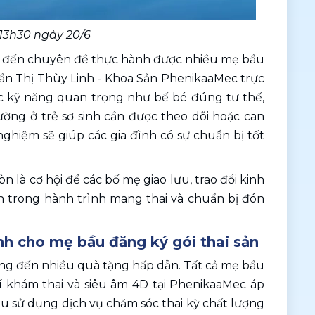
 13h30 ngày 20/6 
g đến chuyên đề thực hành được nhiều mẹ bầu 
n Thị Thùy Linh - Khoa Sản PhenikaaMec trực 
ác kỹ năng quan trọng như bế bé đúng tư thế, 
ường ở trẻ sơ sinh cần được theo dõi hoặc can 
nghiệm sẽ giúp các gia đình có sự chuẩn bị tốt 
 là cơ hội để các bố mẹ giao lưu, trao đổi kinh 
 trong hành trình mang thai và chuẩn bị đón 
nh cho mẹ bầu đăng ký gói thai sản
ng đến nhiều quà tặng hấp dẫn. Tất cả mẹ bầu 
khám thai và siêu âm 4D tại PhenikaaMec áp 
u sử dụng dịch vụ chăm sóc thai kỳ chất lượng 