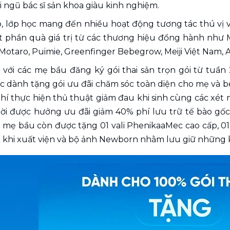
 ngũ bác sĩ sản khoa giàu kinh nghiệm.
, lớp học mang đến nhiều hoạt động tương tác thú vị 
ạt phần quà giá trị từ các thương hiệu đồng hành như 
, Motaro, Puimie, Greenfinger Bebegrow, Meiji Việt Nam, A
i với các mẹ bầu đăng ký gói thai sản trọn gói từ tuần 2
dành tặng gói ưu đãi chăm sóc toàn diện cho mẹ và bé 
í thực hiện thủ thuật giảm đau khi sinh cùng các xét n
hời được hưởng ưu đãi giảm 40% phí lưu trữ tế bào gốc
a, mẹ bầu còn được tặng 01 vali PhenikaaMec cao cấp, 01
 khi xuất viện và bộ ảnh Newborn nhằm lưu giữ những k