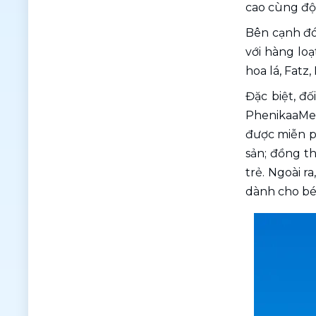
cao cùng đội
Bên cạnh đó
với hàng lo
hoa lá, Fatz
Đặc biệt, đố
PhenikaaMec 
được miễn ph
sản; đồng t
trẻ. Ngoài r
dành cho bé