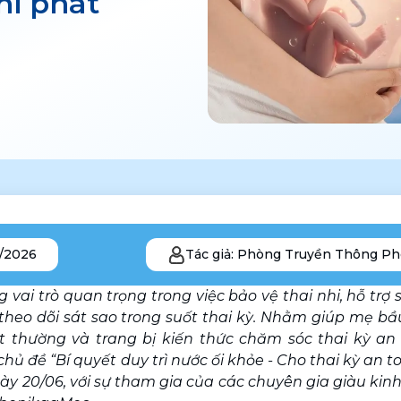
hi phát
6/2026
Tác giả:
Phòng Truyền Thông Ph
 vai trò quan trọng trong việc bảo vệ thai nhi, hỗ trợ 
theo dõi sát sao trong suốt thai kỳ. Nhằm giúp mẹ bầu 
 thường và trang bị kiến thức chăm sóc thai kỳ an 
chủ đề “Bí quyết duy trì nước ối khỏe - Cho thai kỳ an toà
gày 20/06, với sự tham gia của các chuyên gia giàu kin