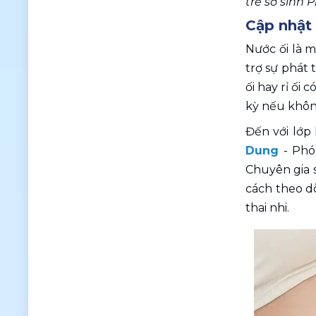
trẻ sơ sinh
Cập nhật 
Nước ối là m
trợ sự phát 
ối hay rỉ ối
kỳ nếu không
Đến với lớp
Dung
 - Ph
Chuyên gia s
cách theo dõ
thai nhi.