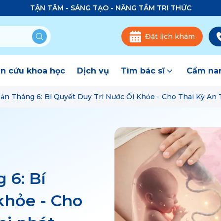
TẬN TÂM - SÁNG TẠO - NÂNG TẦM TRI THỨC
Đặt lịch khám
n cứu khoa học
Dịch vụ
Tìm bác sĩ
Cẩm nan
ản Tháng 6: Bí Quyết Duy Trì Nước Ối Khỏe - Cho Thai Kỳ An T
 6: Bí
khỏe - Cho