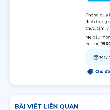
Thông qua l
đình trong s
thức, tâm lý
Mẹ bầu mon
hotline: 
190
Ngày c
Chủ đề
BÀI VIẾT LIÊN QUAN