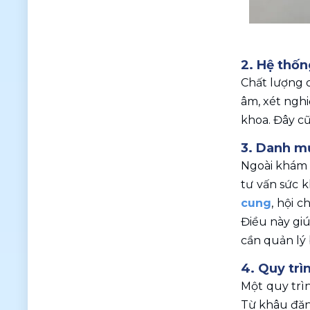
2. Hệ thốn
Chất lượng c
âm, xét nghi
khoa. Đây cũ
3. Danh mụ
Ngoài khám đ
tư vấn sức k
cung
, hội 
Điều này giú
cần quản lý 
4. Quy trì
Một quy trì
Từ khâu đăn