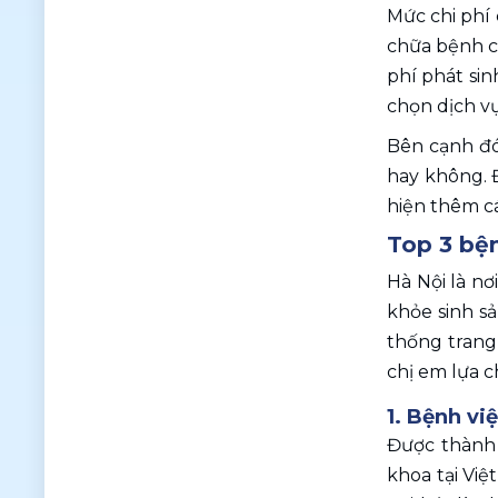
Mức chi phí
chữa bệnh cô
phí phát sin
chọn dịch v
Bên cạnh đó
hay không. Đ
hiện thêm cá
Top 3 bện
Hà Nội là nơ
khỏe sinh s
thống trang 
chị em lựa c
1. Bệnh vi
Được thành 
khoa tại Vi