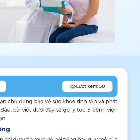
Lượt xem: 50
n chủ động bảo vệ sức khỏe sinh sản và phát 
, bài viết dưới đây sẽ gợi ý top 3 bệnh viện 
n. 
ợng 
n chỉ dựa vào mức độ nổi tiếng hay quy mô của 