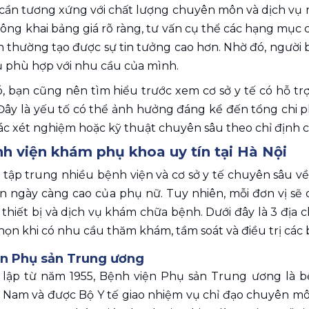
 cần tương xứng với chất lượng chuyên môn và dịch vụ
ng khai bảng giá rõ ràng, tư vấn cụ thể các hạng mục c
h thường tạo được sự tin tưởng cao hơn. Nhờ đó, người b
ụ phù hợp với nhu cầu của mình.
, bạn cũng nên tìm hiểu trước xem cơ sở y tế có hỗ tr
ây là yếu tố có thể ảnh hưởng đáng kể đến tổng chi ph
c xét nghiệm hoặc kỹ thuật chuyên sâu theo chỉ định củ
h viện khám phụ khoa uy tín tại Hà Nội 
i tập trung nhiều bệnh viện và cơ sở y tế chuyên sâu 
ản ngày càng cao của phụ nữ. Tuy nhiên, mỗi đơn vị sẽ
thiết bị và dịch vụ khám chữa bệnh. Dưới đây là 3 địa c
họn khi có nhu cầu thăm khám, tầm soát và điều trị các 
ện Phụ sản Trung ương 
lập từ năm 1955, Bệnh viện Phụ sản Trung ương là b
ệt Nam và được Bộ Y tế giao nhiệm vụ chỉ đạo chuyên mô