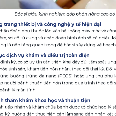
Bác sĩ giàu kinh nghiệm góp phần nâng cao độ
g trang thiết bị và công nghệ y tế hiện đại 
hẩn đoán phụ thuộc lớn vào hệ thống máy móc và công ng
ệm, soi cổ tử cung và chẩn đoán hình ảnh sẽ có nhiều lợ
ng là nền tảng quan trọng để bác sĩ xây dựng kế hoạch 
c dịch vụ khám và điều trị toàn diện 
ịnh kỳ, cơ sở uy tín cần triển khai đầy đủ: tầm soát ung
hỏe sinh sản, khám tiền hôn nhân, theo dõi thai kỳ. Đối
chứng buồng trứng đa nang (PCOS) hoặc ung thư phụ kh
p người bệnh thuận tiện hơn trong quá trình theo dõi sứ
bệnh lý mãn tính. 
nh thăm khám khoa học và thuận tiện
nh tiếp nhận và khám chữa bệnh được tổ chức hợp lý sẽ 
g ký, hướng dẫn thực hiện cận lâm sàng đến nhận kết q