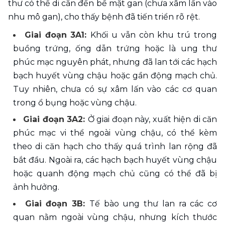
thư có thể di căn đến bề mặt gan (chưa xâm lấn vào 
nhu mô gan), cho thấy bệnh đã tiến triển rõ rệt.
Giai đoạn 3A1: 
Khối u vẫn còn khu trú trong 
buồng trứng, ống dẫn trứng hoặc là ung thư 
phúc mạc nguyên phát, nhưng đã lan tới các hạch 
bạch huyết vùng chậu hoặc gần động mạch chủ. 
Tuy nhiên, chưa có sự xâm lấn vào các cơ quan 
trong ổ bụng hoặc vùng chậu.
Giai đoạn 3A2: 
Ở giai đoạn này, xuất hiện di căn 
phúc mạc vi thể ngoài vùng chậu, có thể kèm 
theo di căn hạch cho thấy quá trình lan rộng đã 
bắt đầu. Ngoài ra, các hạch bạch huyết vùng chậu 
hoặc quanh động mạch chủ cũng có thể đã bị 
ảnh hưởng.
Giai đoạn 3B: 
Tế bào ung thư lan ra các cơ 
quan nằm ngoài vùng chậu, nhưng kích thước 