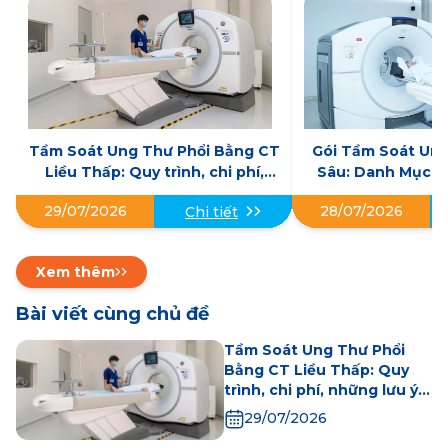
Tầm Soát Ung Thư Phổi Bằng CT
Gói Tầm Soát Un
Liều Thấp: Quy trình, chi phí,
Sâu: Danh Mục Kh
những lưu ý khi thực hiện
Địa Chỉ U
29/07/2026
28/07/2026
Chi tiết
Xem thêm
Bài viết cùng chủ đề
Tầm Soát Ung Thư Phổi
Bằng CT Liều Thấp: Quy
trình, chi phí, những lưu ý
khi thực hiện
29/07/2026