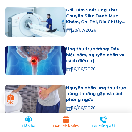
Gói Tầm Soát Ung Thư
Chuyên Sâu: Danh Mục
Khám, Chi Phí, Địa Chỉ Uy
Tín
28/07/2026
Ung thư trực tràng: Dấu
hiệu sớm, nguyên nhân và
cách điều trị
16/06/2026
Nguyên nhân ung thư trực
tràng thường gặp và cách
phòng ngừa
16/06/2026
Xem thêm
Liên hệ
Đặt lịch khám
Gọi tổng đài