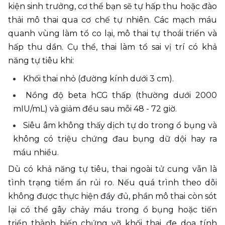
kiện sinh trưởng, cơ thể bạn sẽ tự hấp thu hoặc đào 
thải mô thai qua cơ chế tự nhiên. Các mạch máu 
quanh vùng làm tổ co lại, mô thai tự thoái triển và 
hấp thu dần. Cụ thể, thai làm tổ sai vị trí có khả 
năng tự tiêu khi:
Khối thai nhỏ (đường kính dưới 3 cm).
Nồng độ beta hCG thấp (thường dưới 2000 
mIU/mL) và giảm đều sau mỗi 48 - 72 giờ.
Siêu âm không thấy dịch tự do trong ổ bụng và 
không có triệu chứng đau bụng dữ dội hay ra 
máu nhiều.
Dù có khả năng tự tiêu, thai ngoài tử cung vẫn là 
tình trạng tiềm ẩn rủi ro. Nếu quá trình theo dõi 
không được thực hiện đầy đủ, phần mô thai còn sót 
lại có thể gây chảy máu trong ổ bụng hoặc tiến 
triển thành biến chứng vỡ khối thai, đe dọa tính 