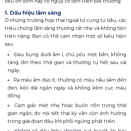
tiêu ổn định hay có nguy cơ tiến triển bất thường.
1. Dấu hiệu lâm sàng 
Ở những trường hợp thai ngoài tử cung tự tiêu, các 
triệu chứng lâm sàng thường rất nhẹ và không tiến 
triển nặng. Bạn có thể cảm nhận một số biểu hiện 
sau: 
Đau bụng dưới âm ỉ, chủ yếu một bên, không 
tăng lên theo thời gian và thường tự hết sau vài 
ngày.
Ra máu âm đạo ít, thường có màu nâu sẫm đến 
đen, kéo dài ngắn ngày và không kèm cục máu 
đông.
Cảm giác mệt nhẹ hoặc buồn nôn trong thời 
gian ngắn, do nội tiết thai kỳ vẫn còn ảnh hưởng 
trong giai đoạn đầu khi phôi ngừng phát triển.
Không có dấu hiệu choáng, tụt huyết áp hay 