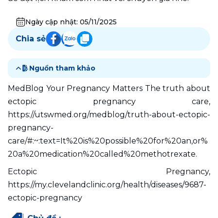
Ngày cập nhật:
05/11/2025
Chia sẻ
Nguồn tham khảo
MedBlog Your Pregnancy Matters The truth about 
ectopic pregnancy care, 
https://utswmed.org/medblog/truth-about-ectopic-
pregnancy-
care/#:~:text=It%20is%20possible%20for%20an,or%
20a%20medication%20called%20methotrexate.
Ectopic Pregnancy, 
https://my.clevelandclinic.org/health/diseases/9687-
ectopic-pregnancy