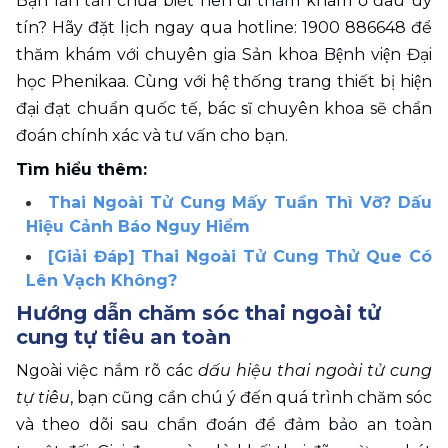
Bạn lăn tăn chưa biết nên đi thăm khám ở đâu uy 
tín? Hãy đặt lịch ngay qua hotline: 1900 886648 để 
thăm khám với chuyên gia Sản khoa Bệnh viện Đại 
học Phenikaa. Cùng với hệ thống trang thiết bị hiện 
đại đạt chuẩn quốc tế, bác sĩ chuyên khoa sẽ chẩn 
đoán chính xác và tư vấn cho bạn. 
Tìm hiểu thêm:
Thai Ngoài Tử Cung Mấy Tuần Thì Vỡ? Dấu 
Hiệu Cảnh Báo Nguy Hiểm
[Giải Đáp] Thai Ngoài Tử Cung Thử Que Có 
Lên Vạch Không?
Hướng dẫn chăm sóc thai ngoài tử 
cung tự tiêu an toàn 
Ngoài việc nắm rõ các 
dấu hiệu thai ngoài tử cung 
tự tiêu
, bạn cũng cần chú ý đến quá trình chăm sóc 
và theo dõi sau chẩn đoán để đảm bảo an toàn 