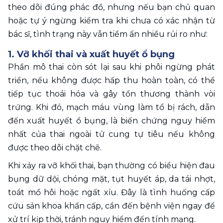
theo dõi đúng phác đồ, nhưng nếu bạn chủ quan 
hoặc tự ý ngừng kiểm tra khi chưa có xác nhận từ 
bác sĩ, tình trạng này vẫn tiềm ẩn nhiều rủi ro như:
1. Vỡ khối thai và xuất huyết ổ bụng 
Phần mô thai còn sót lại sau khi phôi ngừng phát 
triển, nếu không được hấp thu hoàn toàn, có thể 
tiếp tục thoái hóa và gây tổn thương thành vòi 
trứng. Khi đó, mạch máu vùng làm tổ bị rách, dẫn 
đến xuất huyết ổ bụng, là biến chứng nguy hiểm 
nhất của thai ngoài tử cung tự tiêu nếu không 
được theo dõi chặt chẽ.
Khi xảy ra vỡ khối thai, bạn thường có biểu hiện đau 
bụng dữ dội, chóng mặt, tụt huyết áp, da tái nhợt, 
toát mồ hôi hoặc ngất xỉu. Đây là tình huống cấp 
cứu sản khoa khẩn cấp, cần đến bệnh viện ngay để 
xử trí kịp thời, tránh nguy hiểm đến tính mạng.