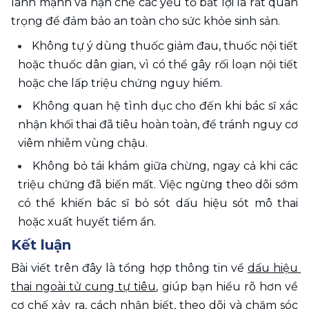
lành mạnh và hạn chế các yếu tố bất lợi là rất quan 
trọng để đảm bảo an toàn cho sức khỏe sinh sản. 
Không tự ý dùng thuốc giảm đau, thuốc nội tiết 
hoặc thuốc dân gian, vì có thể gây rối loạn nội tiết 
hoặc che lấp triệu chứng nguy hiểm.
Không quan hệ tình dục cho đến khi bác sĩ xác 
nhận khối thai đã tiêu hoàn toàn, để tránh nguy cơ 
viêm nhiễm vùng chậu.
Không bỏ tái khám giữa chừng, ngay cả khi các 
triệu chứng đã biến mất. Việc ngừng theo dõi sớm 
có thể khiến bác sĩ bỏ sót dấu hiệu sót mô thai 
hoặc xuất huyết tiềm ẩn.
Kết luận 
Bài viết trên đây là tổng hợp thông tin về 
dấu hiệu 
thai ngoài tử cung tự tiêu
, giúp bạn hiểu rõ hơn về 
cơ chế xảy ra, cách nhận biết, theo dõi và chăm sóc 