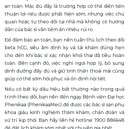
an toàn. Mặc dù đây là trường hợp có thể diễn tiến 
thuận lợi nếu được phát hiện sớm, nhưng việc chủ 
quan hoặc tự theo dõi tại nhà mà không có hướng 
dẫn của bác sĩ vẫn tiềm ẩn nhiều rủi ro.
Để đảm bảo an toàn, bạn nên tuân thủ lịch theo dõi 
beta hCG, siêu âm định kỳ và tái khám đúng hẹn 
cho đến khi bác sĩ xác nhận khối thai đã tiêu hoàn 
toàn. Bên cạnh đó, việc nghỉ ngơi hợp lý, bổ sung 
dinh dưỡng đầy đủ và giữ tinh thần thoải mái cũng 
giúp cơ thể sớm hồi phục và ổn định nội tiết.
Nếu có bất kỳ dấu hiệu bất thường nào trong quá 
trình theo dõi, bạn nên đến ngay Bệnh viện Đại học 
Phenikaa (PhenikaaMec) để được các bác sĩ sản phụ 
khoa giàu kinh nghiệm thăm khám, chẩn đoán và 
xử trí kịp thời. Bạn hãy liên hệ hotline: 1900 886648 
để đặt lịch khám sớm nhất với chuyên gia nhé!