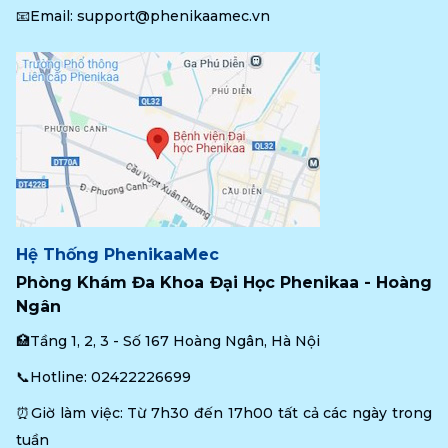
📧Email: 
support@phenikaamec.vn
Hệ Thống PhenikaaMec
Phòng Khám Đa Khoa Đại Học Phenikaa - Hoàng 
Ngân
🏥Tầng 1, 2, 3 - Số 167 Hoàng Ngân, Hà Nội
📞Hotline: 
02422226699
⏰Giờ làm việc: Từ 7h30 đến 17h00 tất cả các ngày trong 
tuần