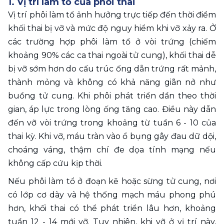
1. Vị trí làm tổ của phôi thai
Vị trí phôi làm tổ ảnh hưởng trực tiếp đến thời điểm 
khối thai bị vỡ và mức độ nguy hiểm khi vỡ xảy ra. Ở 
các trường hợp phôi làm tổ ở vòi trứng (chiếm 
khoảng 90% các ca thai ngoài tử cung), khối thai dễ 
bị vỡ sớm hơn do cấu trúc ống dẫn trứng rất mảnh, 
thành mỏng và không có khả năng giãn nở như 
buồng tử cung. Khi phôi phát triển dần theo thời 
gian, áp lực trong lòng ống tăng cao. Điều này dẫn 
đến vỡ vòi trứng trong khoảng từ tuần 6 - 10 của 
thai kỳ. Khi vỡ, máu tràn vào ổ bụng gây đau dữ dội, 
choáng váng, thậm chí đe dọa tính mạng nếu 
không cấp cứu kịp thời.
Nếu phôi làm tổ ở đoạn kẽ hoặc sừng tử cung, nơi 
có lớp cơ dày và hệ thống mạch máu phong phú 
hơn, khối thai có thể phát triển lâu hơn, khoảng 
tuần 12 - 14 mới vỡ. Tuy nhiên, khi vỡ ở vị trí này, 