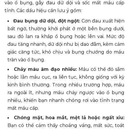
vào ổ bụng, gây đau dữ dội và sốc mất máu cấp 
tính. Các dấu hiệu cần lưu ý gồm:
Đau bụng dữ dội, đột ngột: 
Cơn đau xuất hiện 
bất ngờ, thường khởi phát ở một bên bụng dưới, 
sau đó lan ra khắp ổ bụng hoặc lên vai. Mức độ 
đau tăng nhanh, dữ dội như bị dao đâm, kèm cảm 
giác căng tức, khó chịu và bụng chướng do máu 
tràn vào ổ bụng.
Chảy máu âm đạo nhiều: 
Máu có thể đỏ sẫm 
hoặc lẫn máu cục, ra liên tục, không giống với kỳ 
kinh bình thường. Trong nhiều trường hợp, máu 
ra ngoài ít, nhưng máu chảy ngược vào ổ bụng 
nhiều, khiến bạn nhanh chóng rơi vào tình trạng 
mất máu cấp.
Chóng mặt, hoa mắt, mệt lả hoặc ngất xỉu:
Bạn có thể cảm thấy choáng váng, mất sức, toát 