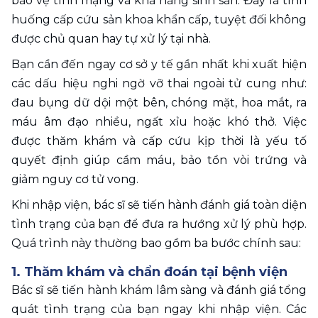
bảo vệ tính mạng và khả năng sinh sản. Đây là tình 
huống cấp cứu sản khoa khẩn cấp, tuyệt đối không 
được chủ quan hay tự xử lý tại nhà.
Bạn cần đến ngay cơ sở y tế gần nhất khi xuất hiện 
các dấu hiệu nghi ngờ vỡ thai ngoài tử cung như: 
đau bụng dữ dội một bên, chóng mặt, hoa mắt, ra 
máu âm đạo nhiều, ngất xỉu hoặc khó thở. Việc 
được thăm khám và cấp cứu kịp thời là yếu tố 
quyết định giúp cầm máu, bảo tồn vòi trứng và 
giảm nguy cơ tử vong.
Khi nhập viện, bác sĩ sẽ tiến hành đánh giá toàn diện 
tình trạng của bạn để đưa ra hướng xử lý phù hợp. 
Quá trình này thường bao gồm ba bước chính sau:
1. Thăm khám và chẩn đoán tại bệnh viện
Bác sĩ sẽ tiến hành khám lâm sàng và đánh giá tổng 
quát tình trạng của bạn ngay khi nhập viện. Các 