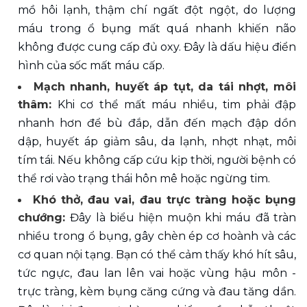
mồ hôi lạnh, thậm chí ngất đột ngột, do lượng 
máu trong ổ bụng mất quá nhanh khiến não 
không được cung cấp đủ oxy. Đây là dấu hiệu điển 
hình của sốc mất máu cấp.
Mạch nhanh, huyết áp tụt, da tái nhợt, môi 
thâm: 
Khi cơ thể mất máu nhiều, tim phải đập 
nhanh hơn để bù đắp, dẫn đến mạch đập dồn 
dập, huyết áp giảm sâu, da lạnh, nhợt nhạt, môi 
tím tái. Nếu không cấp cứu kịp thời, người bệnh có 
thể rơi vào trạng thái hôn mê hoặc ngừng tim.
Khó thở, đau vai, đau trực tràng hoặc bụng 
chướng: 
Đây là biểu hiện muộn khi máu đã tràn 
nhiều trong ổ bụng, gây chèn ép cơ hoành và các 
cơ quan nội tạng. Bạn có thể cảm thấy khó hít sâu, 
tức ngực, đau lan lên vai hoặc vùng hậu môn - 
trực tràng, kèm bụng căng cứng và đau tăng dần. 