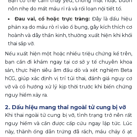
Bạn có thể cảm thấy yếu, chóng mặt hoặc buồn 
nôn nhẹ do mất máu rỉ rả và rối loạn nội tiết tố.
Đau vai, cổ hoặc trực tràng: 
Đây là dấu hiệu 
phản xạ do máu rò rỉ vào ổ bụng, gây kích thích cơ 
hoành và dây thần kinh, thường xuất hiện khi khối 
thai sắp vỡ.
Nếu xuất hiện một hoặc nhiều triệu chứng kể trên, 
bạn cần đi khám ngay tại cơ sở y tế chuyên khoa 
sản, thực hiện siêu âm đầu dò và xét nghiệm Beta 
hCG, giúp xác định vị trí túi thai, đánh giá nguy cơ 
vỡ và có hướng xử lý kịp thời trước khi biến chứng 
nguy hiểm xảy ra.
2. Dấu hiệu mang thai ngoài tử cung bị vỡ
Khi thai ngoài tử cung bị vỡ, tình trạng trở nên rất 
nguy hiểm và cần được cấp cứu ngay lập tức. Lúc 
này, thành ống dẫn trứng đã rách, máu chảy ồ ạt 