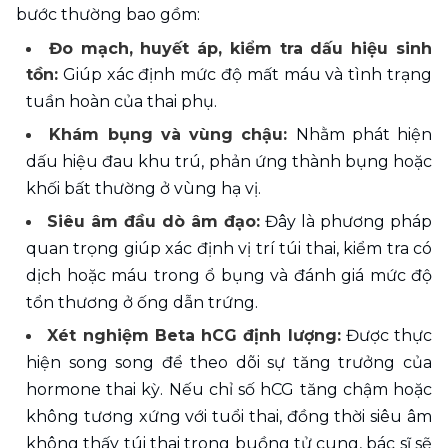
bước thường bao gồm:
Đo mạch, huyết áp, kiểm tra dấu hiệu sinh 
tồn:
 Giúp xác định mức độ mất máu và tình trạng 
tuần hoàn của thai phụ.
Khám bụng và vùng chậu: 
Nhằm phát hiện 
dấu hiệu đau khu trú, phản ứng thành bụng hoặc 
khối bất thường ở vùng hạ vị.
Siêu âm đầu dò âm đạo:
 Đây là phương pháp 
quan trọng giúp xác định vị trí túi thai, kiểm tra có 
dịch hoặc máu trong ổ bụng và đánh giá mức độ 
tổn thương ở ống dẫn trứng.
Xét nghiệm Beta hCG định lượng:
 Được thực 
hiện song song để theo dõi sự tăng trưởng của 
hormone thai kỳ. Nếu chỉ số hCG tăng chậm hoặc 
không tương xứng với tuổi thai, đồng thời siêu âm 
không thấy túi thai trong buồng tử cung, bác sĩ sẽ 