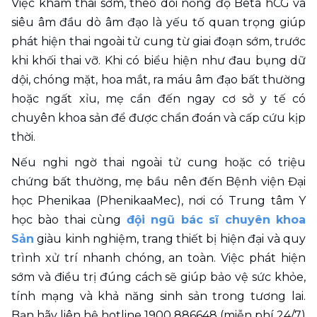
Việc khám thai sớm, theo dõi nồng độ Beta hCG và 
siêu âm đầu dò âm đạo là yếu tố quan trọng giúp 
phát hiện thai ngoài tử cung từ giai đoạn sớm, trước 
khi khối thai vỡ. Khi có biểu hiện như đau bụng dữ 
dội, chóng mặt, hoa mắt, ra máu âm đạo bất thường 
hoặc ngất xỉu, mẹ cần đến ngay cơ sở y tế có 
chuyên khoa sản để được chẩn đoán và cấp cứu kịp 
thời.
Nếu nghi ngờ thai ngoài tử cung hoặc có triệu 
chứng bất thường, mẹ bầu nên đến Bệnh viện Đại 
học Phenikaa (PhenikaaMec), nơi có Trung tâm Y 
học bào thai cùng 
đội ngũ bác sĩ chuyên khoa 
Sản
 giàu kinh nghiệm, trang thiết bị hiện đại và quy 
trình xử trí nhanh chóng, an toàn. Việc phát hiện 
sớm và điều trị đúng cách sẽ giúp bảo vệ sức khỏe, 
tính mạng và khả năng sinh sản trong tương lai. 
Bạn hãy liên hệ hotline 1900 886648 (miễn phí 24/7) 