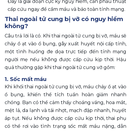
Đây là giai đoạn cực kỳ nguy hiểm, cần phẫu thuật 
cấp cứu ngay để cầm máu và bảo toàn tính mạng.
Thai ngoài tử cung bị vỡ có nguy hiểm 
không?
Câu trả lời là có. Khi thai ngoài tử cung bị vỡ, máu sẽ 
chảy ồ ạt vào ổ bụng, gây xuất huyết nội cấp tính, 
một tình huống đe dọa trực tiếp đến tính mạng 
người mẹ nếu không được cấp cứu kịp thời. Hậu 
quả thường gặp khi thai ngoài tử cung vỡ gồm:
1. Sốc mất máu 
Khi khối thai ngoài tử cung bị vỡ, máu chảy ồ ạt vào 
ổ bụng, khiến thể tích tuần hoàn giảm nhanh 
chóng. Bạn có thể cảm thấy choáng váng, hoa mắt, 
mệt lả, da lạnh và tái nhợt, mạch đập nhanh, huyết 
áp tụt. Nếu không được cấp cứu kịp thời, thai phụ 
có thể rơi vào tình trạng sốc mất máu nặng, dẫn 