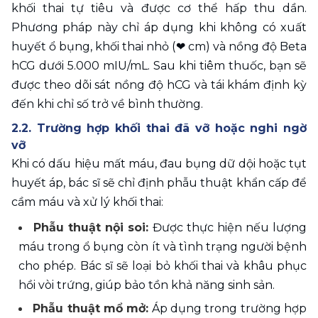
khối thai tự tiêu và được cơ thể hấp thu dần. 
Phương pháp này chỉ áp dụng khi không có xuất 
huyết ổ bụng, khối thai nhỏ (
❤
 cm) và nồng độ Beta 
hCG dưới 5.000 mIU/mL. Sau khi tiêm thuốc, bạn sẽ 
được theo dõi sát nồng độ hCG và tái khám định kỳ 
đến khi chỉ số trở về bình thường.
2.2. Trường hợp khối thai đã vỡ hoặc nghi ngờ 
vỡ
Khi có dấu hiệu mất máu, đau bụng dữ dội hoặc tụt 
huyết áp, bác sĩ sẽ chỉ định phẫu thuật khẩn cấp để 
cầm máu và xử lý khối thai:
Phẫu thuật nội soi:
 Được thực hiện nếu lượng 
máu trong ổ bụng còn ít và tình trạng người bệnh 
cho phép. Bác sĩ sẽ loại bỏ khối thai và khâu phục 
hồi vòi trứng, giúp bảo tồn khả năng sinh sản.
Phẫu thuật mổ mở:
 Áp dụng trong trường hợp 