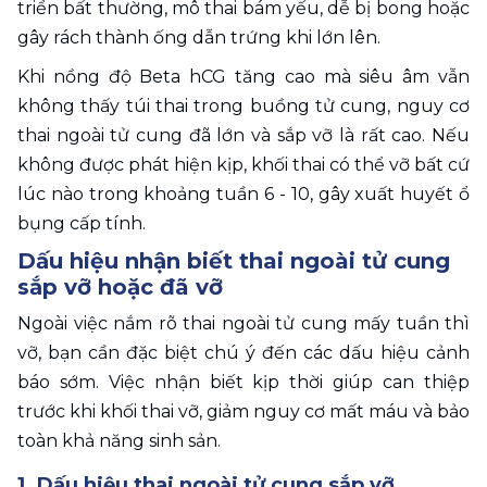
triển bất thường, mô thai bám yếu, dễ bị bong hoặc 
gây rách thành ống dẫn trứng khi lớn lên.
Khi nồng độ Beta hCG tăng cao mà siêu âm vẫn 
không thấy túi thai trong buồng tử cung, nguy cơ 
thai ngoài tử cung đã lớn và sắp vỡ là rất cao. Nếu 
không được phát hiện kịp, khối thai có thể vỡ bất cứ 
lúc nào trong khoảng tuần 6 - 10, gây xuất huyết ổ 
bụng cấp tính.
Dấu hiệu nhận biết thai ngoài tử cung 
sắp vỡ hoặc đã vỡ
Ngoài việc nắm rõ thai ngoài tử cung mấy tuần thì 
vỡ, bạn cần đặc biệt chú ý đến các dấu hiệu cảnh 
báo sớm. Việc nhận biết kịp thời giúp can thiệp 
trước khi khối thai vỡ, giảm nguy cơ mất máu và bảo 
toàn khả năng sinh sản.
1. Dấu hiệu thai ngoài tử cung sắp vỡ