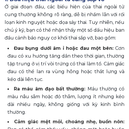
Ở giai đoạn đầu, các biểu hiện của thai ngoài tử 
cung thường không rõ ràng, dễ bị nhầm lẫn với rối 
loạn kinh nguyệt hoặc dọa sảy thai. Tuy nhiên, nếu 
chú ý kỹ, bạn có thể nhận thấy một số dấu hiệu ban 
đầu cảnh báo nguy cơ khối thai sắp vỡ, bao gồm:
Đau bụng dưới âm ỉ hoặc đau một bên: 
Cơn 
đau có xu hướng tăng dần theo thời gian, thường 
tập trung ở vị trí vòi trứng có thai làm tổ. Cảm giác 
đau có thể lan ra vùng hông hoặc thắt lưng và 
kéo dài liên tục.
Ra máu âm đạo bất thường: 
Máu thường có 
màu nâu sẫm hoặc đỏ thẫm, lượng ít nhưng kéo 
dài nhiều ngày, không giống với kỳ kinh bình 
thường.
Cảm giác mệt mỏi, choáng nhẹ, buồn nôn: