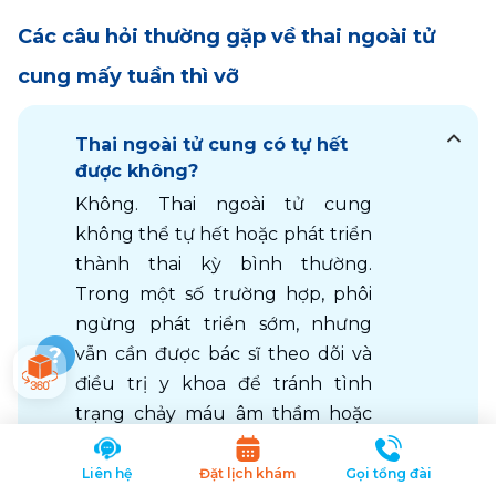
Các câu hỏi thường gặp về thai ngoài tử
cung mấy tuần thì vỡ
Thai ngoài tử cung có tự hết
được không?
Không. Thai ngoài tử cung 
không thể tự hết hoặc phát triển 
thành thai kỳ bình thường. 
Trong một số trường hợp, phôi 
ngừng phát triển sớm, nhưng 
vẫn cần được bác sĩ theo dõi và 
điều trị y khoa để tránh tình 
trạng chảy máu âm thầm hoặc 
vỡ khối thai gây nguy hiểm đến 
tính mạng. Do đó, khi nghi ngờ 
Liên hệ
Đặt lịch khám
Gọi tổng đài