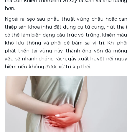
mà còn khiến thời điểm vỡ xảy ra sớm và khó lường 
hơn.
Ngoài ra, sẹo sau phẫu thuật vùng chậu hoặc can 
thiệp sản khoa (như đặt dụng cụ tử cung, hút thai) 
có thể làm biến dạng cấu trúc vòi trứng, khiến máu 
khó lưu thông và phôi dễ bám sai vị trí. Khi phôi 
phát triển tại vùng này, thành ống vốn đã mỏng 
yếu sẽ nhanh chóng rách, gây xuất huyết nội nguy 
hiểm nếu không được xử trí kịp thời.