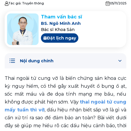
Tác giả:
Truyền thông
05/11/2025
Tham vấn bác sĩ
BS. Ngô Minh Anh
Bác sĩ Khoa Sản
Đặt lịch ngay
Nội dung chính
Thai ngoài tử cung vỡ là biến chứng sản khoa cực 
kỳ nguy hiểm, có thể gây xuất huyết ổ bụng ồ ạt, 
sốc mất máu và đe dọa tính mạng mẹ bầu, nếu 
không được phát hiện sớm. Vậy 
thai ngoài tử cung 
mấy tuần thì vỡ
, dấu hiệu nhận biết sắp vỡ là gì và 
cần xử trí ra sao để đảm bảo an toàn? Bài viết dưới 
đây sẽ giúp mẹ hiểu rõ các dấu hiệu cảnh báo, thời 