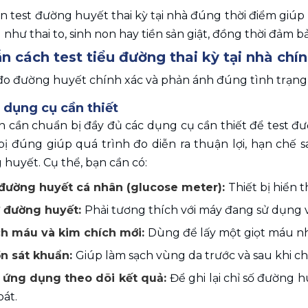
n test đường huyết thai kỳ tại nhà đúng thời điểm giú
như thai to, sinh non hay tiền sản giật, đồng thời đảm b
 cách test tiểu đường thai kỳ tại nhà chí
đo đường huyết chính xác và phản ánh đúng tình trạng c
ị dụng cụ cần thiết 
n cần chuẩn bị đầy đủ các dụng cụ cần thiết để test đườ
bị đúng giúp quá trình đo diễn ra thuận lợi, hạn chế 
huyết. Cụ thể, bạn cần có: 
đường huyết cá nhân (glucose meter): 
Thiết bị hiển 
 đường huyết: 
Phải tương thích với máy đang sử dụng 
ch máu và kim chích mới: 
Dùng để lấy một giọt máu nh
n sát khuẩn: 
Giúp làm sạch vùng da trước và sau khi ch
 ứng dụng theo dõi kết quả: 
Để ghi lại chỉ số đường h
oát.