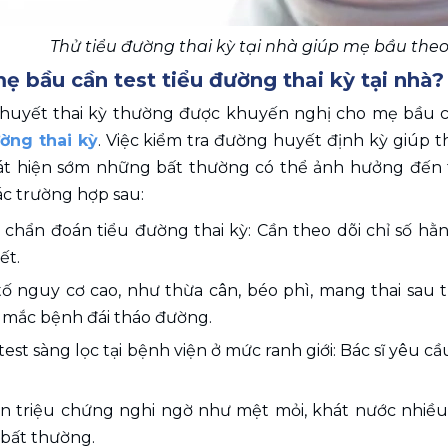
Thử tiểu đường thai kỳ tại nhà giúp mẹ bầu the
ẹ bầu cần test tiểu đường thai kỳ tại nhà?
huyết thai kỳ thường được khuyến nghị cho mẹ bầu c
ường thai kỳ
. Việc kiểm tra đường huyết định kỳ giúp th
t hiện sớm những bất thường có thể ảnh hưởng đến tha
ác trường hợp sau:
chẩn đoán tiểu đường thai kỳ: Cần theo dõi chỉ số hằn
ết.
ố nguy cơ cao, như thừa cân, béo phì, mang thai sau t
 mắc bệnh đái tháo đường.
test sàng lọc tại bệnh viện ở mức ranh giới: Bác sĩ yêu 
.
n triệu chứng nghi ngờ như mệt mỏi, khát nước nhiều, 
bất thường.