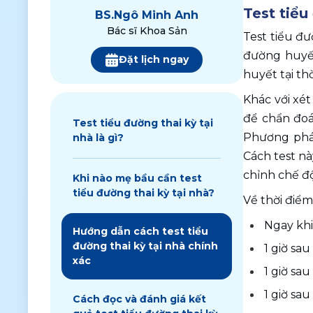
Test tiểu
BS.
Ngô Minh Anh
Bác sĩ Khoa Sản
Test tiểu đư
đường huyết
Đặt lịch ngay
huyết tại thờ
Khác với xé
để chẩn đoá
Test tiểu đường thai kỳ tại
Phương pháp
nhà là gì?
Cách test nà
chỉnh chế độ
Khi nào mẹ bầu cần test
tiểu đường thai kỳ tại nhà?
Về thời điểm
Ngay khi
Hướng dẫn cách test tiểu
đường thai kỳ tại nhà chính
1 giờ sau
xác
1 giờ sau
1 giờ sau
Cách đọc và đánh giá kết