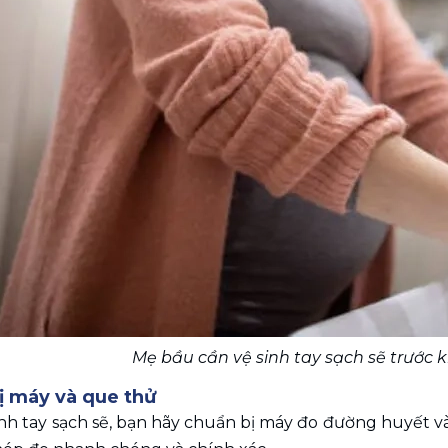
Mẹ bầu cần vệ sinh tay sạch sẽ trước k
ị máy và que thử 
inh tay sạch sẽ, bạn hãy chuẩn bị máy đo đường huyết và 