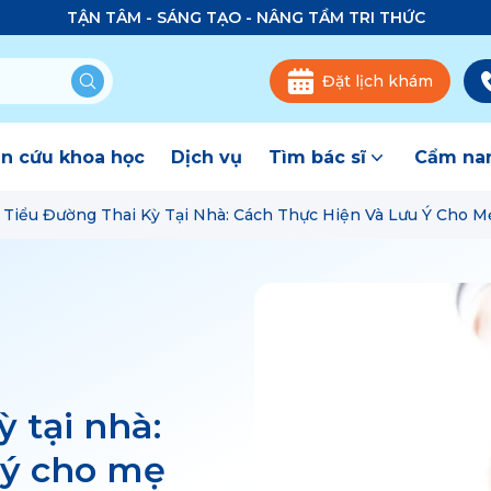
TẬN TÂM - SÁNG TẠO - NÂNG TẦM TRI THỨC
Đặt lịch khám
n cứu khoa học
Dịch vụ
Tìm bác sĩ
Cẩm nan
 Tiểu Đường Thai Kỳ Tại Nhà: Cách Thực Hiện Và Lưu Ý Cho M
ỳ tại nhà:
 ý cho mẹ