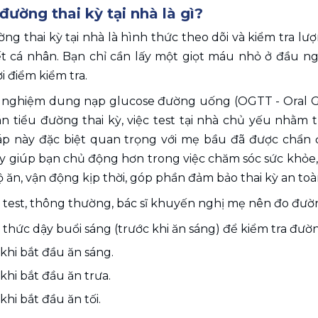
 đường thai kỳ tại nhà là gì?
ờng thai kỳ tại nhà là hình thức theo dõi và kiểm tra l
 cá nhân. Bạn chỉ cần lấy một giọt máu nhỏ ở đầu ng
i điểm kiểm tra. 
t nghiệm dung nạp glucose đường uống (OGTT - Oral Glu
n tiểu đường thai kỳ, việc test tại nhà chủ yếu nhằm 
 này đặc biệt quan trọng với mẹ bầu đã được chẩn đo
y giúp bạn chủ động hơn trong việc chăm sóc sức khỏe, hỗ
 ăn, vận động kịp thời, góp phần đảm bảo thai kỳ an toà
 test, thông thường, bác sĩ khuyến nghị mẹ nên đo đườn
 thức dậy buổi sáng (trước khi ăn sáng) để kiểm tra đườn
 khi bắt đầu ăn sáng.
 khi bắt đầu ăn trưa.
 khi bắt đầu ăn tối.