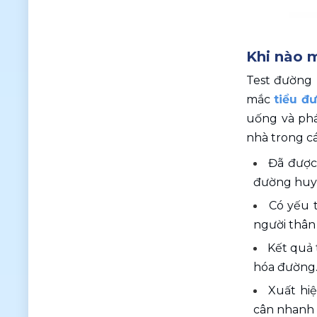
Khi nào m
Test đường 
mắc 
tiểu đ
uống và phá
nhà trong c
Đã được 
đường huy
Có yếu t
người thân
Kết quả 
hóa đường
Xuất hiệ
cân nhanh 