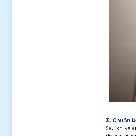
3. Chuẩn b
Sau khi vệ s