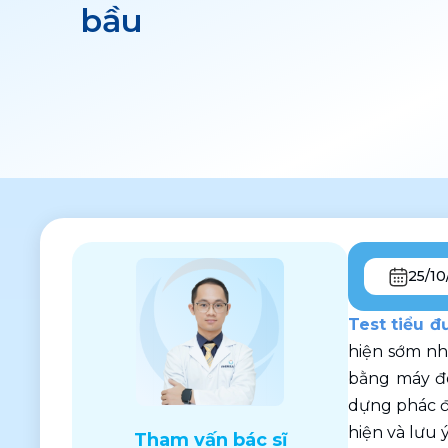
bầu
25/10
Test tiểu đ
hiện sớm nh
bằng máy đo
dựng phác đồ
hiện và lưu 
Tham vấn bác sĩ