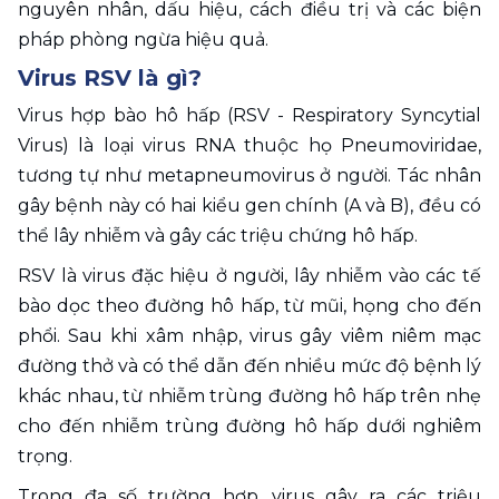
nguyên nhân, dấu hiệu, cách điều trị và các biện 
pháp phòng ngừa hiệu quả.
Virus RSV là gì? 
Virus hợp bào hô hấp (RSV - Respiratory Syncytial 
Virus) là loại virus RNA thuộc họ Pneumoviridae, 
tương tự như metapneumovirus ở người. Tác nhân 
gây bệnh này có hai kiểu gen chính (A và B), đều có 
thể lây nhiễm và gây các triệu chứng hô hấp. 
RSV là virus đặc hiệu ở người, lây nhiễm vào các tế 
bào dọc theo đường hô hấp, từ mũi, họng cho đến 
phổi. Sau khi xâm nhập, virus gây viêm niêm mạc 
đường thở và có thể dẫn đến nhiều mức độ bệnh lý 
khác nhau, từ nhiễm trùng đường hô hấp trên nhẹ 
cho đến nhiễm trùng đường hô hấp dưới nghiêm 
trọng.
Trong đa số trường hợp, virus gây ra các triệu 