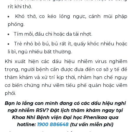
rít khi thở.
Khó thở, co kéo lồng ngực, cánh mũi phập 
phồng.
Tím môi, đầu chi hoặc da tái nhợt.
Trẻ nhỏ bỏ bú, bú rất ít, quấy khóc nhiều hoặc 
li bì, ngủ nhiều bất thường.
Khi xuất hiện các dấu hiệu nhiễm virus nghiêm 
trọng, người bệnh cần được đưa đến cơ sở y tế để 
thăm khám và xử trí kịp thời, nhằm hạn chế nguy 
cơ biến chứng như viêm tiểu phế quản hoặc viêm 
phổi.
Bạn lo lắng con mình đang có các dấu hiệu nghi 
ngờ nhiễm RSV? Đặt lịch thăm khám ngay tại 
Khoa Nhi Bệnh viện Đại học Phenikaa qua 
hotline: 
1900 886648
 (tư vấn miễn phí) 