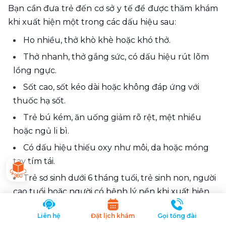
Bạn cần đưa trẻ đến cơ sở y tế để được thăm khám 
khi xuất hiện một trong các dấu hiệu sau:
Ho nhiều, thở khò khè hoặc khó thở.
Thở nhanh, thở gắng sức, có dấu hiệu rút lõm 
lồng ngực.
Sốt cao, sốt kéo dài hoặc không đáp ứng với 
thuốc hạ sốt.
Trẻ bú kém, ăn uống giảm rõ rệt, mệt nhiều 
hoặc ngủ li bì.
Có dấu hiệu thiếu oxy như môi, da hoặc móng 
tay tím tái.
Trẻ sơ sinh dưới 6 tháng tuổi, trẻ sinh non, người 
cao tuổi hoặc người có bệnh lý nền khi xuất hiện 
triệu chứng nghi ngờ nhiễm RSV.
Liên hệ
Đặt lịch khám
Gọi tổng đài
Kết luận 