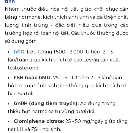
tinh
Nhóm thuốc điều hòa nội tiết giúp khôi phục cân 
bằng hormone, kích thích sinh tinh và cải thiện chất 
lượng tinh trùng - đặc biệt hiệu quả trong các 
trường hợp rối loạn nội tiết. Các thuốc thường được 
sử dụng gồm:
hCG
:
 Liều lượng 1.500 - 3.000 IU tiêm 2 - 3 
lần/tuần giúp kích thích tế bào Leydig sản xuất 
testosterone.
FSH hoặc hMG: 
75 - 150 IU tiêm 2 - 3 lần/tuần 
hỗ trợ quá trình sinh tinh thông qua kích thích tế 
bào Sertoli.
GnRH (dạng tiêm truyền): 
Áp dụng trong 
thiếu hụt hormone từ vùng dưới đồi.
Clomiphene citrate:
 25 - 50 mg/ngày giúp tăng 
tiết LH và FSH nội sinh.