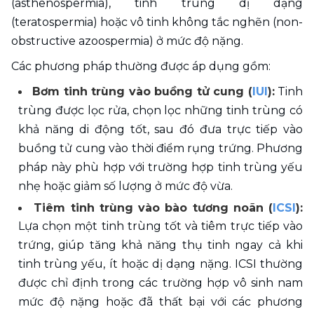
(asthenospermia), tinh trùng dị dạng 
(teratospermia) hoặc vô tinh không tắc nghẽn (non-
obstructive azoospermia) ở mức độ nặng.
Các phương pháp thường được áp dụng gồm:
Bơm tinh trùng vào buồng tử cung (
IUI
):
 Tinh 
trùng được lọc rửa, chọn lọc những tinh trùng có 
khả năng di động tốt, sau đó đưa trực tiếp vào 
buồng tử cung vào thời điểm rụng trứng. Phương 
pháp này phù hợp với trường hợp tinh trùng yếu 
nhẹ hoặc giảm số lượng ở mức độ vừa.
Tiêm tinh trùng vào bào tương noãn (
ICSI
): 
Lựa chọn một tinh trùng tốt và tiêm trực tiếp vào 
trứng, giúp tăng khả năng thụ tinh ngay cả khi 
tinh trùng yếu, ít hoặc dị dạng nặng. ICSI thường 
được chỉ định trong các trường hợp vô sinh nam 
mức độ nặng hoặc đã thất bại với các phương 