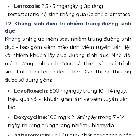
Letrozole:
 2,5 - 5 mg/ngày giúp tăng 
testosterone nội sinh thông qua ức chế aromatase.
1.2. Kháng sinh điều trị nhiễm trùng đường sinh 
dục
Kháng sinh giúp kiểm soát nhiễm trùng đường sinh 
dục - bao gồm viêm mào tinh, viêm tuyến tiền liệt 
và nhiễm khuẩn lây qua đường tình dục. Nhờ đó, 
môi trường tinh dịch được cải thiện và quá trình 
sinh tinh ít bị tổn thương hơn. Các thuốc thường 
được sử dụng gồm:
Levofloxacin: 
500 mg/ngày trong 10 - 14 ngày, 
hiệu quả với vi khuẩn gram âm và viêm tuyến tiền 
liệt.
Doxycycline:
 100 mg x 2 lần/ngày trong 7 - 14 
ngày, thường dùng trong nhiễm Chlamydia.
Azithromycin:
 1 g liều duy nhất hoặc theo phác 