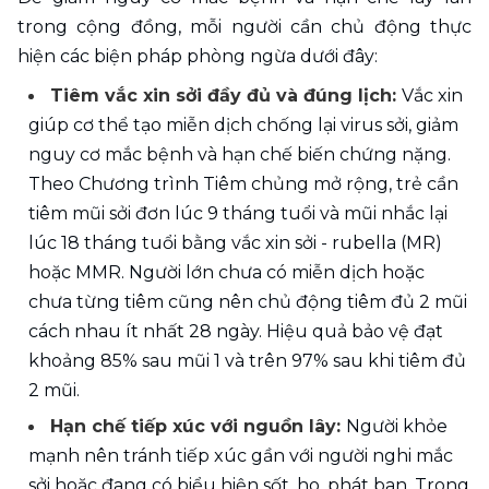
trong cộng đồng, mỗi người cần chủ động thực 
hiện các biện pháp phòng ngừa dưới đây: 
Tiêm vắc xin sởi đầy đủ và đúng lịch: 
Vắc xin 
giúp cơ thể tạo miễn dịch chống lại virus sởi, giảm 
nguy cơ mắc bệnh và hạn chế biến chứng nặng. 
Theo Chương trình Tiêm chủng mở rộng, trẻ cần 
tiêm mũi sởi đơn lúc 9 tháng tuổi và mũi nhắc lại 
lúc 18 tháng tuổi bằng vắc xin sởi - rubella (MR) 
hoặc MMR. Người lớn chưa có miễn dịch hoặc 
chưa từng tiêm cũng nên chủ động tiêm đủ 2 mũi 
cách nhau ít nhất 28 ngày. Hiệu quả bảo vệ đạt 
khoảng 85% sau mũi 1 và trên 97% sau khi tiêm đủ 
2 mũi.
Hạn chế tiếp xúc với nguồn lây: 
Người khỏe 
mạnh nên tránh tiếp xúc gần với người nghi mắc 
sởi hoặc đang có biểu hiện sốt, ho, phát ban. Trong 