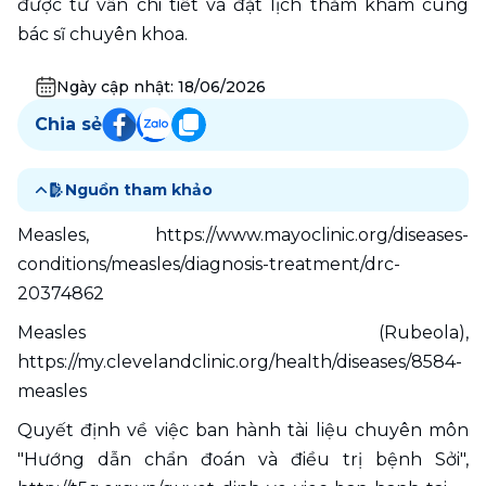
được tư vấn chi tiết và đặt lịch thăm khám cùng 
bác sĩ chuyên khoa. 
Ngày cập nhật:
18/06/2026
Chia sẻ
Nguồn tham khảo
Measles, https://www.mayoclinic.org/diseases-
conditions/measles/diagnosis-treatment/drc-
20374862
Measles (Rubeola), 
https://my.clevelandclinic.org/health/diseases/8584-
measles
Quyết định về việc ban hành tài liệu chuyên môn 
"Hướng dẫn chẩn đoán và điều trị bệnh Sởi", 