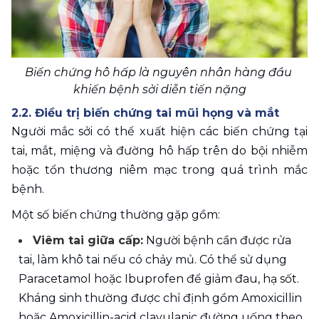
Biến chứng hô hấp là nguyên nhân hàng đầu 
khiến bệnh sởi diễn tiến nặng
2.2. Điều trị biến chứng tai mũi họng và mắt
Người mắc sởi có thể xuất hiện các biến chứng tại 
tai, mắt, miệng và đường hô hấp trên do bội nhiễm 
hoặc tổn thương niêm mạc trong quá trình mắc 
bệnh. 
Một số biến chứng thường gặp gồm:
Viêm tai giữa cấp:
 Người bệnh cần được rửa 
tai, làm khô tai nếu có chảy mủ. Có thể sử dụng 
Paracetamol hoặc Ibuprofen để giảm đau, hạ sốt. 
Kháng sinh thường được chỉ định gồm Amoxicillin 
hoặc Amoxicillin-acid clavulanic đường uống theo 