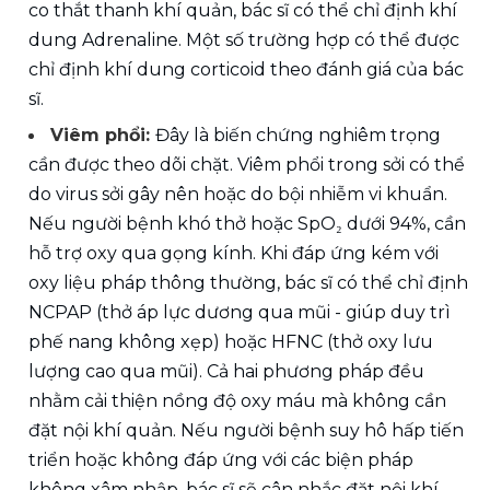
co thắt thanh khí quản, bác sĩ có thể chỉ định khí 
dung Adrenaline. Một số trường hợp có thể được 
chỉ định khí dung corticoid theo đánh giá của bác 
sĩ.
Viêm phổi: 
Đây là biến chứng nghiêm trọng 
cần được theo dõi chặt. Viêm phổi trong sởi có thể 
do virus sởi gây nên hoặc do bội nhiễm vi khuẩn. 
Nếu người bệnh khó thở hoặc SpO₂ dưới 94%, cần 
hỗ trợ oxy qua gọng kính. Khi đáp ứng kém với 
oxy liệu pháp thông
 thường, bác sĩ có thể chỉ định 
NCPAP (thở áp lực dương qua mũi - giúp duy trì 
phế nang không xẹp) hoặc HFNC (thở oxy lưu 
lượng cao qua mũi). Cả hai phương pháp đều 
nhằm cải thiện nồng độ oxy máu mà không cần 
đặt nội khí quản. Nếu người bệnh suy hô hấp tiến 
triển hoặc không đáp ứng với các biện pháp 
không xâm nhập, bác sĩ sẽ cân nhắc đặt nội khí 