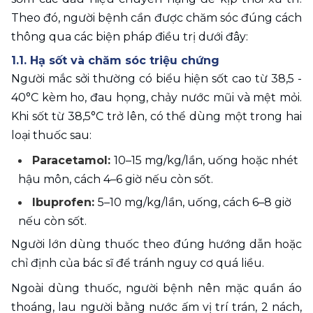
Theo đó, người bệnh cần được chăm sóc đúng cách 
thông qua các biện pháp điều trị dưới đây: 
1.1. Hạ sốt và chăm sóc triệu chứng
Người mắc sởi thường có biểu hiện sốt cao từ 38,5 - 
40°C kèm ho, đau họng, chảy nước mũi và mệt mỏi. 
Khi sốt từ 38,5°C trở lên, có thể dùng một trong hai 
loại thuốc sau:
Paracetamol: 
10–15 mg/kg/lần, uống hoặc nhét 
hậu môn, cách 4–6 giờ nếu còn sốt.
Ibuprofen: 
5–10 mg/
kg/lần, uống, cách 6–8 giờ 
nếu còn sốt.
Người lớn dùng thuốc theo đúng hướng dẫn hoặc 
chỉ định của bác sĩ để tránh nguy cơ quá liều.
Ngoài dùng thuốc, người bệnh nên mặc quần áo 
thoáng, lau người bằng nước ấm vị trí trán, 2 nách, 