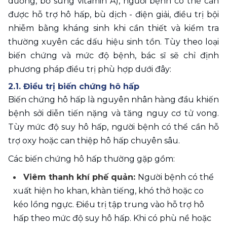
dưỡng, bổ sung vitamin A), người bệnh có thể cần 
được hỗ trợ hô hấp, bù dịch - điện giải, điều trị bội 
nhiễm bằng kháng sinh khi cần thiết và kiểm tra 
thường xuyên các dấu hiệu sinh tồn. Tùy theo loại 
biến chứng và mức độ bệnh, bác sĩ sẽ chỉ định 
phương pháp điều trị phù hợp dưới đây: 
2.1. Điều trị biến chứng hô hấp 
Biến chứng hô hấp là nguyên nhân hàng đầu khiến 
bệnh sởi diễn tiến nặng và tăng nguy cơ tử vong. 
Tùy mức độ suy hô hấp, người bệnh có thể cần hỗ 
trợ oxy hoặc can thiệp hô hấp chuyên sâu.
Các biến chứng hô hấp thường gặp gồm:
Viêm thanh khí phế quản: 
Người bệnh có thể 
xuất hiện ho khan, khàn tiếng, khó thở hoặc co 
kéo lồng ngực. Điều trị tập trung vào hỗ trợ hô 
hấp theo mức độ suy hô hấp. Khi có phù nề hoặc 