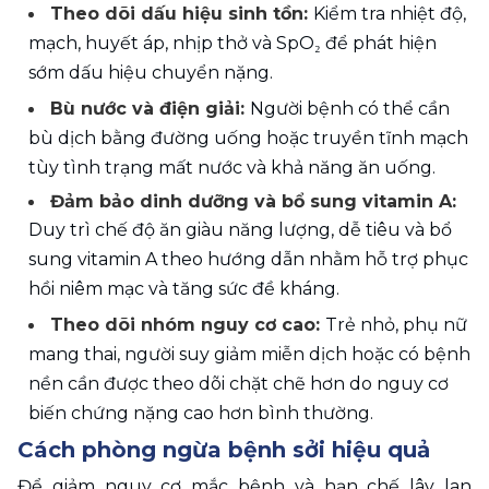
Theo dõi dấu hiệu sinh tồn: 
Kiểm tra nhiệt độ, 
mạch, huyết áp, nhịp thở và SpO₂ để phát hiện 
sớm dấu hiệu chuyển nặng.
Bù nước và điện giải: 
Người bệnh có thể cần 
bù dịch bằng đường uống hoặc truyền tĩnh mạch 
tùy tình trạng mất nước và khả năng ăn uống.
Đảm bảo dinh dưỡng và bổ sung vitamin A: 
Duy trì chế độ ăn giàu năng lượng, dễ tiêu và bổ 
sung vitamin A theo hướng dẫn nhằm hỗ trợ phục 
hồi niêm mạc và tăng sức đề kháng.
Theo dõi nhóm nguy cơ cao: 
Trẻ nhỏ, phụ nữ 
mang thai, người su
y giảm miễn dịch hoặc có bệnh 
nền cần được theo dõi chặt chẽ hơn do nguy cơ 
biến chứng nặng cao hơn bình thường.
Cách phòng ngừa bệnh sởi hiệu quả
Để giảm nguy cơ mắc bệnh và hạn chế lây lan 