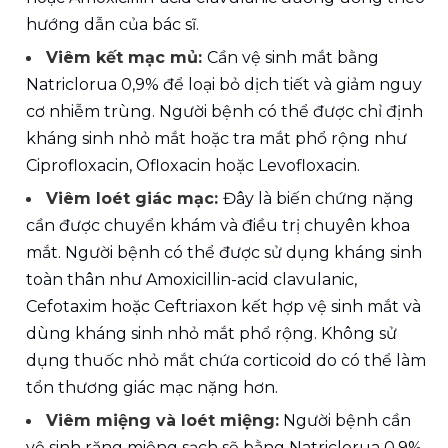
hướng dẫn của bác sĩ.
Viêm kết mạc mủ: 
Cần vệ sinh mắt bằng 
Natriclorua 0,9% để loại bỏ dịch tiết và giảm nguy 
cơ nhiễm trùng. Người bệnh có thể được chỉ định 
kháng sinh nhỏ mắt hoặc tra mắt phổ rộng như 
Ciprofloxacin, Ofloxacin hoặc Levofloxacin.
Viêm loét giác mạc: 
Đây là biến chứng nặng 
cần được chuyển khám và điều trị chuyên khoa 
mắt. Người bệnh có thể được sử dụng kháng sinh 
toàn thân như Amoxicillin-acid clavulanic, 
Cefotaxim hoặc Ceftriaxon kết hợp vệ sinh mắt và 
dùng kháng sinh nhỏ mắt phổ rộng. Không sử 
dụng thuốc nhỏ mắt chứa corticoid do có thể làm 
tổn thương giác mạc nặng hơn.
Viêm miệng và loét miệng:
 Người bệnh cần 
vệ sinh răng miệng sạch sẽ bằng Natriclorua 0,9%, 