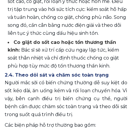
sốt cao, co giật, rối loạn ý thức hoặc hôn mê. Điều 
trị tập trung vào hồi sức tích cực: kiểm soát hô hấp 
và tuần hoàn, chống co giật, chống phù não. Song 
song đó, cần cân bằng nước điện giải và theo dõi 
liên tục ý thức cùng dấu hiệu sinh tồn.
Co giật do sốt cao hoặc tổn thương thần 
kinh: 
Bác sĩ sẽ xử trí cấp cứu 
ngay lập tức, kiểm 
soát thân nhiệt và chỉ định thuốc chống co giật 
phù hợp tùy mức độ tổn thương thần kinh.
2.4. Theo dõi sát và chăm sóc toàn trạng 
Người mắc sởi có biến chứng thường dễ suy kiệt do 
sốt kéo dài, ăn uống kém và rối loạn chuyển hóa. Vì 
vậy, bên cạnh điều trị biến chứng cụ thể, người 
bệnh cần được chăm sóc toàn trạng và theo dõi sát 
trong suốt quá trình điều trị.
Các biện pháp hỗ trợ thường bao gồm: