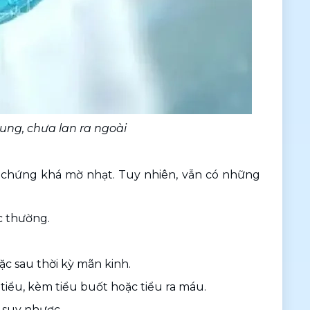
cung, chưa lan ra ngoài
 chứng khá mờ nhạt. Tuy nhiên, vẫn có những 
c thường.
c sau thời kỳ mãn kinh.
 tiểu, kèm tiểu buốt hoặc tiểu ra máu.
 suy nhược.