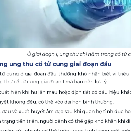
Ở giai đoạn I, ung thư chỉ nằm trong cổ tử 
ng ung thư cổ tử cung giai đoạn đầu
tử cung ở giai đoạn đầu thường khó nhận biết vì triệu
 thư cổ tử cung giai đoạn 1 mà bạn nên lưu ý.
uất hiện khí hư lẫn máu hoặc dịch tiết có dấu hiệu khá
yệt không đều, có thể kéo dài hơn bình thường.
 đau và xuất huyết âm đạo sau khi quan hệ tình dục hoặ
 trạng tiến triển, người bệnh có thể gặp khó khăn khi đi
 giảm sút nhanh, cơ thể luôn trong tình trạng mệt mỏi,