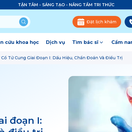
TẬN TÂM - SÁNG TẠO - NÂNG TẦM TRI THỨC
Đặt lịch khám
n cứu khoa học
Dịch vụ
Tìm bác sĩ
Cẩm nan
Cổ Tử Cung Giai Đoạn I: Dấu Hiệu, Chẩn Đoán Và Điều Trị
i đoạn I: