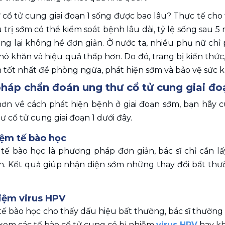
cổ tử cung giai đoạn 1 sống được bao lâu? Thực tế cho
 trị sớm có thể kiểm soát bệnh lâu dài, tỷ lệ sống sau 5
ng lại không hề đơn giản. Ở nước ta, nhiều phụ nữ chỉ p
khó khăn và hiệu quả thấp hơn. Do đó, trang bị kiến thứ
 tốt nhất để phòng ngừa, phát hiện sớm và bảo vệ sức 
háp chẩn đoán ung thư cổ tử cung giai đoạ
hơn về cách phát hiện bệnh ở giai đoạn sớm, bạn hãy c
 cổ tử cung giai đoạn 1 dưới đây.
iệm tế bào học
tế bào học là phương pháp đơn giản, bác sĩ chỉ cần lấ
nh. Kết quả giúp nhận diện sớm những thay đổi bất thư
iệm virus HPV
 tế bào học cho thấy dấu hiệu bất thường, bác sĩ thườn
xem các tế bào cổ tử cung có bị nhiễm 
virus HPV
 hay k