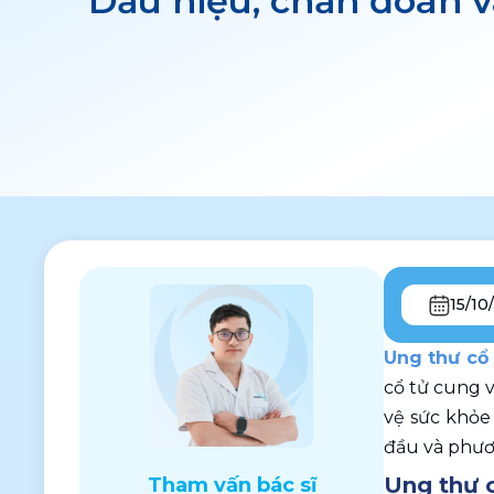
Dấu hiệu, chẩn đoán và
15/10
Ung thư cổ 
cổ tử cung v
vệ sức khỏe s
đầu và phươn
Ung thư c
Tham vấn bác sĩ