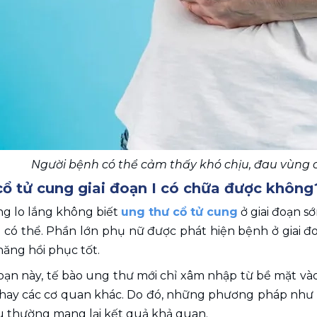
Người bệnh có thể cảm thấy khó chịu, đau vùng c
cổ tử cung giai đoạn I có chữa được không
g lo lắng không biết 
ung thư cổ tử cung
 ở giai đoạn s
 có thể. Phần lớn phụ nữ được phát hiện bệnh ở giai đoạ
ăng hồi phục tốt.
oạn này, tế bào ung thư mới chỉ xâm nhập từ bề mặt vào
hay các cơ quan khác. Do đó, những phương pháp như ph
 u thường mang lại kết quả khả quan.