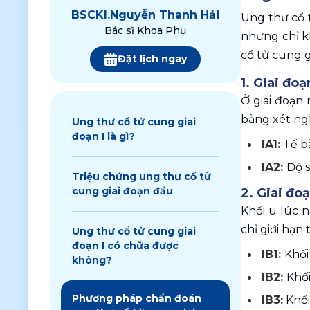
BSCKI.
Nguyễn Thanh Hải
Ung thư cổ t
Bác sĩ Khoa Phụ
nhưng chỉ k
cổ tử cung
Đặt lịch ngay
1. Giai đoạ
Ở giai đoạn 
bằng xét ng
Ung thư cổ tử cung giai
đoạn I là gì?
IA1:
 Tế b
IA2: 
Độ s
Triệu chứng ung thư cổ tử
cung giai đoạn đầu
2. Giai đoạ
Khối u lúc 
chỉ giới hạn
Ung thư cổ tử cung giai
đoạn I có chữa được
IB1: 
Khối
không?
IB2: 
Khối
Phương pháp chẩn đoán
IB3:
 Khố