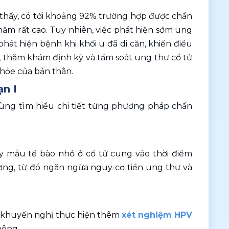
 thấy, có tới khoảng 92% trường hợp được chẩn 
 năm rất cao. Tuy nhiên, việc phát hiện sớm ung 
hát hiện bệnh khi khối u đã di căn, khiến điều 
c, thăm khám định kỳ và tầm soát ung thư cổ tử 
khỏe của bản thân.
n I
ùng tìm hiểu chi tiết từng phương pháp chẩn 
y mẫu tế bào nhỏ ở cổ tử cung vào thời điểm 
ờng, từ đó ngăn ngừa nguy cơ tiền ung thư và 
g khuyến nghị thực hiện thêm 
xét nghiệm HPV
hông.