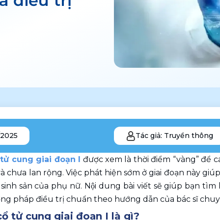
 điều trị
/2025
Tác giả: Truyền thông
tử cung giai đoạn I
 được xem là thời điểm “vàng” để ca
à chưa lan rộng. Việc phát hiện sớm ở giai đoạn này giú
inh sản của phụ nữ. Nội dung bài viết sẽ giúp bạn tìm 
g pháp điều trị chuẩn theo hướng dẫn của bác sĩ chu
ổ tử cung giai đoạn I là gì?