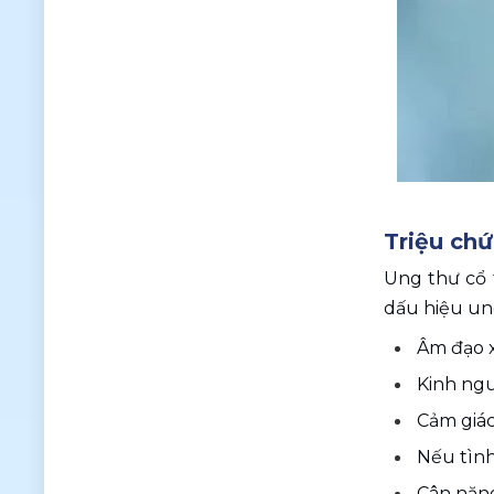
Triệu chứ
Ung thư cổ 
dấu hiệu ung
Âm đạo x
Kinh ngu
Cảm giác
Nếu tình
Cân nặng