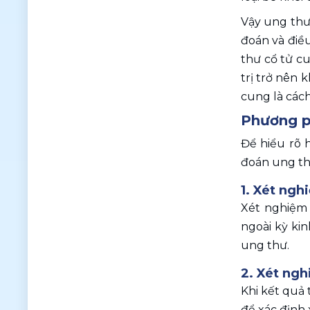
Vậy ung thư 
đoán và điều
thư cổ tử cu
trị trở nên 
cung là cách
Phương p
Để hiểu rõ 
đoán ung thư
1. Xét ngh
Xét nghiệm 
ngoài kỳ ki
ung thư.
2. Xét ngh
Khi kết quả
để xác định 