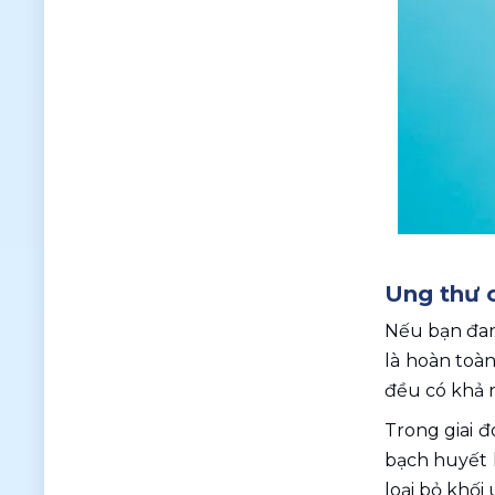
Ung thư 
Nếu bạn đan
là hoàn toàn
đều có khả n
Trong giai đ
bạch huyết 
loại bỏ khối