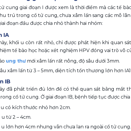
ử cung giai đoạn I được xem là thời điểm mà các tế bào
hu trú trong cổ tử cung, chưa xâm lấn sang các mô lân 
 giai đoạn đầu được chia nhỏ thành hai nhóm:
n IA
này, khối u còn rất nhỏ, chỉ được phát hiện khi quan sát 
hiệm tế bào học hoặc xét nghiệm HPV đóng vai trò vô c
ào 
ung thư
 mới xâm lấn rất nông, độ sâu dưới 3mm.
âu xâm lấn từ 3 – 5mm, diện tích tổn thương lớn hơn IA
n IB
này đã phát triển đủ lớn để có thể quan sát bằng mắt 
 trong cổ tử cung. Ở giai đoạn IB, bệnh tiếp tục được chia
 u có kích thước nhỏ hơn 2cm.
 u từ 2 – 4cm.
i u lớn hơn 4cm nhưng vẫn chưa lan ra ngoài cổ tử cung.