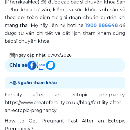
(PhenikaaMec) để được các bác sĩ chuyên khoa Sản 
- Phụ khoa tư vấn, kiểm tra sức khỏe sinh sản và 
theo dõi toàn diện từ giai đoạn chuẩn bị đến khi 
mang thai. Mẹ hãy liên hệ hotline 
1900 886648
 để 
được tư vấn chi tiết và đặt lịch thăm khám cùng 
bác sĩ chuyên khoa.
Ngày cập nhật:
07/07/2026
Chia sẻ
Nguồn tham khảo
Fertility after an ectopic pregnancy, 
https://www.createfertility.co.uk/blog/fertility-after-
an-ectopic-pregnancy
How to Get Pregnant Fast After an Ectopic 
Pregnancy?, 