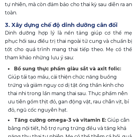
tự nhiên, mà còn đảm bảo cho thai kỳ sau diễn ra an 
toàn.
3. Xây dựng chế độ dinh dưỡng cân đối 
Dinh dưỡng hợp lý là nền tảng giúp cơ thể mẹ 
phục hồi sau điều trị thai ngoài tử cung và chuẩn bị 
tốt cho quá trình mang thai tiếp theo. Mẹ có thể 
tham khảo những lưu ý sau:
Bổ sung thực phẩm giàu sắt và axit folic:
Giúp tái tạo máu, cải thiện chức năng buồng 
trứng và giảm nguy cơ dị tật ống thần kinh cho 
thai nhi trong lần mang thai sau. Thực phẩm nên 
ưu tiên gồm thịt đỏ, gan động vật, rau chân vịt, bí 
đỏ, ngũ cốc nguyên hạt.
Tăng cường omega-3 và vitamin E:
 Giúp cân 
bằng nội tiết, hỗ trợ rụng trứng đều và tăng khả 
năng thụ thai tự nhiên. Mẹ có thể thêm cá hồi, quả 