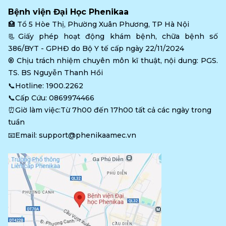
Bệnh viện Đại Học Phenikaa
🏥 
Tổ 5 Hòe Thị, Phường Xuân Phương, TP Hà Nội
📃Giấy phép hoạt động khám bệnh, chữa bệnh số 
386/BYT - GPHĐ do Bộ Y tế cấp ngày 22/11/2024
®️ Chịu trách nhiệm chuyên môn kĩ thuật, nội dung: PGS. 
TS. BS Nguyễn Thanh Hồi
📞Hotline: 
1900.2262
📞Cấp Cứu: 
0869974466
⏰Giờ làm việc:Từ 7h00 đến 17h00 tất cả các ngày trong 
tuần
📧Email: 
support@phenikaamec.vn