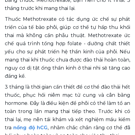
bằng thuốc Methotrexate, bạn nên chờ ít nhất 3 
tháng trước khi mang thai lại.
Thuốc Methotrexate có tác dụng ức chế sự phát 
triển của tế bào phôi, giúp cơ thể tự hấp thu khối 
thai mà không cần phẫu thuật. Methotrexate ức 
chế quá trình tổng hợp folate - dưỡng chất thiết 
yếu cho sự phát triển hệ thần kinh của phôi. Nếu 
mang thai khi thuốc chưa được đào thải hoàn toàn, 
nguy cơ dị tật ống thần kinh ở thai nhi sẽ tăng cao 
đáng kể.
3 tháng là thời gian cần thiết để cơ thể đào thải hết 
thuốc, phục hồi niêm mạc tử cung và cân bằng 
hormone. Đây là điều kiện để phôi có thể làm tổ an 
toàn trong lần mang thai tiếp theo. Trước khi có 
thai lại, mẹ nên tái khám và xét nghiệm máu kiểm 
tra 
nồng độ hCG
, nhằm chắc chắn rằng cơ thể đã 