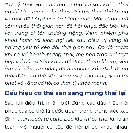
*Lưu ý, thời gian chờ mang thai lại sau khi bị thai 
ngoài tử cung có thể thay đổi tùy theo thể trạng 
và mức độ hồi phục của từng người. Một số phụ nữ 
cần nhiều thời gian hơn để hồi phục, đặc biệt khi 
vòi trứng bị tổn thương nặng. Viêm nhiễm phụ 
khoa hoặc rối loạn nội tiết sau điều trị cũng là 
những yếu tố kéo dài thời gian này. Do đó, trước 
khi có kế hoạch mang thai, mẹ nên trao đổi trực 
tiếp với bác sĩ Sản khoa để được thăm khám, siêu 
âm và kiểm tra nồng độ hormone. Xác định đúng 
thời điểm cơ thể sẵn sàng giúp giảm nguy cơ tái 
phát và tăng cơ hội có thai kỳ khỏe mạnh.
Dấu hiệu cơ thể sẵn sàng mang thai lại 
Sau khi điều trị, nhận biết đúng các dấu hiệu hồi 
phục của cơ thể là bước quan trọng trong việc xác 
định
 thai ngoài tử cung bao lâu thì có thai lại
 là an 
toàn. Mỗi người có tốc độ hồi phục khác nhau, 