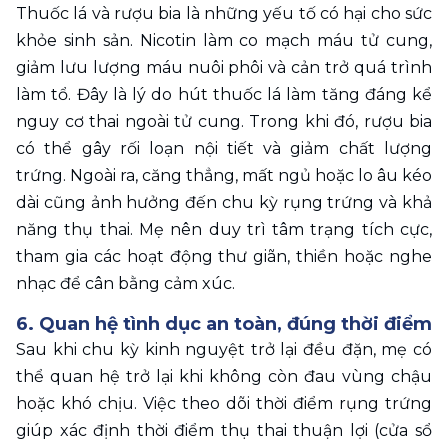
Thuốc lá và rượu bia là những yếu tố có hại cho sức 
khỏe sinh sản. Nicotin làm co mạch máu tử cung, 
giảm lưu lượng máu nuôi phôi và cản trở quá trình 
làm tổ. Đây là lý do hút thuốc lá làm tăng đáng kể 
nguy cơ thai ngoài tử cung. Trong khi đó, rượu bia 
có thể gây rối loạn nội tiết và giảm chất lượng 
trứng. Ngoài ra, căng thẳng, mất ngủ hoặc lo âu kéo 
dài cũng ảnh hưởng đến chu kỳ rụng trứng và khả 
năng thụ thai. Mẹ nên duy trì tâm trạng tích cực, 
tham gia các hoạt động thư giãn, thiền hoặc nghe 
nhạc để cân bằng cảm xúc.
6. Quan hệ tình dục an toàn, đúng thời điểm 
Sau khi chu kỳ kinh nguyệt trở lại đều đặn, mẹ có 
thể quan hệ trở lại khi không còn đau vùng chậu 
hoặc khó chịu. Việc theo dõi thời điểm rụng trứng 
giúp xác định thời điểm thụ thai thuận lợi (cửa sổ 