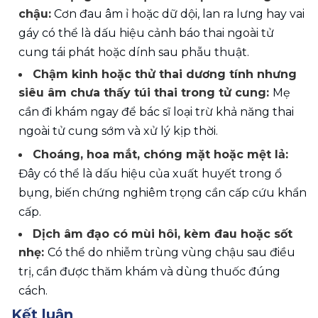
chậu:
 Cơn đau âm ỉ hoặc dữ dội, lan ra lưng hay vai 
gáy có thể là dấu hiệu cảnh báo thai ngoài tử 
cung tái phát hoặc dính sau phẫu thuật.
Chậm kinh hoặc thử thai dương tính nhưng 
siêu âm chưa thấy túi thai trong tử cung: 
Mẹ 
cần đi khám ngay để bác sĩ loại trừ khả năng thai 
ngoài tử cung sớm và xử lý kịp thời.
Choáng, hoa mắt, chóng mặt hoặc mệt lả:
Đây có thể là dấu hiệu của xuất huyết trong ổ 
bụng, biến chứng nghiêm trọng cần cấp cứu khẩn 
cấp.
Dịch âm đạo có mùi hôi, kèm đau hoặc sốt 
nhẹ: 
Có thể do nhiễm trùng vùng chậu sau điều 
trị, cần được thăm khám và dùng thuốc đúng 
cách.
Kết luận