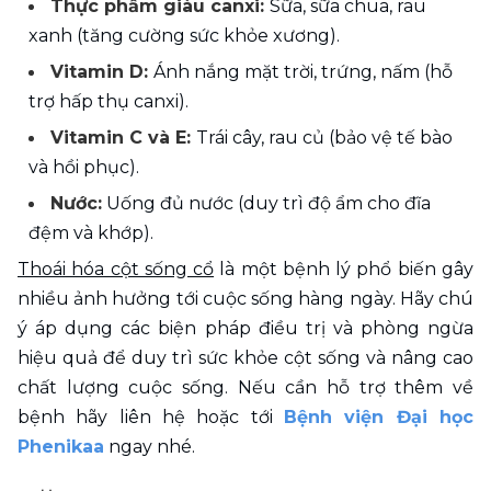
Thực phẩm giàu canxi: 
Sữa, sữa chua, rau 
xanh (tăng cường sức khỏe xương).
Vitamin D: 
Ánh nắng mặt trời, trứng, nấm (hỗ 
trợ hấp thụ canxi).
Vitamin C và E: 
Trái cây, rau củ (bảo vệ tế bào 
và hồi phục).
Nước:
 Uống đủ nước (duy trì độ ẩm cho đĩa 
đệm và khớp).
Thoái hóa cột sống cổ
 là một bệnh lý phổ biến gây 
nhiều ảnh hưởng tới cuộc sống hàng ngày. Hãy chú 
ý áp dụng các biện pháp điều trị và phòng ngừa 
hiệu quả để duy trì sức khỏe cột sống và nâng cao 
chất lượng cuộc sống. Nếu cần hỗ trợ thêm về 
bệnh hãy liên hệ hoặc tới 
Bệnh viện Đại học 
Phenikaa
 ngay nhé.