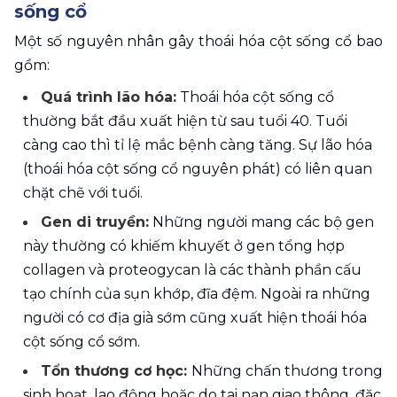
sống cổ
Một số nguyên nhân gây thoái hóa cột sống cổ bao 
gồm:
Quá trình lão hóa:
 Thoái hóa cột sống cổ 
thường bắt đầu xuất hiện từ sau tuổi 40. Tuổi 
càng cao thì tỉ lệ mắc bệnh càng tăng. Sự lão hóa 
(thoái hóa cột sống cổ nguyên phát) có liên quan 
chặt chẽ với tuổi.
Gen di truyền:
 Những người mang các bộ gen 
này thường có khiếm khuyết ở gen tổng hợp 
collagen và proteogycan là các thành phần cấu 
tạo chính của sụn khớp, đĩa đệm. Ngoài ra những 
người có cơ địa già sớm cũng xuất hiện thoái hóa 
cột sống cổ sớm. 
Tổn thương cơ học: 
Những chấn thương trong 
sinh hoạt, lao động hoặc do tai nạn giao thông, đặc 