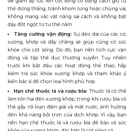
để giảm áp lực lên cột sống cổ bằng cách giữ tư 
thế đứng thẳng, tránh khom lưng hoặc chùng vai, 
không mang vác vật nặng sai cách và không bật 
dậy đột ngột từ tư thế nằm.
Tăng cường vận động: 
Sự dẻo dai của các cơ, 
xương, khớp và dây chằng sẽ giúp củng cố sức 
khỏe cho cột sống. Do đó, bạn nên tích cực vận 
động và tập thể dục thường xuyên. Tuy nhiên 
trước khi bắt đầu các hoạt động thể thao, hãy 
kiểm tra sức khỏe xương khớp và tham khảo ý 
kiến bác sĩ để chọn loại hình phù hợp.
Hạn chế thuốc lá và rượu bia: 
Thuốc lá có thể 
làm tổn hại đến xương khớp, trong khi rượu bia có 
thể gây rối loạn điện giải và mất nước, ảnh hưởng 
đến khả năng bôi trơn của dịch khớp. Vì vậy, bạn 
nên hạn chế thuốc lá và rượu bia để bảo vệ sức 
khỏe của xương khớp, đặc biệt là cột sống cổ.