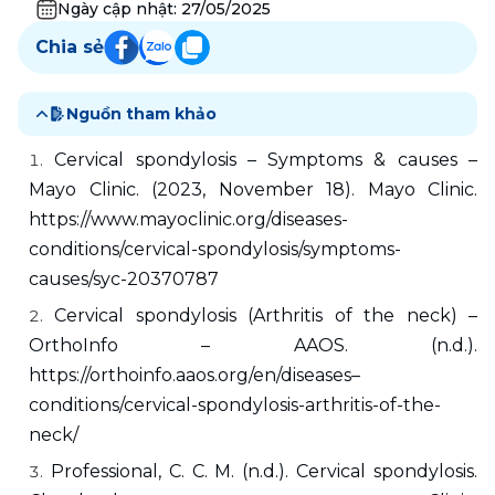
Ngày cập nhật:
27/05/2025
Chia sẻ
Nguồn tham khảo
Cervical spondylosis – Symptoms & causes – 
Mayo Clinic. (2023, November 18). Mayo Clinic. 
https://www.mayoclinic.org/diseases-
conditions/cervical-spondylosis/symptoms-
causes/syc-20370787
Cervical spondylosis (Arthritis of the neck) – 
OrthoInfo – AAOS. (n.d.). 
https://orthoinfo.aaos.org/en/diseases–
conditions/cervical-spondylosis-arthritis-of-the-
neck/
Professional, C. C. M. (n.d.). Cervical spondylosis. 