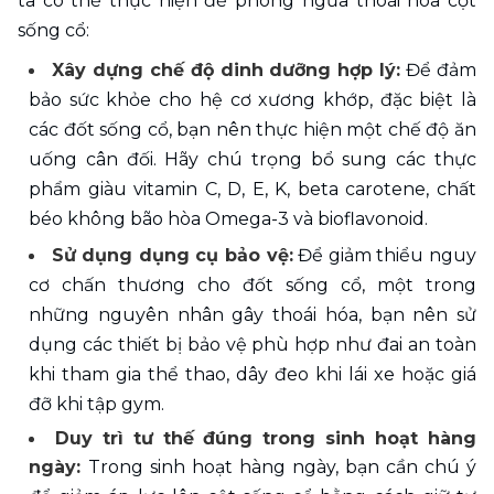
ta có thể thực hiện để phòng ngừa thoái hóa cột 
sống cổ:
Xây dựng chế độ dinh dưỡng hợp lý:
 Để đảm 
bảo sức khỏe cho hệ cơ xương khớp, đặc biệt là 
các đốt sống cổ, bạn nên thực hiện một chế độ ăn 
uống cân đối. Hãy chú trọng bổ sung các thực 
phẩm giàu vitamin C, D, E, K, beta carotene, chất 
béo không bão hòa Omega-3 và bioflavonoid.
Sử dụng dụng cụ bảo vệ:
 Để giảm thiểu nguy 
cơ chấn thương cho đốt sống cổ, một trong 
những nguyên nhân gây thoái hóa, bạn nên sử 
dụng các thiết bị bảo vệ phù hợp như đai an toàn 
khi tham gia thể thao, dây đeo khi lái xe hoặc giá 
đỡ khi tập gym.
Duy trì tư thế đúng trong sinh hoạt hàng 
ngày: 
Trong sinh hoạt hàng ngày, bạn cần chú ý 