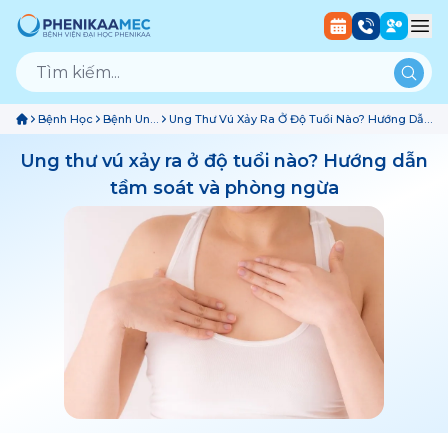
Bệnh Học
Bệnh Ung
Ung Thư Vú Xảy Ra Ở Độ Tuổi Nào? Hướng Dẫn
Bướu
Tầm Soát Và Phòng Ngừa
Ung thư vú xảy ra ở độ tuổi nào? Hướng dẫn
tầm soát và phòng ngừa