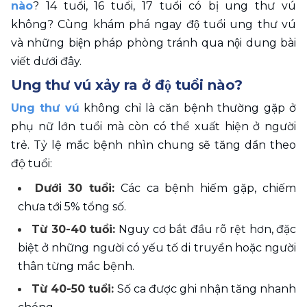
nào
? 14 tuổi, 16 tuổi, 17 tuổi có bị ung thư vú 
không? Cùng khám phá ngay độ tuổi ung thư vú 
và những biện pháp phòng tránh qua nội dung bài 
viết dưới đây. 
Ung thư vú xảy ra ở độ tuổi nào?
Ung thư vú
 không chỉ là căn bệnh thường gặp ở 
phụ nữ lớn tuổi mà còn có thể xuất hiện ở người 
trẻ. Tỷ lệ mắc bệnh nhìn chung sẽ tăng dần theo 
độ tuổi:
Dưới 30 tuổi: 
Các ca bệnh hiếm gặp, chiếm 
chưa tới 5% tổng số.
Từ 30-40 tuổi: 
Nguy cơ bắt đầu rõ rệt hơn, đặc 
biệt ở những người có yếu tố di truyền hoặc người 
thân từng mắc bệnh.
Từ 40-50 tuổi: 
Số ca được ghi nhận tăng nhanh 