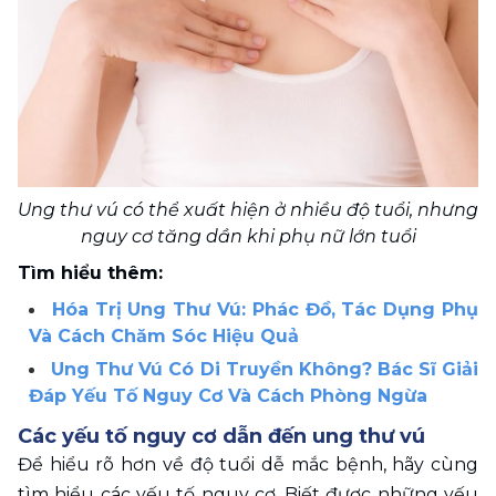
Ung thư vú có thể xuất hiện ở nhiều độ tuổi, nhưng 
nguy cơ tăng dần khi phụ nữ lớn tuổi
Tìm hiểu thêm:
Hóa Trị Ung Thư Vú: Phác Đồ, Tác Dụng Phụ 
Và Cách Chăm Sóc Hiệu Quả
Ung Thư Vú Có Di Truyền Không? Bác Sĩ Giải 
Đáp Yếu Tố Nguy Cơ Và Cách Phòng Ngừa
Các yếu tố nguy cơ dẫn đến ung thư vú
Để hiểu rõ hơn về độ tuổi dễ mắc bệnh, hãy cùng 
tìm hiểu các yếu tố nguy cơ. Biết được những yếu 