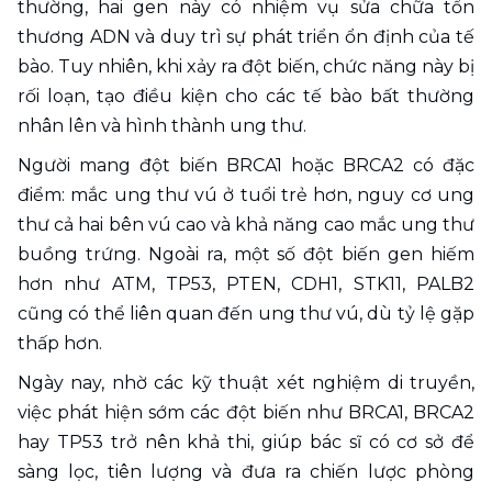
thường, hai gen này có nhiệm vụ sửa chữa tổn 
thương ADN và duy trì sự phát triển ổn định của tế 
bào. Tuy nhiên, khi xảy ra đột biến, chức năng này bị 
rối loạn, tạo điều kiện cho các tế bào bất thường 
nhân lên và hình thành ung thư. 
Người mang đột biến BRCA1 hoặc BRCA2 có đặc 
điểm: mắc ung thư vú ở tuổi trẻ hơn, nguy cơ ung 
thư cả hai bên vú cao và khả năng cao mắc ung thư 
buồng trứng. Ngoài ra, một số đột biến gen hiếm 
hơn như ATM, TP53, PTEN, CDH1, STK11, PALB2 
cũng có thể liên quan đến ung thư vú, dù tỷ lệ gặp 
thấp hơn.
Ngày nay, nhờ các kỹ thuật xét nghiệm di truyền, 
việc phát hiện sớm các đột biến như BRCA1, BRCA2 
hay TP53 trở nên khả thi, giúp bác sĩ có cơ sở để 
sàng lọc, tiên lượng và đưa ra chiến lược phòng 