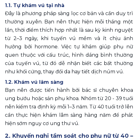
1.1. Tự khám vú tại nhà
Đây là phương pháp sàng lọc cơ bản và cần duy trì 
thường xuyên. Bạn nên thực hiện mỗi tháng một 
lần, thời điểm thích hợp nhất là sau kỳ kinh nguyệt 
từ 2–3 ngày, khi tuyến vú mềm và ít chịu ảnh 
hưởng bởi hormone. Việc tự khám giúp phụ nữ 
quen thuộc với cấu trúc, hình dáng bình thường 
của tuyến vú, từ đó dễ nhận biết các bất thường 
như khối cứng, thay đổi da hay tiết dịch núm vú.
1.2. Khám vú lâm sàng
Bạn nên được tiến hành bởi bác sĩ chuyên khoa 
ung bướu hoặc sản phụ khoa. Nhóm từ 20 - 39 tuổi 
nên kiểm tra định kỳ mỗi 1–3 năm. Từ 40 tuổi trở lên 
cần thực hiện khám lâm sàng hàng năm để phát 
hiện sớm nguy cơ ung thư vú.
2. Khuyến nghị tầm soát cho phụ nữ từ 40 – 