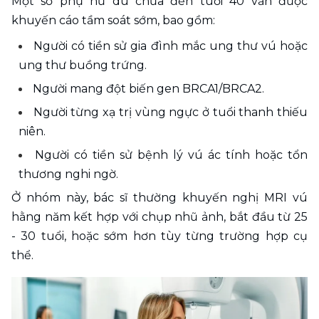
Một số phụ nữ dù chưa đến tuổi 40 vẫn được 
khuyến cáo tầm soát sớm, bao gồm:
Người có tiền sử gia đình mắc ung thư vú hoặc 
ung thư buồng trứng.
Người mang đột biến gen BRCA1/BRCA2.
Người từng xạ trị vùng ngực ở tuổi thanh thiếu 
niên.
Người có tiền sử bệnh lý vú ác tính hoặc tổn 
thương nghi ngờ.
Ở nhóm này, bác sĩ thường khuyến nghị MRI vú 
hằng năm kết hợp với chụp nhũ ảnh, bắt đầu từ 25 
- 30 tuổi, hoặc sớm hơn tùy từng trường hợp cụ 
thể.