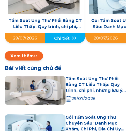
Tầm Soát Ung Thư Phổi Bằng CT
Gói Tầm Soát Un
Liều Thấp: Quy trình, chi phí,
Sâu: Danh Mục Kh
những lưu ý khi thực hiện
Địa Chỉ U
29/07/2026
28/07/2026
Chi tiết
Xem thêm
Bài viết cùng chủ đề
Tầm Soát Ung Thư Phổi
Bằng CT Liều Thấp: Quy
trình, chi phí, những lưu ý
khi thực hiện
29/07/2026
Gói Tầm Soát Ung Thư
Chuyên Sâu: Danh Mục
Khám, Chi Phí, Địa Chỉ Uy