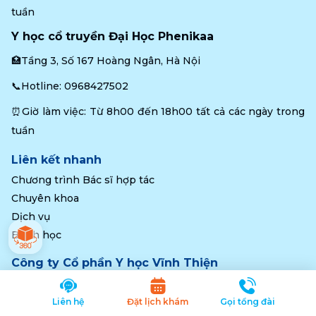
tuần
Y học cổ truyền Đại Học Phenikaa
🏥Tầng 3, Số 167 Hoàng Ngân, Hà Nội
📞Hotline: 
0968427502
⏰Giờ làm việc: Từ 8h00 đến 18h00 tất cả các ngày trong 
tuần
Liên kết nhanh
Chương trình Bác sĩ hợp tác
Chuyên khoa
Dịch vụ
Bệnh học
Công ty Cổ phần Y học Vĩnh Thiện
GPĐKKD số: 010805258 Cấp bởi Sở KH&ĐT TP Hà Nội.
Cấp lần đầu ngày: 08/11/2017.
Liên hệ
Đặt lịch khám
Gọi tổng đài