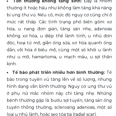
Tổn thương không tăng sinh: 
Đây là nhóm 
thường ít hoặc hầu như không làm tăng khả năng 
bị ung thư vú. Nếu có, mức độ nguy cơ cũng chỉ ở 
mức rất thấp. Các tình trạng phổ biến gồm: xơ 
hóa, u nang đơn giản, tăng sản nhẹ, adenosis 
không xơ hóa, u diệp thể lành tính, u nhú đơn 
độc, hoại tử mỡ, giãn ống sữa, xơ hóa quanh ống 
dẫn, vôi hóa ở biểu mô, cùng một số khối u lành 
như u mỡ, hamartoma, u mạch máu, u sợi thần 
kinh. 
Tế bào phát triển nhiều hơn bình thường: 
Tế 
bào trong tuyến vú tăng lên về số lượng, nhưng 
hình dạng vẫn bình thường. Nguy cơ ung thư vú 
ở phụ nữ mắc nhóm này chỉ tăng nhẹ. Những 
bệnh thường gặp là: bướu sợi tuyến, tăng sản ống 
tuyến thông thường, sclerosing adenosis, một số 
loại u nhú lành, hoặc sẹo tỏa tia (radial scar). 