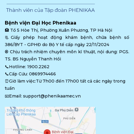
Bệnh viện Đại Học Phenikaa
🏥 
Tổ 5 Hòe Thị, Phường Xuân Phương, TP Hà Nội
📃Giấy phép hoạt động khám bệnh, chữa bệnh số 
386/BYT - GPHĐ do Bộ Y tế cấp ngày 22/11/2024
®️ Chịu trách nhiệm chuyên môn kĩ thuật, nội dung: PGS. 
TS. BS Nguyễn Thanh Hồi
📞Hotline: 
1900.2262
📞Cấp Cứu: 
0869974466
⏰Giờ làm việc:Từ 7h00 đến 17h00 tất cả các ngày trong 
tuần
📧Email: 
support@phenikaamec.vn