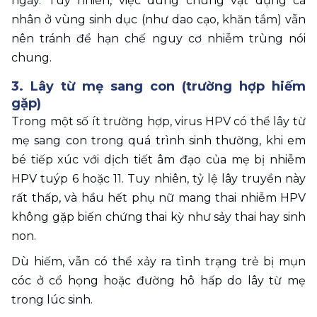
ngày. Tuy nhiên, việc dùng chung vật dụng cá 
nhân ở vùng sinh dục (như dao cạo, khăn tắm) vẫn 
nên tránh để hạn chế nguy cơ nhiễm trùng nói 
chung.
3. Lây từ mẹ sang con (trường hợp hiếm 
gặp)
Trong một số ít trường hợp, virus HPV có thể lây từ 
mẹ sang con trong quá trình sinh thường, khi em 
bé tiếp xúc với dịch tiết âm đạo của mẹ bị nhiễm 
HPV tuýp 6 hoặc 11. Tuy nhiên, tỷ lệ lây truyền này 
rất thấp, và hầu hết phụ nữ mang thai nhiễm HPV 
không gặp biến chứng thai kỳ như sảy thai hay sinh 
non.
Dù hiếm, vẫn có thể xảy ra tình trạng trẻ bị mụn 
cóc ở cổ họng hoặc đường hô hấp do lây từ mẹ 
trong lúc sinh.