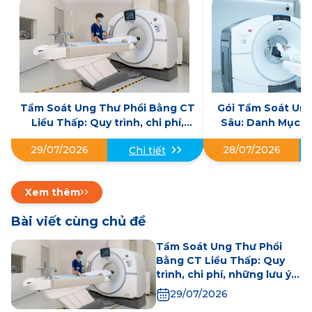
Tầm Soát Ung Thư Phổi Bằng CT
Gói Tầm Soát Un
Liều Thấp: Quy trình, chi phí,
Sâu: Danh Mục Kh
những lưu ý khi thực hiện
Địa Chỉ U
29/07/2026
28/07/2026
Chi tiết
Xem thêm
Bài viết cùng chủ đề
Tầm Soát Ung Thư Phổi
Bằng CT Liều Thấp: Quy
trình, chi phí, những lưu ý
khi thực hiện
29/07/2026