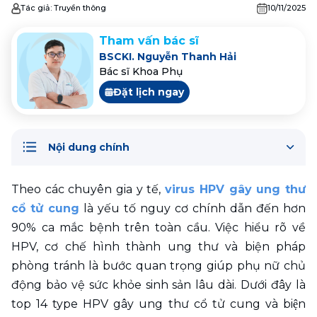
Tác giả:
Truyền thông
10/11/2025
Tham vấn bác sĩ
BSCKI. Nguyễn Thanh Hải
Bác sĩ Khoa Phụ
Đặt lịch ngay
Nội dung chính
Theo các chuyên gia y tế, 
virus HPV gây ung thư 
cổ tử cung
 là yếu tố nguy cơ chính dẫn đến hơn 
90% ca mắc bệnh trên toàn cầu. Việc hiểu rõ về 
HPV, cơ chế hình thành ung thư và biện pháp 
phòng tránh là bước quan trọng giúp phụ nữ chủ 
động bảo vệ sức khỏe sinh sản lâu dài. Dưới đây là 
top 14 type HPV gây ung thư cổ tử cung và biện 