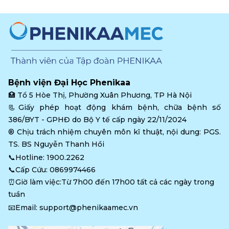
Bệnh viện Đại Học Phenikaa
🏥 
Tổ 5 Hòe Thị, Phường Xuân Phương, TP Hà Nội
📃Giấy phép hoạt động khám bệnh, chữa bệnh số 
386/BYT - GPHĐ do Bộ Y tế cấp ngày 22/11/2024
®️ Chịu trách nhiệm chuyên môn kĩ thuật, nội dung: PGS. 
TS. BS Nguyễn Thanh Hồi
📞Hotline: 
1900.2262
📞Cấp Cứu: 
0869974466
⏰Giờ làm việc:Từ 7h00 đến 17h00 tất cả các ngày trong 
tuần
📧Email: 
support@phenikaamec.vn