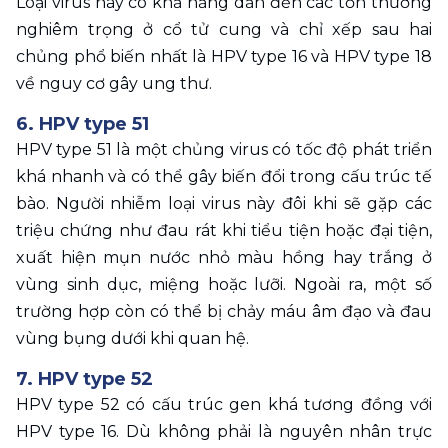
Loại virus này có khả năng dẫn đến các tổn thương 
nghiêm trọng ở cổ tử cung và chỉ xếp sau hai 
chủng phổ biến nhất là HPV type 16 và HPV type 18 
về nguy cơ gây ung thư.
6. HPV type 51
HPV type 51 là một chủng virus có tốc độ phát triển 
khá nhanh và có thể gây biến đổi trong cấu trúc tế 
bào. Người nhiễm loại virus này đôi khi sẽ gặp các 
triệu chứng như đau rát khi tiểu tiện hoặc đại tiện, 
xuất hiện mụn nước nhỏ màu hồng hay trắng ở 
vùng sinh dục, miệng hoặc lưỡi. Ngoài ra, một số 
trường hợp còn có thể bị chảy máu âm đạo và đau 
vùng bụng dưới khi quan hệ.
7. HPV type 52
HPV type 52 có cấu trúc gen khá tương đồng với 
HPV type 16. Dù không phải là nguyên nhân trực 