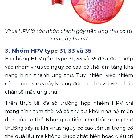
Virus HPV là tác nhân chính gây nên ung thư cổ tử 
cung ở phụ nữ
3. Nhóm HPV type 31, 33 và 35
Ba chủng HPV gồm type 31, 33 và 35 đều được xếp 
vào nhóm virus có nguy cơ cao, có thể làm tăng khả 
năng hình thành ung thư. Tuy nhiên, việc nhiễm 
các chủng virus này không đồng nghĩa với việc chắc 
chắn sẽ mắc ung thư.
Trên thực tế, đa số trường hợp nhiễm HPV chỉ 
mang tính tạm thời và có thể tự khỏi nhờ hệ miễn 
dịch của cơ thể. Những ca tiến triển thành ung thư 
thường xảy ra khi virus nguy cơ cao tồn tại trong cơ 
thể quá lâu mà không được phát hiện hoặc điều trị 