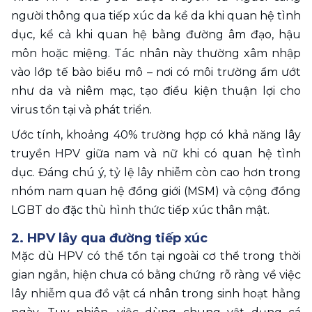
người thông qua tiếp xúc da kề da khi quan hệ tình 
dục, kể cả khi quan hệ bằng đường âm đạo, hậu 
môn hoặc miệng. Tác nhân này thường xâm nhập 
vào lớp tế bào biểu mô – nơi có môi trường ẩm ướt 
như da và niêm mạc, tạo điều kiện thuận lợi cho 
virus tồn tại và phát triển.
Ước tính, khoảng 40% trường hợp có khả năng lây 
truyền HPV giữa nam và nữ khi có quan hệ tình 
dục. Đáng chú ý, tỷ lệ lây nhiễm còn cao hơn trong 
nhóm nam quan hệ đồng giới (MSM) và cộng đồng 
LGBT do đặc thù hình thức tiếp xúc thân mật.
2. HPV lây qua đường tiếp xúc
Mặc dù HPV có thể tồn tại ngoài cơ thể trong thời 
gian ngắn, hiện chưa có bằng chứng rõ ràng về việc 
lây nhiễm qua đồ vật cá nhân trong sinh hoạt hằng 