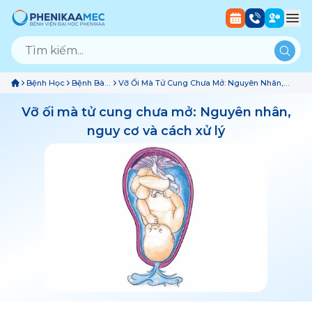
Bệnh Học
Bệnh Bào
Vỡ Ối Mà Tử Cung Chưa Mở: Nguyên Nhân,
Thai
Nguy Cơ Và Cách Xử Lý
Vỡ ối mà tử cung chưa mở: Nguyên nhân,
nguy cơ và cách xử lý