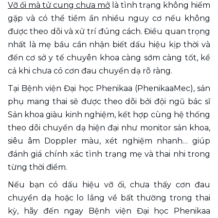
Vỡ ối mà tử cung chưa mở
 là tình trạng không hiếm 
gặp và có thể tiềm ẩn nhiều nguy cơ nếu không 
được theo dõi và xử trí đúng cách. Điều quan trọng 
nhất là mẹ bầu cần nhận biết dấu hiệu kịp thời và 
đến cơ sở y tế chuyên khoa càng sớm càng tốt, kể 
cả khi chưa có cơn đau chuyển dạ rõ ràng.
Tại Bệnh viện Đại học Phenikaa (PhenikaaMec), sản 
phụ mang thai sẽ được theo dõi bởi đội ngũ bác sĩ 
Sản khoa giàu kinh nghiệm, kết hợp cùng hệ thống 
theo dõi chuyển dạ hiện đại như monitor sản khoa, 
siêu âm Doppler màu, xét nghiệm nhanh… giúp 
đánh giá chính xác tình trạng mẹ và thai nhi trong 
từng thời điểm.
Nếu bạn có dấu hiệu vỡ ối, chưa thấy cơn đau 
chuyển dạ hoặc lo lắng về bất thường trong thai 
kỳ, hãy đến ngay Bệnh viện Đại học Phenikaa 