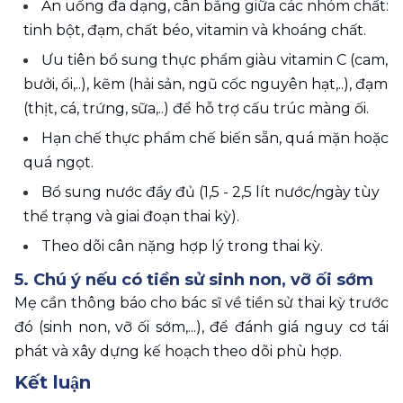
Ăn uống đa dạng, cân bằng giữa các nhóm chất: 
tinh bột, đạm, chất béo, vitamin và khoáng chất. 
Ưu tiên bổ sung thực phẩm giàu vitamin C (cam, 
bưởi, ổi,..), kẽm (hải sản, ngũ cốc nguyên hạt,..), đạm 
(thịt, cá, trứng, sữa,..) để hỗ trợ cấu trúc màng ối. 
Hạn chế thực phẩm chế biến sẵn, quá mặn hoặc 
quá ngọt. 
Bổ sung nước đầy đủ (1,5 - 2,5 lít nước/ngày tùy 
thể trạng và giai đoạn thai kỳ). 
Theo dõi cân nặng hợp lý trong thai kỳ. 
5. Chú ý nếu có tiền sử sinh non, vỡ ối sớm
Mẹ cần thông báo cho bác sĩ về tiền sử thai kỳ trước 
đó (sinh non, vỡ ối sớm,...), để đánh giá nguy cơ tái 
phát và xây dựng kế hoạch theo dõi phù hợp. 
Kết luận