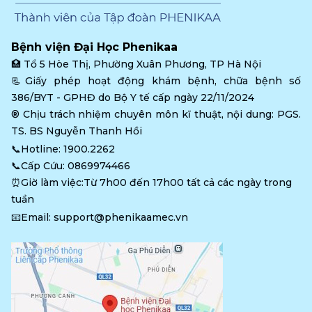
Bệnh viện Đại Học Phenikaa
🏥 
Tổ 5 Hòe Thị, Phường Xuân Phương, TP Hà Nội
📃Giấy phép hoạt động khám bệnh, chữa bệnh số 
386/BYT - GPHĐ do Bộ Y tế cấp ngày 22/11/2024
®️ Chịu trách nhiệm chuyên môn kĩ thuật, nội dung: PGS. 
TS. BS Nguyễn Thanh Hồi
📞Hotline: 
1900.2262
📞Cấp Cứu: 
0869974466
⏰Giờ làm việc:Từ 7h00 đến 17h00 tất cả các ngày trong 
tuần
📧Email: 
support@phenikaamec.vn