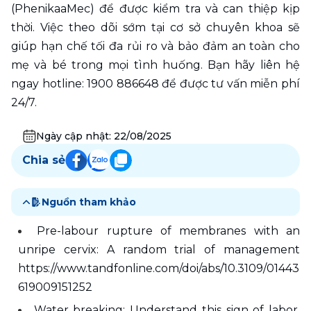
(PhenikaaMec) để được kiểm tra và can thiệp kịp 
thời. Việc theo dõi sớm tại cơ sở chuyên khoa sẽ 
giúp hạn chế tối đa rủi ro và bảo đảm an toàn cho 
mẹ và bé trong mọi tình huống. Bạn hãy liên hệ 
ngay hotline: 1900 886648 để được tư vấn miễn phí 
24/7. 
Ngày cập nhật:
22/08/2025
Chia sẻ
Nguồn tham khảo
Pre-labour rupture of membranes with an 
unripe cervix: A random trial of management 
https://www.tandfonline.com/doi/abs/10.3109/01443
619009151252
Water breaking: Understand this sign of labor, 