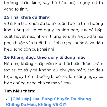
thương thần kinh, suy hô hấp hoặc nguy cơ tử 
vong sơ sinh. 
2.5 Thai chưa đủ tháng
Vỡ ối khi thai chưa đủ từ 37 tuần tuổi là tình huống 
khó lường vì trẻ có nguy cơ sinh non, suy hô hấp, 
xuất huyết não, nhiễm trùng sơ sinh. Việc xử trí sẽ 
phụ thuộc vào tuổi thai, tình trạng nước ối và dấu 
hiệu sống còn của thai nhi.
2.6 Không được theo dõi y tế đúng mức
Nếu mẹ không nhập viện kịp thời hoặc được chăm 
sóc tại cơ sở y tế không đủ chuyên môn, các dấu 
hiệu nguy hiểm thường bị bỏ sót, làm tăng nguy cơ 
biến chứng nặng cho cả mẹ và con. 
Tìm hiểu thêm: 
[Giải Đáp] Đau Bụng Chuyển Dạ Nhưng 
Không Ra Máu, Không Vỡ Ối?