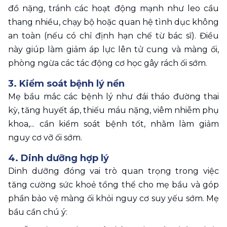
đồ nặng, tránh các hoạt động mạnh như leo cầu 
thang nhiều, chạy bộ hoặc quan hệ tình dục không 
an toàn (nếu có chỉ định hạn chế từ bác sĩ). Điều 
này giúp làm giảm áp lực lên tử cung và màng ối, 
phòng ngừa các tác động cơ học gây rách ối sớm. 
3. Kiểm soát bệnh lý nền 
Mẹ bầu mắc các bệnh lý như đái tháo đường thai 
kỳ, tăng huyết áp, thiếu máu nặng, viêm nhiễm phụ 
khoa,... cần kiểm soát bệnh tốt, nhằm làm giảm 
nguy cơ vỡ ối sớm. 
4. Dinh dưỡng hợp lý 
Dinh dưỡng đóng vai trò quan trọng trong việc 
tăng cường sức khoẻ tổng thể cho mẹ bầu và góp 
phần bảo vệ màng ối khỏi nguy cơ suy yếu sớm. Mẹ 
bầu cần chú ý: 