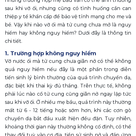
những trường hợp mẹ bầu vẫn có thể sinh thường 
sau khi vỡ ối, nhưng cũng có tình huống cần can 
thiệp y tế khẩn cấp để bảo vệ tính mạng cho mẹ và 
bé. Vậy khi nào vỡ ối mà tử cung chưa mở là nguy 
hiểm hay không nguy hiểm? Dưới đây là thông tin 
chi tiết. 
1. Trường hợp không nguy hiểm
Vỡ nước ối mà tử cung chưa giãn nở có thể không 
quá nguy hiểm nếu đây là một phần trong diễn 
tiến sinh lý bình thường của quá trình chuyển dạ, 
đặc biệt khi thai kỳ đủ tháng. Trên thực tế, không 
phải lúc nào cổ tử cung cũng giãn nở ngay lập tức 
sau khi vỡ ối. Ở nhiều mẹ bầu, quá trình này thường 
mất từ 6 - 12 tiếng hoặc sớm hơn, khi các cơn gò 
chuyển dạ bắt đầu xuất hiện đều đặn. Tuy nhiên, 
khoảng thời gian này thường không cố định, có thể 
thay đổi tuỳ vào cơ địa, tiền sử sinh nở và đáp ứng 