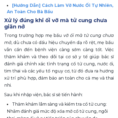
[Hướng Dẫn] Cách Làm Vỡ Nước Ối Tự Nhiên, 
An Toàn Cho Bà Bầu
Xử lý đúng khi ối vỡ mà tử cung chưa 
giãn nở 
Trong trường hợp mẹ bầu 
vỡ ối mà tử cung chưa 
mở
, dù chưa có dấu hiệu chuyển dạ rõ rệt, mẹ bầu 
vẫn cần đến bệnh viện càng sớm càng tốt. Việc 
thăm khám và theo dõi tại cơ sở y tế giúp bác sĩ 
đánh giá chính xác tình trạng cổ tử cung, nước ối, 
tim thai và các yếu tố nguy cơ, từ đó đưa ra hướng 
xử trí phù hợp, đảm bảo an toàn cho cả mẹ và thai 
nhi.
Sau khi nhập viện, bác sĩ sẽ tiến hành: 
Thăm khám lâm sàng và kiểm tra cổ tử cung: 
Nhằm đánh giá mức độ xóa mở cổ tử cung, ngôi 