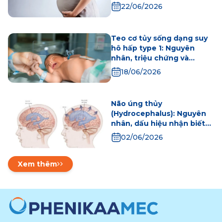
Ngừa
22/06/2026
Teo cơ tủy sống dạng suy
hô hấp type 1: Nguyên
nhân, triệu chứng và
hướng điều trị
18/06/2026
Não úng thủy
(Hydrocephalus): Nguyên
nhân, dấu hiệu nhận biết
và các phương pháp điều
02/06/2026
trị an toàn hiện nay
Xem thêm