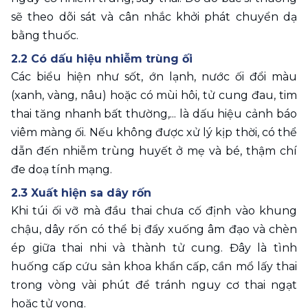
sẽ theo dõi sát và cân nhắc khởi phát chuyển dạ 
bằng thuốc.
2.2 Có dấu hiệu nhiễm trùng ối
Các biểu hiện như sốt, ớn lạnh, nước ối đổi màu 
(xanh, vàng, nâu) hoặc có mùi hôi, tử cung đau, tim 
thai tăng nhanh bất thường,... là dấu hiệu cảnh báo 
viêm màng ối. Nếu không được xử lý kịp thời, có thể 
dẫn đến nhiễm trùng huyết ở mẹ và bé, thậm chí 
đe doạ tính mạng. 
2.3 Xuất hiện sa dây rốn
Khi túi ối vỡ mà đầu thai chưa cố định vào khung 
chậu, dây rốn có thể bị đẩy xuống âm đạo và chèn 
ép giữa thai nhi và thành tử cung. Đây là tình 
huống cấp cứu sản khoa khẩn cấp, cần mổ lấy thai 
trong vòng vài phút để tránh nguy cơ thai ngạt 
hoặc tử vong. 