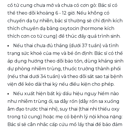
cổ tử cung chưa mở và chưa có cơn gò: Bác sĩ có 
thể theo dõi khoảng 6 - 12 giờ. Nếu không có 
chuyển dạ tự nhiên, bác sĩ thường sẽ chỉ định kích 
thích chuyển dạ bằng oxytocin (hormone kích 
thích cơn co tử cung) để thúc đẩy quá trình sinh. 
Nếu thai chưa đủ tháng (dưới 37 tuần) và tình 
trạng sức khoẻ của mẹ và bé ổn định: Bác sĩ có thể 
áp dụng hướng theo dõi bảo tồn, dùng kháng sinh 
dự phòng nhiễm trùng, thuốc trưởng thành phổi 
(nếu thai dưới 34 tuần) và theo dõi sát sao tại bệnh 
viện để kéo dài thai kỳ nếu điều kiện cho phép. 
Nếu xuất hiện bất kỳ dấu hiệu nguy hiểm nào 
như nhiễm trùng ối, sa dây rốn (dây rốn sa xuống 
âm đạo trước thai nhi), suy thai (thai nhi thiếu oxy 
trong tử cung) hoặc mẹ có bệnh lý nội khoa nặng: 
Bác sĩ sẽ cân nhắc cấp cứu mổ lấy thai để bảo đảm 