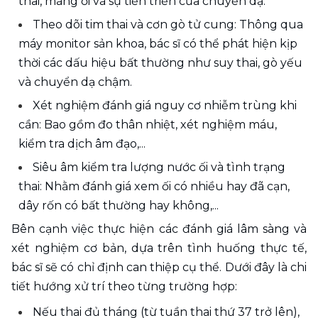
thai, màng ối và sự tiến triển của chuyển dạ. 
Theo dõi tim thai và cơn gò tử cung: Thông qua 
máy monitor sản khoa, bác sĩ có thể phát hiện kịp 
thời các dấu hiệu bất thường như suy thai, gò yếu 
và chuyển dạ chậm. 
Xét nghiệm đánh giá nguy cơ nhiễm trùng khi 
cần: Bao gồm đo thân nhiệt, xét nghiệm máu, 
kiểm tra dịch âm đạo,...
Siêu âm kiểm tra lượng nước ối và tình trạng 
thai: Nhằm đánh giá xem ối có nhiều hay đã cạn, 
dây rốn có bất thường hay không,...
Bên cạnh việc thực hiện các đánh giá lâm sàng và 
xét nghiệm cơ bản, dựa trên tình huống thực tế, 
bác sĩ sẽ có chỉ định can thiệp cụ thể. Dưới đây là chi 
tiết hướng xử trí theo từng trường hợp:
Nếu thai đủ tháng (từ tuần thai thứ 37 trở lên), 