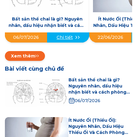
Bất sản thể chai là gì? Nguyên
Ít Nước Ối (Thiể
nhân, dấu hiệu nhận biết và cách
Nhân, Dấu Hiệu Th
phòng ngừa
Phòng 
06/07/2026
22/06/2026
Chi tiết
Xem thêm
Bài viết cùng chủ đề
Bất sản thể chai là gì?
Nguyên nhân, dấu hiệu
nhận biết và cách phòng
ngừa
06/07/2026
Ít Nước Ối (Thiểu Ối):
Nguyên Nhân, Dấu Hiệu
Thiểu Ối Và Cách Phòng