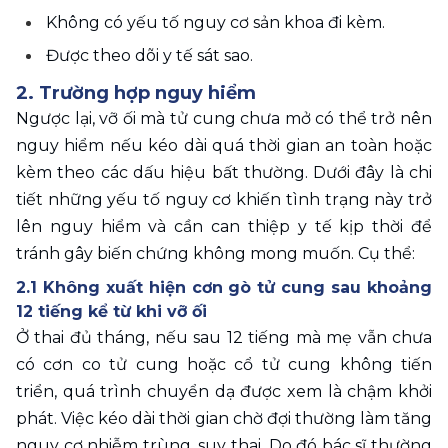
Không có yếu tố nguy cơ sản khoa đi kèm. 
Được theo dõi y tế sát sao. 
2. Trường hợp nguy hiểm 
Ngược lại, vỡ ối mà tử cung chưa mở có thể trở nên 
nguy hiểm nếu kéo dài quá thời gian an toàn hoặc 
kèm theo các dấu hiệu bất thường. Dưới đây là chi 
tiết những yếu tố nguy cơ khiến tình trạng này trở 
lên nguy hiểm và cần can thiệp y tế kịp thời để 
tránh gây biến chứng không mong muốn. Cụ thể: 
2.1 Không xuất hiện cơn gò tử cung sau khoảng 
12 tiếng kể từ khi vỡ ối
Ở thai đủ tháng, nếu sau 12 tiếng mà mẹ vẫn chưa 
có cơn co tử cung hoặc cổ tử cung không tiến 
triển, quá trình chuyển dạ được xem là chậm khởi 
phát. Việc kéo dài thời gian chờ đợi thường làm tăng 
nguy cơ nhiễm trùng, suy thai. Do đó bác sĩ thường 