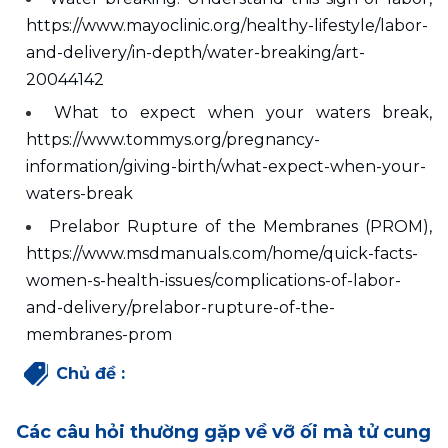
https://www.mayoclinic.org/healthy-lifestyle/labor-
and-delivery/in-depth/water-breaking/art-
20044142
What to expect when your waters break, 
https://www.tommys.org/pregnancy-
information/giving-birth/what-expect-when-your-
waters-break
Prelabor Rupture of the Membranes (PROM), 
https://www.msdmanuals.com/home/quick-facts-
women-s-health-issues/complications-of-labor-
and-delivery/prelabor-rupture-of-the-
membranes-prom
Chủ đề
:
Các câu hỏi thường gặp về vỡ ối mà tử cung