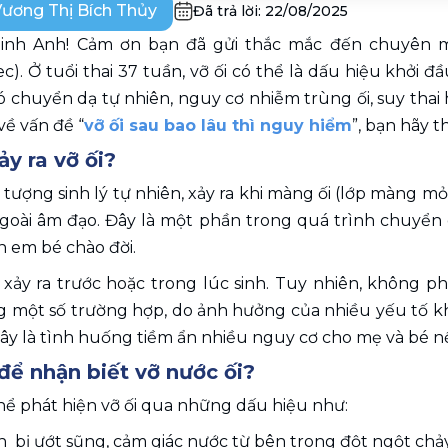
ương Thị Bích Thủy
Đã trả lời:
22/08/2025
inh Anh! Cảm ơn bạn đã gửi thắc mắc đến chuyên mụ
). Ở tuổi thai 37 tuần, vỡ ối có thể là dấu hiệu khởi đ
chuyển dạ tự nhiên, nguy cơ nhiễm trùng ối, suy thai ho
về vấn đề “
vỡ ối sau bao lâu thì nguy hiểm
”, bạn hãy t
ảy ra vỡ ối?
n tượng sinh lý tự nhiên, xảy ra khi màng ối (lớp màng mỏ
ngoài âm đạo. Đây là một phần trong quá trình chuyển dạ
 em bé chào đời. 
 xảy ra trước hoặc trong lúc sinh. Tuy nhiên, không phả
 một số trường hợp, do ảnh hưởng của nhiều yếu tố khá
đây là tình huống tiềm ẩn nhiều nguy cơ cho mẹ và bé n
ể nhận biết vỡ nước ối? 
hể phát hiện vỡ ối qua những dấu hiệu như: 
  bị ướt sũng, cảm giác nước từ bên trong đột ngột chảy 