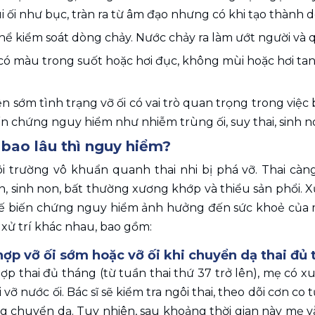
úi ối như bục, tràn ra từ âm đạo nhưng có khi tạo thàn
ể kiểm soát dòng chảy. Nước chảy ra làm ướt người và q
có màu trong suốt hoặc hơi đục, không mùi hoặc hơi tan
ện sớm tình trạng vỡ ối có vai trò quan trọng trong việc
n chứng nguy hiểm như nhiễm trùng ối, suy thai, sinh n
 bao lâu thì nguy hiểm?
môi trường vô khuẩn quanh thai nhi bị phá vỡ. Thai cà
 sinh non, bất thường xương khớp và thiểu sản phổi. Xử 
ế biến chứng nguy hiểm ảnh hưởng đến sức khoẻ của mẹ v
xử trí khác nhau, bao gồm: 
hợp vỡ ối sớm hoặc vỡ ối khi chuyển dạ thai đủ 
ợp thai đủ tháng (từ tuần thai thứ 37 trở lên), mẹ có x
i vỡ nước ối. Bác sĩ sẽ kiểm tra ngôi thai, theo dõi cơn co
ng chuyển dạ. Tuy nhiên, sau khoảng thời gian này mẹ 