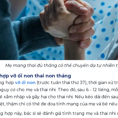
Mẹ mang thai đủ tháng có thể chuyển dạ tự nhiên tro
hợp vỡ ối non thai non tháng
ng hợp 
vỡ ối non
 (trước tuần thai thứ 37), thời gian xử t
guy cơ cho mẹ và thai nhi. Theo đó, sau 6 - 12 tiếng, mô
 xâm nhập và gây hại cho thai nhi. Nếu kéo dài đến sau 
rệt, thậm chí có thể đe doạ tính mạng của mẹ và bé nếu
 hợp này, bác sĩ sẽ đánh giá tình trạng mẹ và thai nhi