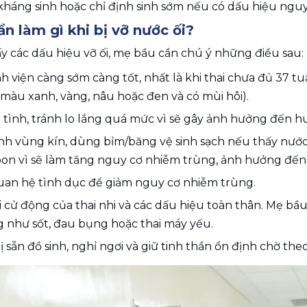
kháng sinh hoặc chỉ định sinh sớm nếu có dấu hiệu nguy
n làm gì khi bị vỡ nước ối?
y các dấu hiệu vỡ ối, mẹ bầu cần chú ý những điều sau: 
 viện càng sớm càng tốt, nhất là khi thai chưa đủ 37 t
 màu xanh, vàng, nâu hoặc đen và có mùi hôi). 
 tình, tránh lo lắng quá mức vì sẽ gây ảnh hưởng đến hu
inh vùng kín, dùng bỉm/băng vệ sinh sạch nếu thấy nước ố
n vì sẽ làm tăng nguy cơ nhiễm trùng, ảnh hưởng đến t
uan hệ tình dục để giảm nguy cơ nhiễm trùng. 
 cử động của thai nhi và các dấu hiệu toàn thân. Mẹ bầu
g như sốt, đau bụng hoặc thai máy yếu. 
 sẵn đồ sinh, nghỉ ngơi và giữ tinh thần ổn định chờ theo 