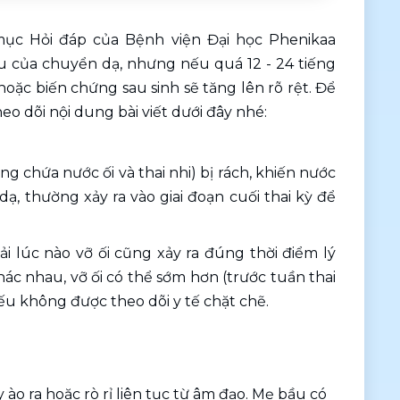
c Hỏi đáp của Bệnh viện Đại học Phenikaa 
ầu của chuyển dạ, nhưng nếu quá 12 - 24 tiếng 
ặc biến chứng sau sinh sẽ tăng lên rõ rệt. Để 
heo dõi nội dung bài viết dưới đây nhé: 
ng chứa nước ối và thai nhi) bị rách, khiến nước 
, thường xảy ra vào giai đoạn cuối thai kỳ để 
i lúc nào vỡ ối cũng xảy ra đúng thời điểm lý 
c nhau, vỡ ối có thể sớm hơn (trước tuần thai 
ếu không được theo dõi y tế chặt chẽ. 
ào ra hoặc rò rỉ liên tục từ âm đạo. Mẹ bầu có 