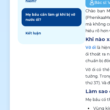
hiểm?
Bác sĩ:
V
Chào bạn M
Mẹ bầu cần làm gì khi bị vỡ
(PhenikaaMec
nước ối?
mà không có 
hiểu rõ hơn 
Kết luận
Khi nào x
Vỡ ối
 là hiệ
ối thoát ra 
chuẩn bị đón
Vỡ ối có thể
tưởng. Trong
thứ 37). Và 
Làm sao đ
Mẹ bầu có t
Vùng kín