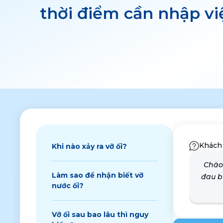
thời điểm cần nhập vi
Khách
Khi nào xảy ra vỡ ối?
Chào
Làm sao để nhận biết vỡ
đau b
nước ối?
Vỡ ối sau bao lâu thì nguy