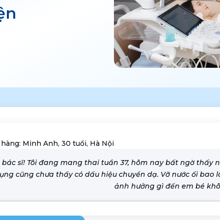
ện
 hàng:
Minh Anh, 30 tuổi, Hà Nội
 bác sĩ! Tôi đang mang thai tuần 37, hôm nay bất ngờ thấy
ụng cũng chưa thấy có dấu hiệu chuyển dạ. Vỡ nước ối bao lâ
ảnh hưởng gì đến em bé kh