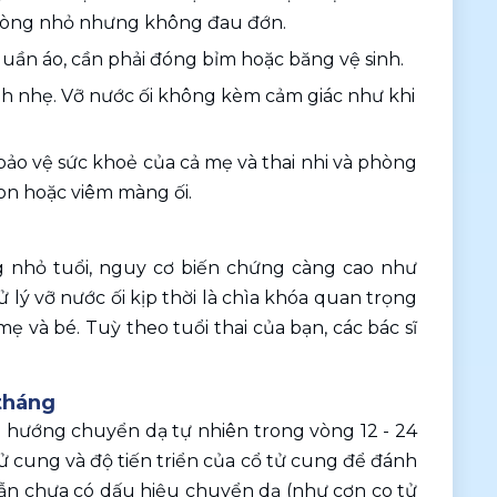
h dòng nhỏ nhưng không đau đớn.
uần áo, cần phải đóng bỉm hoặc băng vệ sinh.
h nhẹ. Vỡ nước ối không kèm cảm giác như khi 
 bảo vệ sức khoẻ của cả mẹ và thai nhi và phòng 
on hoặc viêm màng ối. 
ng nhỏ tuổi, nguy cơ biến chứng càng cao như 
lý vỡ nước ối kịp thời là chìa khóa quan trọng 
à bé. Tuỳ theo tuổi thai của bạn, các bác sĩ 
tháng 
u hướng chuyển dạ tự nhiên trong vòng 12 - 24 
 tử cung và độ tiến triển của cổ tử cung để đánh 
vẫn chưa có dấu hiệu chuyển dạ (như cơn co tử 