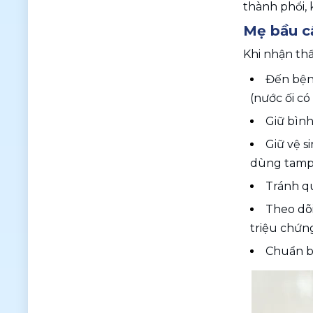
thành phổi, 
Mẹ bầu cầ
Khi nhận thấ
Đến bệnh
(nước ối có
Giữ bình
Giữ vệ s
dùng tampo
Tránh q
Theo dõi
triệu chứn
Chuẩn bị