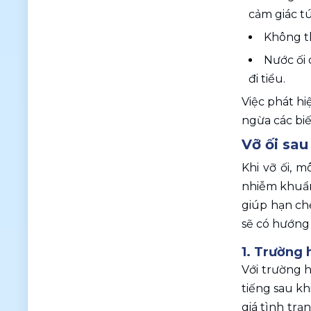
cảm giác t
Không th
Nước ối 
đi tiểu. 
Việc phát hi
ngừa các biế
Vỡ ối sau
Khi vỡ ối, 
nhiễm khuẩn,
giúp hạn ch
sẽ có hướng 
1. Trường 
Với trường h
tiếng sau kh
giá tình trạ