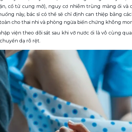
n, cổ tử cung mở), nguy cơ nhiễm trùng màng ối và cá
uống này, bác sĩ có thể sẽ chỉ định can thiệp bằng cá
toàn cho thai nhi và phòng ngừa biến chứng không mo
nhập viện theo dõi sát sau khi vỡ nước ối là vô cùng qu
chuyển dạ rõ rệt. 