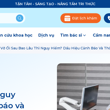
TẬN TÂM - SÁNG TẠO - NÂNG TẦM TRI THỨC
Đặt lịch khám
n cứu khoa học
Dịch vụ
Tìm bác sĩ
Cẩm nan
Vỡ Ối Sau Bao Lâu Thì Nguy Hiểm? Dấu Hiệu Cảnh Báo Và Th
nguy
báo và