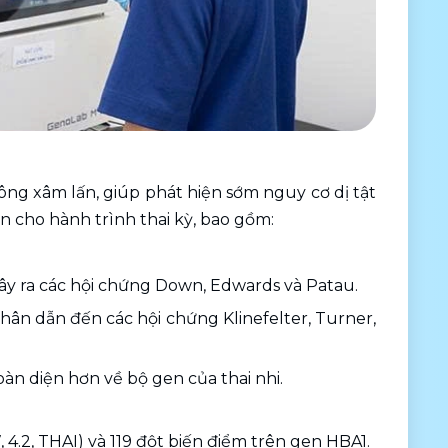
ông xâm lấn, giúp phát hiện sớm nguy cơ dị tật 
n cho hành trình thai kỳ, bao gồm:
 gây ra các hội chứng Down, Edwards và Patau.
nhân dẫn đến các hội chứng Klinefelter, Turner, 
toàn diện hơn về bộ gen của thai nhi.
 4.2, THAI) và 119 đột biến điểm trên gen HBA1.