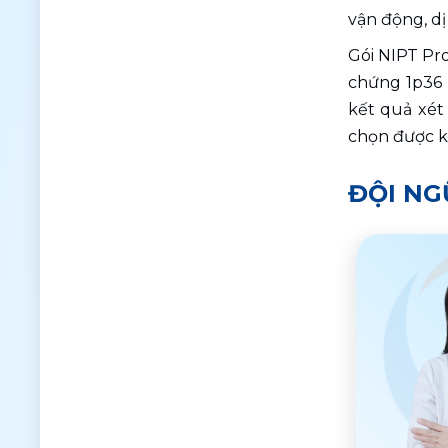
vận động, dị
Gói NIPT Pro
chứng 1p36 d
kết quả xét 
chọn được k
ĐỘI NG