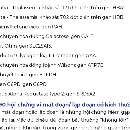
bị đạt chuẩn, ứng dụng công 
ha - Thalassemia: khảo sát 171 đột biến trên gen HBA2.
ải trình tự thế hệ mới hiện đại, 
a - Thalassemia: khảo sát 702 đột biến trên gen HBB.
nh 
xét nghiệm NIPT
 được thực 
enylketone niệu: gen PAH.
ép kín, bảo mật tuyệt đối. Đội 
uyên gia Sản khoa và Di truyền 
n chuyển hóa đường Galactose: gen GALT.
inh nghiệm luôn sẵn sàng trực 
t Citrin: gen SLC25A13.
 vấn cả trước và sau khi thực hiện 
 dự trữ Glycogen loại II (Pompe): gen GAA.
iệm, cung cấp các thông tin cần 
n chuyển hóa đồng (bệnh Wilson): gen ATP7B.
giải đáp các thắc mắc giúp thai 
 huyết loại II: gen ETFDH.
a chọn được kế hoạch theo dõi 
 phù hợp nhất cho mình.
en G6PD: gen G6PD.
ụt 5 Alpha Reductase type 2: gen SRD5A2.
90 hội chứng vi mất đoạn/ lặp đoạn có kích thư
i mất đoạn hoặc lặp đoạn là những hội chứng hiếm gặp, 
 lặp lại. Mặc dù chiều dài đoạn bất thường “không lớn”
hể, nhưng khi nằm trong vùng gen chức năng quan trọng,