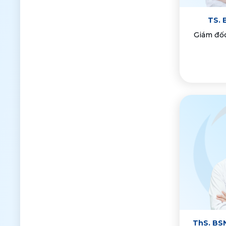
TS. 
Giám đốc
ThS. BS