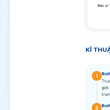
Bác sĩ
KĨ THU
Bướ
1
Trướ
giới
trạn
Bướ
2