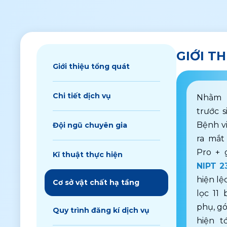
GIỚI T
Giới thiệu tổng quát
Chi tiết dịch vụ
Nhằm m
trước 
Bệnh vi
Đội ngũ chuyên gia
ra mắt
Pro + 
Kĩ thuật thực hiện
NIPT 2
hiện lệ
Cơ sở vật chất hạ tầng
lọc 11 
phụ, gó
Quy trình đăng kí dịch vụ
hiện t