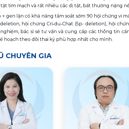
 tật tim mạch và rất nhiều các dị tật, bất thường nặng n
 + gen lặn có khả năng tầm soát sớm 90 hội chứng vi mấ
eletion, hội chứng Cri‑du‑Chat (5p- deletion), hội chứ
nghiệm, bác sĩ sẽ tư vấn và cung cấp các thông tin cần 
ế hoạch theo dõi thai kỳ phù hợp nhất cho mình.
Ũ CHUYÊN GIA