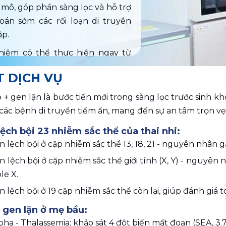
 mô, góp phần sàng lọc và hỗ trợ 
oán sớm các rối loạn di truyền 
ặp.
hiệm có thể thực hiện ngay từ 
ai thứ 9 của thai kỳ. Với công 
T DỊCH VỤ
iên tiến và quy trình chuẩn CE-
IPT Pro + gen lặn mang đến kết 
 + gen lặn là bước tiến mới trong sàng lọc trước sinh kh
nh xác, an toàn và nhanh chóng, 
các bệnh di truyền tiềm ẩn, mang đến sự an tâm trọn vẹ
ẹ bầu yên tâm hơn trong hành 
lệch bội 23 nhiễm sắc thể của thai nhi:
ai kỳ.
n lệch bội ở cặp nhiễm sắc thể 13, 18, 21 - nguyên nhân
p với tất cả thai phụ muốn chủ 
n lệch bội ở cặp nhiễm sắc thể giới tính (X, Y) - nguyên 
ng lọc trước sinh một cách tối 
le X.
 nghiệm NIPT Pro + gen lặn rất 
n lệch bội ở 19 cặp nhiễm sắc thể còn lại, giúp đánh giá 
n, không xâm lấn và không ảnh 
đến thai nhi. Tại PhenikaaMec, 
1 gen lặn ở mẹ bầu:
ng phòng xét nghiệm và trang 
ha - Thalassemia: khảo sát 4 đột biến mất đoạn (SEA, 3.7,