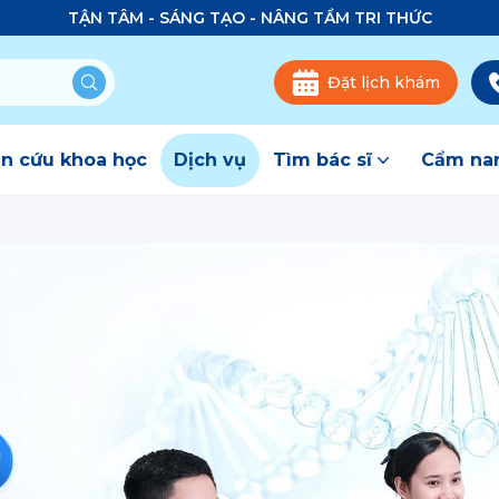
TẬN TÂM - SÁNG TẠO - NÂNG TẦM TRI THỨC
Đặt lịch khám
n cứu khoa học
Dịch vụ
Tìm bác sĩ
Cẩm nan