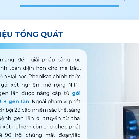
HIỆU TỔNG QUÁT
ang đến giải pháp sàng lọc 
sinh toàn diện hơn cho mẹ bầu, 
ện Đại học Phenikaa chính thức 
 gói xét nghiệm mở rộng NIPT 
gen lặn được nâng cấp từ 
gói 
3 + gen lặn
. Ngoài phạm vi phát 
ch bội 23 cặp nhiễm sắc thể, sàng 
bệnh gen lặn di truyền từ thai 
i xét nghiệm còn cho phép phát 
ới 90 hội chứng mất đoạn/lặp 