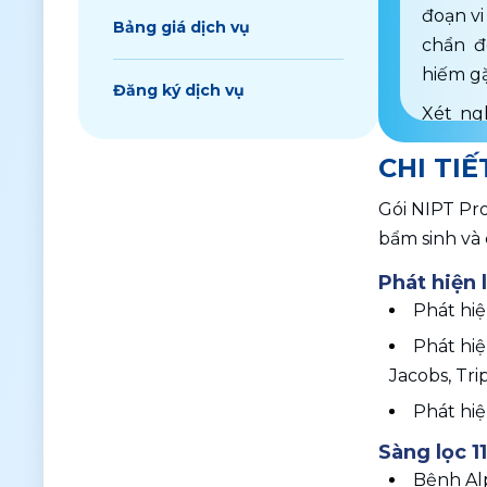
đoạn vi
Bảng giá dịch vụ
chẩn đ
hiếm g
Đăng ký dịch vụ
Xét ng
tuần th
CHI TIẾ
nghệ t
IVD, N
Gói NIPT Pro
quả chí
bẩm sinh và 
giúp m
Phát hiện 
trình th
Phát hiệ
Phù hợ
Phát hiệ
động sà
Jacobs, Trip
đa, xét
Phát hiệ
an toà
hưởng 
Sàng lọc 1
hệ thố
Bệnh Alp