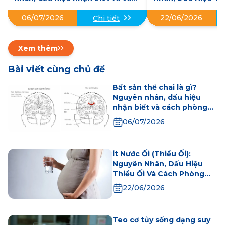
phòng ngừa
Phòng 
06/07/2026
22/06/2026
Chi tiết
Xem thêm
Bài viết cùng chủ đề
Bất sản thể chai là gì?
Nguyên nhân, dấu hiệu
nhận biết và cách phòng
ngừa
06/07/2026
Ít Nước Ối (Thiểu Ối):
Nguyên Nhân, Dấu Hiệu
Thiểu Ối Và Cách Phòng
Ngừa
22/06/2026
Teo cơ tủy sống dạng suy