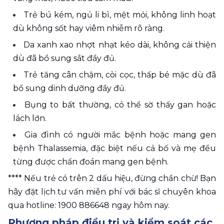
Trẻ bú kém, ngủ li bì, mệt mỏi, không linh hoạt 
dù không sốt hay viêm nhiễm rõ ràng. 
Da xanh xao nhợt nhạt kéo dài, không cải thiện 
dù đã bổ sung sắt đầy đủ. 
Trẻ tăng cân chậm, còi cọc, thấp bé mặc dù đã 
bổ sung dinh dưỡng đầy đủ. 
Bụng to bất thường, có thể sờ thấy gan hoặc 
lách lớn. 
Gia đình có người mắc bệnh hoặc mang gen 
bệnh Thalassemia, đặc biệt nếu cả bố và mẹ đều 
từng được chẩn đoán mang gen bệnh. 
**** Nếu trẻ có trên 2 dấu hiệu, đừng chần chừ! Bạn 
hãy đặt lịch tư vấn miễn phí với bác sĩ chuyên khoa 
qua hotline: 1900 886648 ngay hôm nay. 
Phương pháp điều trị và kiểm soát các 