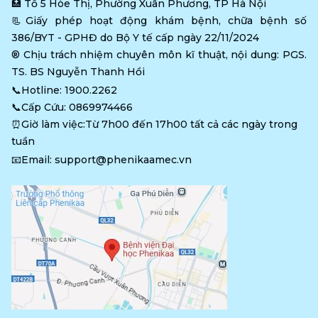
🏥 
Tổ 5 Hòe Thị, Phường Xuân Phương, TP Hà Nội
📃Giấy phép hoạt động khám bệnh, chữa bệnh số 
386/BYT - GPHĐ do Bộ Y tế cấp ngày 22/11/2024
®️ Chịu trách nhiệm chuyên môn kĩ thuật, nội dung: PGS. 
TS. BS Nguyễn Thanh Hồi
📞Hotline: 
1900.2262
📞Cấp Cứu: 
0869974466
⏰Giờ làm việc:Từ 7h00 đến 17h00 tất cả các ngày trong 
tuần
📧Email: 
support@phenikaamec.vn