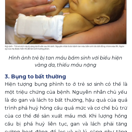
Hình ảnh trẻ bị tan máu bẩm sinh với biểu hiện 
vàng da, thiếu máu nặng 
3. Bụng to bất thường
Hiện tượng bụng phình to ở trẻ sơ sinh có thể là 
một triệu chứng của bệnh. Nguyên nhân chủ yếu 
là do gan và lách to bất thường, hậu quả của quá 
trình phá huỷ hồng cầu quá mức và cơ chế bù trừ 
của cơ thể để sản xuất máu mới. Khi lượng hồng 
cầu bị phá huỷ liên tục, gan và lách phải tăng 
cường hoạt động để lọc và xử lý, cũng như tăng 