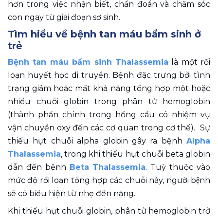
hơn trong việc nhận biết, chẩn đoán và chăm sóc 
con ngay từ giai đoạn sơ sinh. 
Tìm hiểu về bệnh tan máu bẩm sinh ở 
trẻ
Bệnh tan máu bẩm sinh Thalassemia
 là một rối 
loạn huyết học di truyền. Bệnh đặc trưng bởi tình 
trạng giảm hoặc mất khả năng tổng hợp một hoặc 
nhiều chuỗi globin trong phân tử hemoglobin 
(thành phần chính trong hồng cầu có nhiệm vụ 
vận chuyển oxy đến các cơ quan trong cơ thể).  Sự 
thiếu hụt chuỗi alpha globin gây ra bệnh 
Alpha 
Thalassemia
, trong khi thiếu hụt chuỗi beta globin 
dẫn đến bệnh 
Beta Thalassemia
. Tuỳ thuộc vào 
mức độ rối loạn tổng hợp các chuỗi này, người bệnh 
sẽ có biểu hiện từ nhẹ đến nặng. 
Khi thiếu hụt chuỗi globin, phân tử hemoglobin trở 