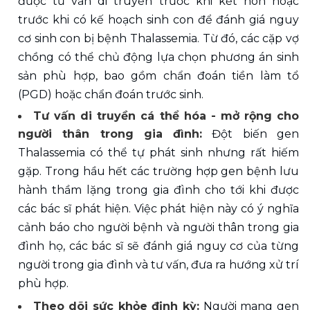
được tư vấn di truyền trước khi kết hôn hoặc 
trước khi có kế hoạch sinh con để đánh giá nguy 
cơ sinh con bị bệnh Thalassemia. Từ đó, các cặp vợ 
chồng có thể chủ động lựa chọn phương án sinh 
sản phù hợp, bao gồm chẩn đoán tiền làm tổ 
(PGD) hoặc chẩn đoán trước sinh. 
Tư vấn di truyền cá thể hóa - mở rộng cho 
người thân trong gia đình:
 Đột biến gen 
Thalassemia có thể tự phát sinh nhưng rất hiếm 
gặp. Trong hầu hết các trường hợp gen bệnh lưu 
hành thầm lặng trong gia đình cho tới khi được 
các bác sĩ phát hiện. Việc phát hiện này có ý nghĩa 
cảnh báo cho người bệnh và người thân trong gia 
đình họ, các bác sĩ sẽ đánh giá nguy cơ của từng 
người trong gia đình và tư vấn, đưa ra hướng xử trí 
phù hợp.
Theo dõi sức khỏe định kỳ:
 Người mang gen 