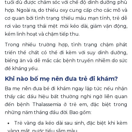
tuổi dù được chăm sóc với chế độ dinh dưỡng phù 
hợp. Ngoài ra, do thiếu oxy cung cấp cho các mô và 
cơ quan bởi tình trạng thiếu máu mạn tính, trẻ dễ 
rơi vào trạng thái mệt mỏi kéo dài, giảm vận động, 
kém linh hoạt và chậm tiếp thu. 
Trong nhiều trường hợp, tình trạng chậm phát 
triển thể chất có thể đi kèm với suy dinh dưỡng, 
biếng ăn và dễ mắc các bệnh truyền nhiễm do sức 
đề kháng yếu. 
Khi nào bố mẹ nên đưa trẻ đi khám?
Ba mẹ nên đưa bé đi khám ngay lập tức nếu nhận 
thấy các dấu hiệu bất thường nghi ngờ liên quan 
đến bệnh Thalassemia ở trẻ em, đặc biệt trong 
những năm tháng đầu đời. Bao gồm: 
Trẻ vàng da kéo dài sau sinh, đặc biệt khi kèm 
vàng mắt, nước tiểu sẫm màu. 