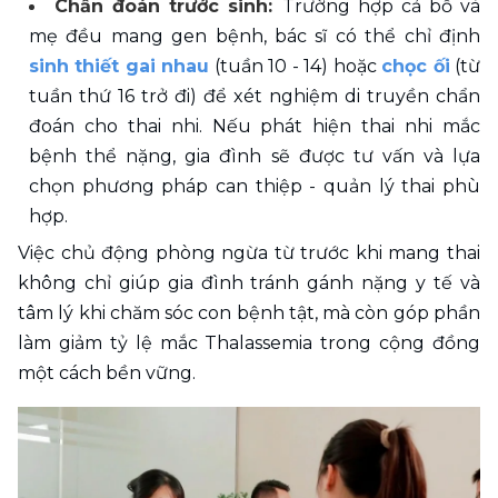
Chẩn đoán trước sinh: 
Trường hợp cả bố và 
mẹ đều mang gen bệnh, bác sĩ có thể chỉ định 
sinh thiết gai nhau
 (tuần 10 - 14) hoặc 
chọc ối
 (từ 
tuần thứ 16 trở đi) để xét nghiệm di truyền chẩn 
đoán cho thai nhi. Nếu phát hiện thai nhi mắc 
bệnh thể nặng, gia đình sẽ được tư vấn và lựa 
chọn phương pháp can thiệp - quản lý thai phù 
hợp. 
Việc chủ động phòng ngừa từ trước khi mang thai 
không chỉ giúp gia đình tránh gánh nặng y tế và 
tâm lý khi chăm sóc con bệnh tật, mà còn góp phần 
làm giảm tỷ lệ mắc Thalassemia trong cộng đồng 
một cách bền vững.