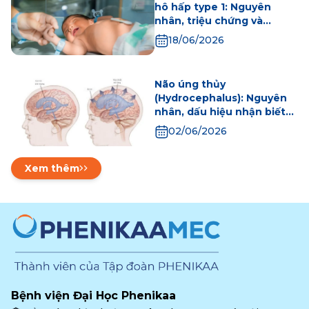
hô hấp type 1: Nguyên
nhân, triệu chứng và
hướng điều trị
18/06/2026
Não úng thủy
(Hydrocephalus): Nguyên
nhân, dấu hiệu nhận biết
và các phương pháp điều
02/06/2026
trị an toàn hiện nay
Xem thêm
Bệnh viện Đại Học Phenikaa