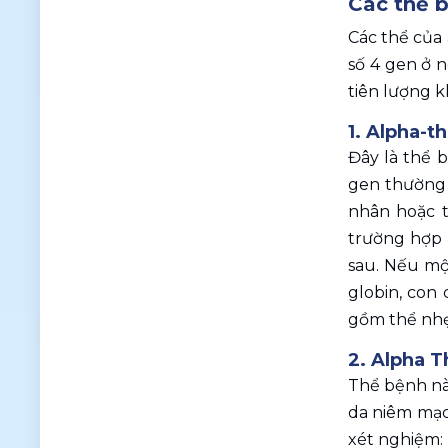
Các thể 
Các thể của 
số 4 gen ở 
tiên lượng k
1. Alpha-th
Đây là thể 
gen thường 
nhân hoặc t
trường hợp 
sau. Nếu mộ
globin, con 
gồm thể nhẹ 
2. Alpha T
Thể bệnh nà
da niêm mạc
xét nghiệm: