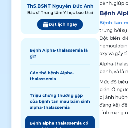
bệnh, giúp c
ThS.
BSNT Nguyễn Đức Anh
Bệnh Alph
Bác sĩ Trung tâm Y học bào thai
Bệnh tan 
Đặt lịch ngay
trưng bởi sự
Đột biến đi
hemoglobin 
Bệnh Alpha-thalassemia là
oxy và gây t
gì?
Alpha-thala
bệnh, và là 
Các thể bệnh Alpha-
thalassemia
Mức độ biểu 
biến. Ở ngườ
Triệu chứng thường gặp
bị ảnh hưởn
của bệnh tan máu bẩm sinh
đáng kể) đế
alpha-thalassemia
tính mạng n
Bệnh alpha thalassemia có