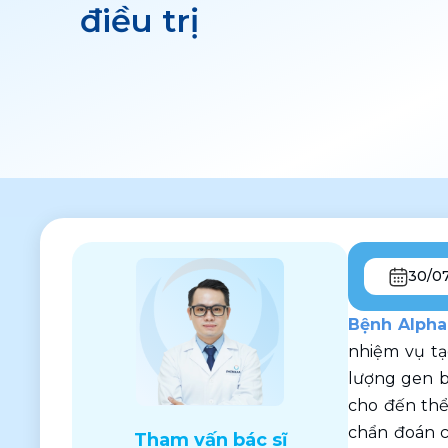
điều trị
30/0
Bệnh Alpha
nhiệm vụ tạ
lượng gen b
cho đến thể
chẩn đoán c
Tham vấn bác sĩ