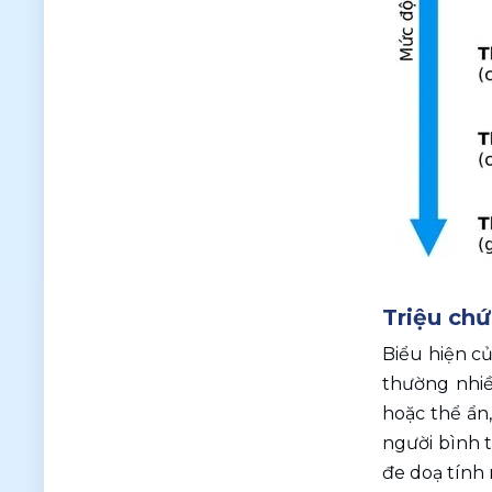
Triệu ch
Biểu hiện củ
thường nhiề
hoặc thể ẩn
người bình t
đe doạ tính 