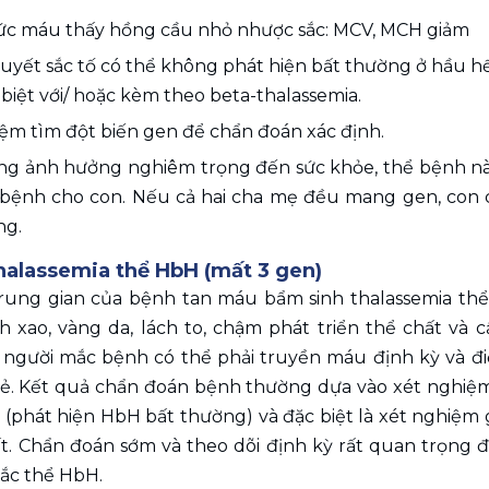
ức máu thấy hồng cầu nhỏ nhược sắc: MCV, MCH giảm
huyết sắc tố có thể không phát hiện bất thường ở hầu hế
biệt với/ hoặc kèm theo beta-thalassemia.
ệm tìm đột biến gen để chẩn đoán xác định. 
g ảnh hưởng nghiêm trọng đến sức khỏe, thể bệnh này c
bệnh cho con. Nếu cả hai cha mẹ đều mang gen, con c
ng. 
halassemia thể HbH (mất 3 gen)
trung gian của bệnh tan máu bẩm sinh thalassemia th
nh xao, vàng da, lách to, chậm phát triển thể chất và 
 người mắc bệnh có thể phải truyền máu định kỳ và điề
ẻ. Kết quả chẩn đoán bệnh thường dựa vào xét nghiệm
 (phát hiện HbH bất thường) và đặc biệt là xét nghiệm
t. Chẩn đoán sớm và theo dõi định kỳ rất quan trọng đ
ắc thể HbH.