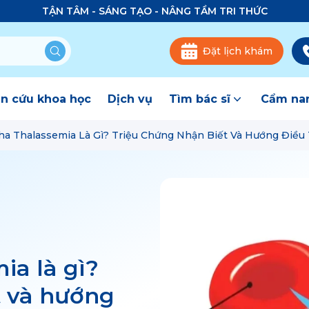
TẬN TÂM - SÁNG TẠO - NÂNG TẦM TRI THỨC
Đặt lịch khám
n cứu khoa học
Dịch vụ
Tìm bác sĩ
Cẩm nan
a Thalassemia Là Gì? Triệu Chứng Nhận Biết Và Hướng Điều 
ia là gì?
t và hướng