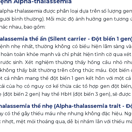
bệnh Alpha-thalassemia
alpha-thalassemia được phân loại dựa trên số lượng gen 
người bình thường). Mỗi mức độ ảnh hưởng gen tương ứn
hác nhau, bao gồm: 
alassemia thể ẩn (Silent carrier - Đột biến 1 gen
bệnh nhẹ nhất, thường không có biểu hiện lâm sàng v
hoàn toàn khỏe mạnh và chỉ phát hiện tình cờ qua xét 
rước sinh. Xét nghiệm thường thấy hồng cầu nhỏ như
không thấy bất thường trên công thức máu. Đột biến ở
t cá nhân mang thể đột biến 1 gen kết hôn với một cá
cái của họ có nguy cơ kế thừa các tổ hợp gen đột biến
(đột biến 2 gen) hay thể HbH (đột biến 3 gen), sẽ được 
halassemia thể nhẹ (Alpha-thalassemia trait - Đ
y có thể gây thiếu máu nhẹ nhưng không đặc hiệu. Ngườ
 nhợt, mệt mỏi thoáng qua, dễ bị nhầm lẫn với thiếu má