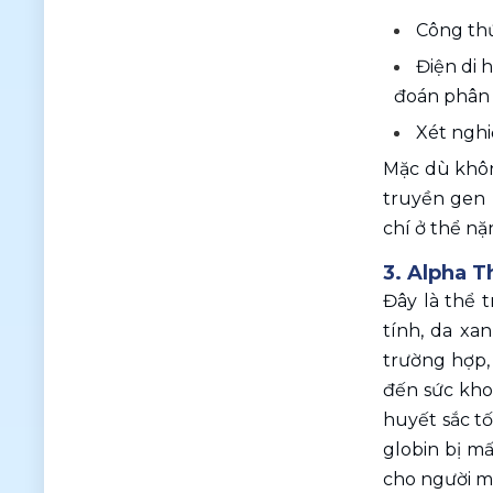
Công th
Điện di 
đoán phân 
Xét nghi
Mặc dù khôn
truyền gen 
chí ở thể nặ
3. Alpha T
Đây là thể 
tính, da xa
trường hợp,
đến sức kho
huyết sắc tố
globin bị mấ
cho người m