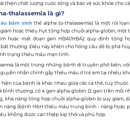
ải thiện chất lượng cuộc sống và bảo vệ sức khỏe cho cả 
a-thalassemia là gì?
máu bẩm sinh
 thể alpha (ɑ-thalassemia) là một rối loạ
 giảm hoặc thiếu hụt tổng hợp chuỗi alpha-globin, một 
ểm hoặc mất đoạn gen HBA1/HBA2 quy định tổng hợp 
bất thường. Điều này khiến cho hồng cầu dễ bị phá hủy
ình trạng thiếu máu mạn tính.
ssemia là một trong những bệnh di truyền phổ biến, với
nguyên nhân chính gây thiếu máu ở trẻ em tại nhiều kh
hiện của bệnh là khác nhau giữa các cá thể, tuỳ thuộc 
i bình thường, có 4 gen alpha-globin (2 gen trên mỗi nh
g, khả năng tổng hợp chuỗi alpha-globin bị suy giảm, 
n nặng (bệnh HbH thiếu máu trung bình - nặng hoặc phù
ếu không được can thiệp kịp thời và phù hợp. 