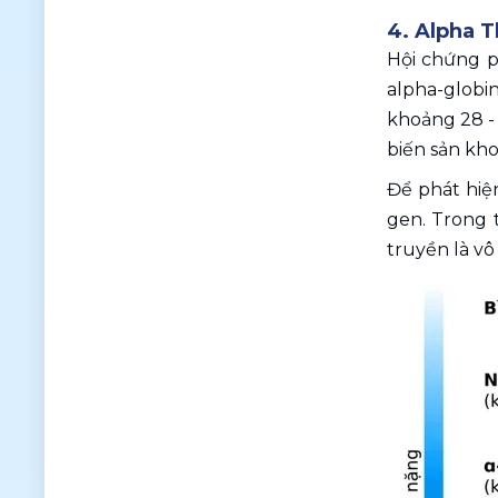
4. Alpha T
Hội chứng p
alpha-globin
khoảng 28 - 
biến sản kho
Để phát hiện
gen. Trong 
truyền là vô 