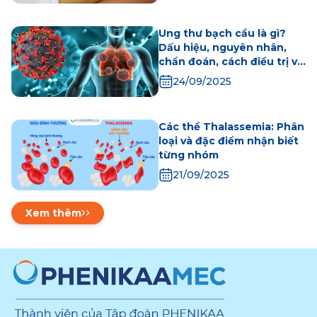
Ung thư bạch cầu là gì?
Dấu hiệu, nguyên nhân,
chẩn đoán, cách điều trị và
phòng bệnh
24/09/2025
Các thể Thalassemia: Phân
loại và đặc điểm nhận biết
từng nhóm
21/09/2025
Xem thêm