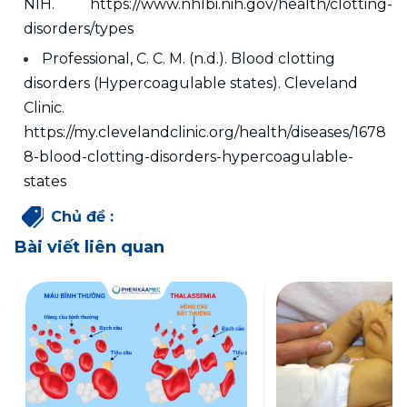
NIH. https://www.nhlbi.nih.gov/health/clotting-
disorders/types
Professional, C. C. M. (n.d.). Blood clotting 
disorders (Hypercoagulable states). Cleveland 
Clinic. 
https://my.clevelandclinic.org/health/diseases/1678
8-blood-clotting-disorders-hypercoagulable-
states 
Chủ đề
:
Bài viết liên quan