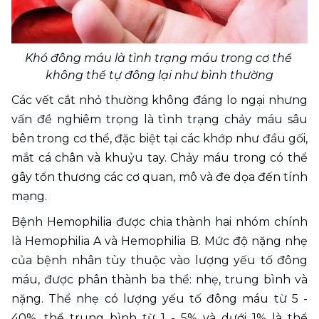
Khó đông máu là tình trạng máu trong cơ thể 
không thể tự đông lại như bình thường
Các vết cắt nhỏ thường không đáng lo ngại nhưng 
vấn đề nghiêm trọng là tình trạng chảy máu sâu 
bên trong cơ thể, đặc biệt tại các khớp như đầu gối, 
mắt cá chân và khuỷu tay. Chảy máu trong có thể 
gây tổn thương các cơ quan, mô và đe dọa đến tính 
mạng. 
Bệnh Hemophilia được chia thành hai nhóm chính 
là Hemophilia A và Hemophilia B. Mức độ nặng nhẹ 
của bệnh nhân tùy thuộc vào lượng yếu tố đông 
máu, được phân thành ba thể: nhẹ, trung bình và 
nặng. Thể nhẹ có lượng yếu tố đông máu từ 5 - 
40%, thể trung bình từ 1 - 5% và dưới 1% là thể 