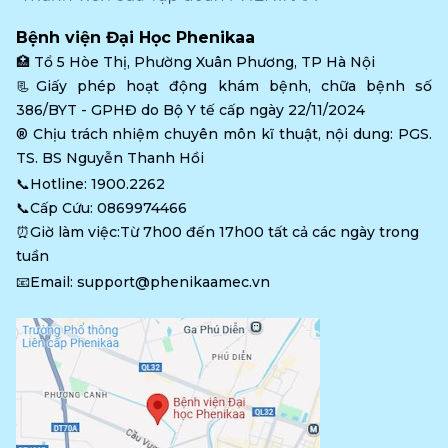
Bệnh viện Đại Học Phenikaa
🏥 
Tổ 5 Hòe Thị, Phường Xuân Phương, TP Hà Nội
📃Giấy phép hoạt động khám bệnh, chữa bệnh số 
386/BYT - GPHĐ do Bộ Y tế cấp ngày 22/11/2024
®️ Chịu trách nhiệm chuyên môn kĩ thuật, nội dung: PGS. 
TS. BS Nguyễn Thanh Hồi
📞Hotline: 
1900.2262
📞Cấp Cứu: 
0869974466
⏰Giờ làm việc:Từ 7h00 đến 17h00 tất cả các ngày trong 
tuần
📧Email: 
support@phenikaamec.vn