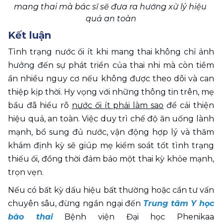
mang thai mà bác sĩ sẽ đưa ra hướng xử lý hiệu 
quả an toàn
Kết luận
Tình trạng nước ối ít khi mang thai không chỉ ảnh 
hưởng đến sự phát triển của thai nhi mà còn tiềm 
ẩn nhiều nguy cơ nếu không được theo dõi và can 
thiệp kịp thời. Hy vọng với những thông tin trên, mẹ 
bầu đã hiểu rõ 
nước ối ít phải làm sao
 để cải thiện 
hiệu quả, an toàn. Việc duy trì chế độ ăn uống lành 
mạnh, bổ sung đủ nước, vận động hợp lý và thăm 
khám định kỳ sẽ giúp mẹ kiểm soát tốt tình trạng 
thiếu ối, đồng thời đảm bảo một thai kỳ khỏe mạnh, 
trọn vẹn.
Nếu có bất kỳ dấu hiệu bất thường hoặc cần tư vấn 
chuyên sâu, đừng ngần ngại đến 
Trung tâm Y học 
bào thai
 Bệnh viện Đại học Phenikaa 