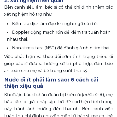
2. Xét nghiệm liên quan
Bên cạnh siêu âm, bác sĩ có thể chỉ định thêm các 
xét nghiệm hỗ trợ như:
Kiểm tra dịch âm đạo khi nghi ngờ có rỉ ối.
Doppler động mạch rốn để kiểm tra tuần hoàn 
nhau thai.
Non-stress test (NST) để đánh giá nhịp tim thai.
Việc phát hiện và theo dõi sớm tình trạng thiểu ối 
giúp bác sĩ đưa ra hướng xử trí phù hợp, đảm bảo 
an toàn cho mẹ và bé trong suốt thai kỳ.
Nước ối ít phải làm sao: 6 cách cải 
thiện xiệu quả
Khi được bác sĩ chẩn đoán bị thiểu ối (
nước ối ít
), mẹ 
bầu cần có giải pháp kịp thời để cải thiện tình trạng 
này, tránh ảnh hưởng đến thai nhi. Bên cạnh việc 
tuân thủ chỉ định chuyên môn từ bác sĩ, mẹ có thể 