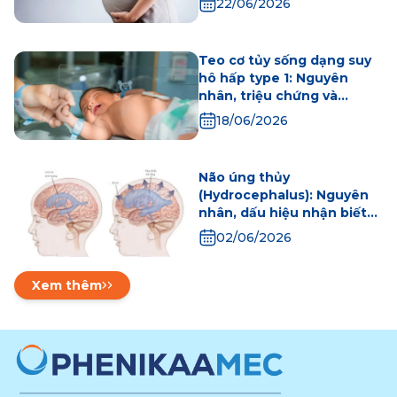
22/06/2026
Teo cơ tủy sống dạng suy
hô hấp type 1: Nguyên
nhân, triệu chứng và
hướng điều trị
18/06/2026
Não úng thủy
(Hydrocephalus): Nguyên
nhân, dấu hiệu nhận biết
và các phương pháp điều
02/06/2026
trị an toàn hiện nay
Xem thêm