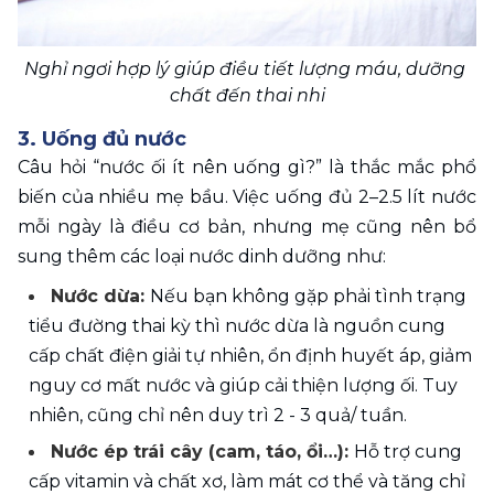
Nghỉ ngơi hợp lý giúp điều tiết lượng máu, dưỡng 
chất đến thai nhi
3. Uống đủ nước
Câu hỏi “nước ối ít nên uống gì?” là thắc mắc phổ 
biến của nhiều mẹ bầu. Việc uống đủ 2–2.5 lít nước 
mỗi ngày là điều cơ bản, nhưng mẹ cũng nên bổ 
sung thêm các loại nước dinh dưỡng như:
Nước dừa: 
Nếu bạn không gặp phải tình trạng 
tiểu đường thai kỳ thì nước dừa là nguồn cung 
cấp chất điện giải tự nhiên, ổn định huyết áp, giảm 
nguy cơ mất nước và giúp cải thiện lượng ối. Tuy 
nhiên, cũng chỉ nên duy trì 2 - 3 quả/ tuần. 
Nước ép trái cây (cam, táo, ổi…): 
Hỗ trợ cung 
cấp vitamin và chất xơ, làm mát cơ thể và tăng chỉ 