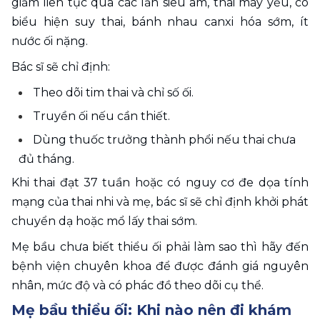
giảm liên tục qua các lần siêu âm, thai máy yếu, có 
biểu hiện suy thai, bánh nhau canxi hóa sớm, ít 
nước ối nặng.
Bác sĩ sẽ chỉ định:
Theo dõi tim thai và chỉ số ối.
Truyền ối nếu cần thiết.
Dùng thuốc trưởng thành phổi nếu thai chưa 
đủ tháng.
Khi thai đạt 37 tuần hoặc có nguy cơ đe dọa tính 
mạng của thai nhi và mẹ, bác sĩ sẽ chỉ định khởi phát 
chuyển dạ hoặc mổ lấy thai sớm.
Mẹ bầu chưa biết thiểu ối phải làm sao thì hãy đến 
bệnh viện chuyên khoa để được đánh giá nguyên 
nhân, mức độ và có phác đồ theo dõi cụ thể.
Mẹ bầu thiểu ối: Khi nào nên đi khám 