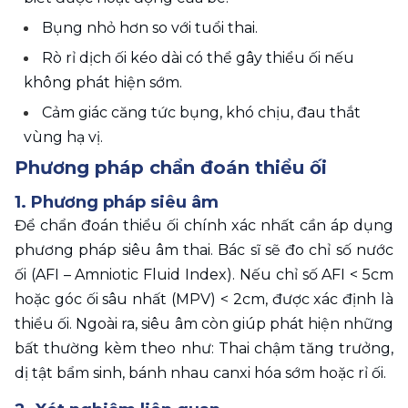
Bụng nhỏ hơn so với tuổi thai.
Rò rỉ dịch ối kéo dài có thể gây thiểu ối nếu 
không phát hiện sớm.
Cảm giác căng tức bụng, khó chịu, đau thắt 
vùng hạ vị. 
Phương pháp chẩn đoán thiểu ối 
1. Phương pháp siêu âm
Để chẩn đoán thiểu ối chính xác nhất cần áp dụng 
phương pháp siêu âm thai. Bác sĩ sẽ đo chỉ số nước 
ối (AFI – Amniotic Fluid Index). Nếu chỉ số AFI < 5cm 
hoặc góc ối sâu nhất (MPV) < 2cm, được xác định là 
thiểu ối. Ngoài ra, siêu âm còn giúp phát hiện những 
bất thường kèm theo như: Thai chậm tăng trưởng, 
dị tật bẩm sinh, bánh nhau canxi hóa sớm hoặc rỉ ối.