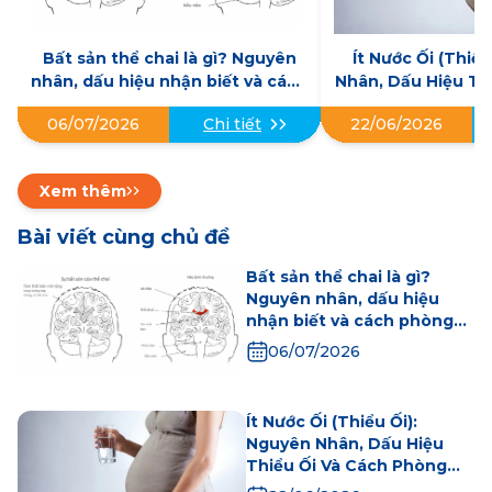
Bất sản thể chai là gì? Nguyên
Ít Nước Ối (Thiể
nhân, dấu hiệu nhận biết và cách
Nhân, Dấu Hiệu Th
phòng ngừa
Phòng 
06/07/2026
22/06/2026
Chi tiết
Xem thêm
Bài viết cùng chủ đề
Bất sản thể chai là gì?
Nguyên nhân, dấu hiệu
nhận biết và cách phòng
ngừa
06/07/2026
Ít Nước Ối (Thiểu Ối):
Nguyên Nhân, Dấu Hiệu
Thiểu Ối Và Cách Phòng
Ngừa