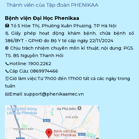
Bệnh viện Đại Học Phenikaa
🏥 
Tổ 5 Hòe Thị, Phường Xuân Phương, TP Hà Nội
📃Giấy phép hoạt động khám bệnh, chữa bệnh số 
386/BYT - GPHĐ do Bộ Y tế cấp ngày 22/11/2024
®️ Chịu trách nhiệm chuyên môn kĩ thuật, nội dung: PGS. 
TS. BS Nguyễn Thanh Hồi
📞Hotline: 
1900.2262
📞Cấp Cứu: 
0869974466
⏰Giờ làm việc:Từ 7h00 đến 17h00 tất cả các ngày trong 
tuần
📧Email: 
support@phenikaamec.vn