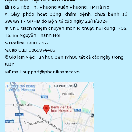
🏥 
Tổ 5 Hòe Thị, Phường Xuân Phương, TP Hà Nội
📃Giấy phép hoạt động khám bệnh, chữa bệnh số 
386/BYT - GPHĐ do Bộ Y tế cấp ngày 22/11/2024
®️ Chịu trách nhiệm chuyên môn kĩ thuật, nội dung: PGS. 
TS. BS Nguyễn Thanh Hồi
📞Hotline: 
1900.2262
📞Cấp Cứu: 
0869974466
⏰Giờ làm việc:Từ 7h00 đến 17h00 tất cả các ngày trong 
tuần
📧Email: 
support@phenikaamec.vn