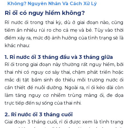
Không? Nguyên Nhân Và Cách Xử Lý
Rỉ ối có nguy hiểm không? 
Rỉ nước ối trong thai kỳ, dù ở giai đoạn nào, cũng 
tiềm ẩn nhiều rủi ro cho cả mẹ và bé. Tùy vào thời 
điểm xảy ra, mức độ ảnh hưởng của tình trạng sẽ là 
khác nhau:  
1. Rỉ nước ối 3 tháng đầu và 3 tháng giữa 
Rỉ ối trong giai đoạn này thường rất nguy hiểm, bởi 
thai nhi có nguy cơ sảy thai, chậm phát triển hoặc 
mắc dị tật bẩm sinh do thiếu môi trường nước ối 
cần thiết để nuôi dưỡng. Ngoài ra, rỉ ối kéo dài còn 
làm tăng nguy cơ nhiễm trùng màng ối, đe dọa 
trực tiếp đến sự sống của thai nhi.
2. Rỉ nước ối 3 tháng cuối 
Giai đoạn 3 tháng cuối, rỉ ối được xem là tình trạng 