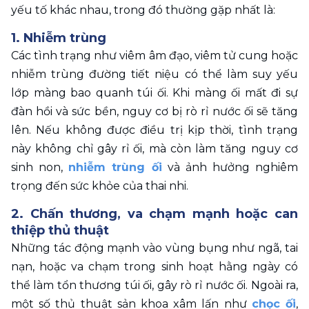
yếu tố khác nhau, trong đó thường gặp nhất là: 
1. Nhiễm trùng 
Các tình trạng như viêm âm đạo, viêm tử cung hoặc 
nhiễm trùng đường tiết niệu có thể làm suy yếu 
lớp màng bao quanh túi ối. Khi màng ối mất đi sự 
đàn hồi và sức bền, nguy cơ bị rò rỉ nước ối sẽ tăng 
lên. Nếu không được điều trị kịp thời, tình trạng 
này không chỉ gây rỉ ối, mà còn làm tăng nguy cơ 
sinh non, 
nhiễm trùng ối
 và ảnh hưởng nghiêm 
trọng đến sức khỏe của thai nhi.
2. Chấn thương, va chạm mạnh hoặc can 
thiệp thủ thuật 
Những tác động mạnh vào vùng bụng như ngã, tai 
nạn, hoặc va chạm trong sinh hoạt hằng ngày có 
thể làm tổn thương túi ối, gây rò rỉ nước ối. Ngoài ra, 
một số thủ thuật sản khoa xâm lấn như 
chọc ối
, 