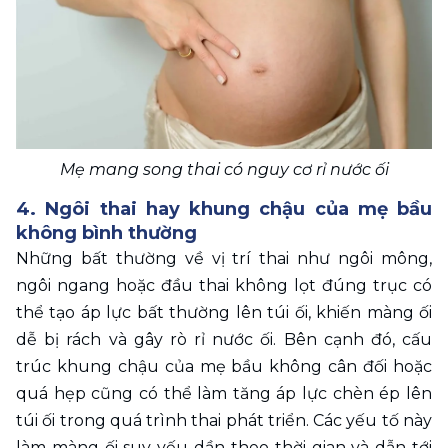
Mẹ mang song thai có nguy cơ rỉ nước ối
4. Ngôi thai hay khung chậu của mẹ bầu 
không bình thường 
Những bất thường về vị trí thai như ngôi mông, 
ngôi ngang hoặc đầu thai không lọt đúng trục có 
thể tạo áp lực bất thường lên túi ối, khiến màng ối 
dễ bị rách và gây rò rỉ nước ối. Bên cạnh đó, cấu 
trúc khung chậu của mẹ bầu không cân đối hoặc 
quá hẹp cũng có thể làm tăng áp lực chèn ép lên 
túi ối trong quá trình thai phát triển. Các yếu tố này 
làm màng ối suy yếu dần theo thời gian và dẫn tới 