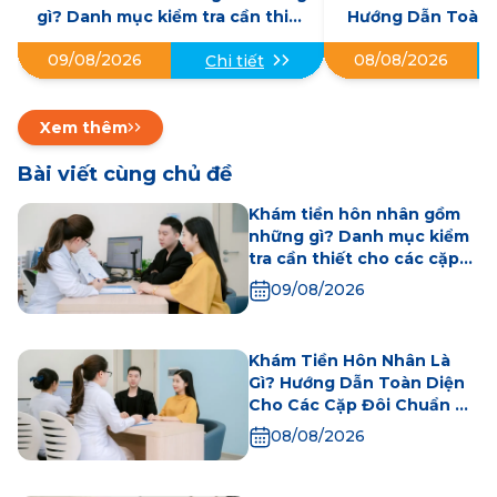
gì? Danh mục kiểm tra cần thiết
Hướng Dẫn Toàn 
cho các cặp đôi trước khi kết
Cặp Đôi Chuẩn 
09/08/2026
08/08/2026
Chi tiết
hôn
Xem thêm
Bài viết cùng chủ đề
Khám tiền hôn nhân gồm
những gì? Danh mục kiểm
tra cần thiết cho các cặp
đôi trước khi kết hôn
09/08/2026
Khám Tiền Hôn Nhân Là
Gì? Hướng Dẫn Toàn Diện
Cho Các Cặp Đôi Chuẩn Bị
Kết Hôn
08/08/2026