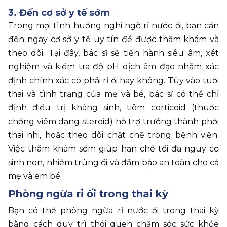
3. Đến cơ sở y tế sớm 
Trong mọi tình huống nghi ngờ rỉ nước ối, bạn cần 
đến ngay cơ sở y tế uy tín để được thăm khám và 
theo dõi. Tại đây, bác sĩ sẽ tiến hành siêu âm, xét 
nghiệm và kiểm tra độ pH dịch âm đạo nhằm xác 
định chính xác có phải rỉ ối hay không. Tùy vào tuổi 
thai và tình trạng của mẹ và bé, bác sĩ có thể chỉ 
định điều trị kháng sinh, tiêm corticoid (thuốc 
chống viêm dạng steroid) hỗ trợ trưởng thành phổi 
thai nhi, hoặc theo dõi chặt chẽ trong bệnh viện. 
Việc thăm khám sớm giúp hạn chế tối đa nguy cơ 
sinh non, nhiễm trùng ối và đảm bảo an toàn cho cả 
mẹ và em bé.
Phòng ngừa rỉ ối trong thai kỳ
Bạn có thể phòng ngừa rỉ nước ối trong thai kỳ 
bằng cách duy trì thói quen chăm sóc sức khỏe 