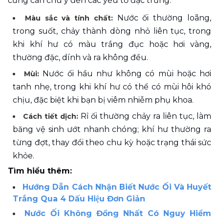
cũng cần chú ý đến các yếu tố đặc trưng: 
 Nước ối thường loãng, 
Màu sắc và tính chất:
trong suốt, chảy thành dòng nhỏ liên tục, trong 
khi khí hư có màu trắng đục hoặc hơi vàng, 
thường đặc, dính và ra không đều.
Nước ối hầu như không có mùi hoặc hơi 
Mùi: 
tanh nhẹ, trong khi khí hư có thể có mùi hôi khó 
chịu, đặc biệt khi bạn bị viêm nhiễm phụ khoa.
 Rỉ ối thường chảy ra liên tục, làm 
Cách tiết dịch:
băng vệ sinh ướt nhanh chóng; khí hư thường ra 
từng đợt, thay đổi theo chu kỳ hoặc trạng thái sức 
khỏe.
Tìm hiểu thêm:
Hướng Dẫn Cách Nhận Biết Nước Ối Và Huyết 
Trắng Qua 4 Dấu Hiệu Đơn Giản
Nước Ối Không Đồng Nhất Có Nguy Hiểm 