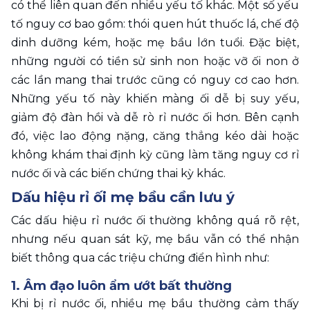
có thể liên quan đến nhiều yếu tố khác. Một số yếu 
tố nguy cơ bao gồm: thói quen hút thuốc lá, chế độ 
dinh dưỡng kém, hoặc mẹ bầu lớn tuổi. Đặc biệt, 
những người có tiền sử sinh non hoặc vỡ ối non ở 
các lần mang thai trước cũng có nguy cơ cao hơn. 
Những yếu tố này khiến màng ối dễ bị suy yếu, 
giảm độ đàn hồi và dễ rò rỉ nước ối hơn. Bên cạnh 
đó, việc lao động nặng, căng thẳng kéo dài hoặc 
không khám thai định kỳ cũng làm tăng nguy cơ rỉ 
nước ối và các biến chứng thai kỳ khác.
Dấu hiệu rỉ ối mẹ bầu cần lưu ý 
Các dấu hiệu rỉ nước ối thường không quá rõ rệt, 
nhưng nếu quan sát kỹ, mẹ bầu vẫn có thể nhận 
biết thông qua các triệu chứng điển hình như: 
1. Âm đạo luôn ẩm ướt bất thường 
Khi bị rỉ nước ối, nhiều mẹ bầu thường cảm thấy 