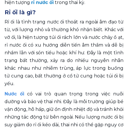
hiện tượng 
rỉ nước ối
 trong thai kỳ. 
Rỉ ối là gì? 
Rỉ ối là tình trạng nước ối thoát ra ngoài âm đạo từ 
từ, với lượng nhỏ và thường khó nhận biết. Khác với 
vỡ ối, là hiện tượng túi ối rách lớn và nước chảy ồ ạt, 
rỉ nước ối có xu hướng diễn tiến âm thầm và dễ bị 
nhầm lẫn với són tiểu hoặc khí hư. Đây là một tình 
trạng bất thường, xảy ra do nhiều nguyên nhân 
khác nhau như nhiễm trùng, áp lực trong buồng 
tử cung cao, bất thường ở cổ tử cung hoặc túi ối bị 
yếu. 
Nước ối
 có vai trò quan trọng trong việc nuôi 
dưỡng và bảo vệ thai nhi. Đây là môi trường giúp bé 
vận động, hô hấp, giữ ổn định nhiệt độ và tránh khỏi 
những tác động từ bên ngoài. Nếu lượng nước ối bị 
suy giảm do rỉ ối kéo dài, thai nhi có thể gặp nguy cơ 