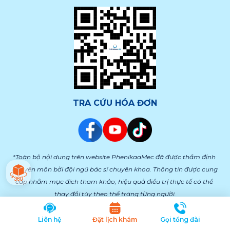
TRA CỨU HÓA ĐƠN
*Toàn bộ nội dung trên website PhenikaaMec đã được thẩm định 
chuyên môn bởi đội ngũ bác sĩ chuyên khoa. Thông tin được cung 
cấp nhằm mục đích tham khảo; hiệu quả điều trị thực tế có thể 
thay đổi tùy theo thể trạng từng người.
Bản quyền © 2024 thuộc về
Liên hệ
Đặt lịch khám
Gọi tổng đài
Bệnh viện Đại học Phenikaa