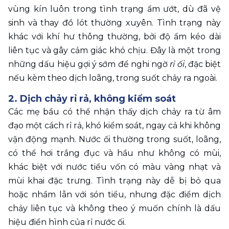
vùng kín luôn trong tình trạng ẩm ướt, dù đã vệ 
sinh và thay đồ lót thường xuyên. Tình trạng này 
khác với khí hư thông thường, bởi độ ẩm kéo dài 
liên tục và gây cảm giác khó chịu. Đây là một trong 
những dấu hiệu gợi ý sớm để nghi ngờ
 rỉ ối
, đặc biệt 
nếu kèm theo dịch loãng, trong suốt chảy ra ngoài. 
2. Dịch chảy rỉ rả, không kiểm soát 
Các mẹ bầu có thể nhận thấy dịch chảy ra từ âm 
đạo một cách rỉ rả, khó kiểm soát, ngay cả khi không 
vận động mạnh. Nước ối thường trong suốt, loãng, 
có thể hơi trắng đục và hầu như không có mùi, 
khác biệt với nước tiểu vốn có màu vàng nhạt và 
mùi khai đặc trưng. Tình trạng này dễ bị bỏ qua 
hoặc nhầm lẫn với són tiểu, nhưng đặc điểm dịch 
chảy liên tục và không theo ý muốn chính là dấu 
hiệu điển hình của rỉ nước ối.