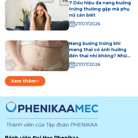
7 Dấu hiệu đa nang buồng
trứng thường gặp mà phụ
nữ cần biết
27/07/2026
Nang buồng trứng khi
mang thai có ảnh hưởng
đến thai nhi không? Những
điều mẹ bầu cần biết
27/07/2026
Xem thêm
Bệnh viện Đại Học Phenikaa