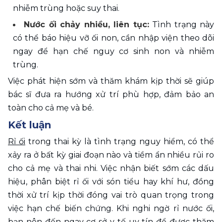
nhiễm trùng hoặc suy thai.
Nước ối chảy nhiều, liên tục:
 Tình trạng này 
có thể báo hiệu vỡ ối non, cần nhập viện theo dõi 
ngay để hạn chế nguy cơ sinh non và nhiễm 
trùng.
Việc phát hiện sớm và thăm khám kịp thời sẽ giúp 
bác sĩ đưa ra hướng xử trí phù hợp, đảm bảo an 
toàn cho cả mẹ và bé. 
Kết luận 
Rỉ ối
 trong thai kỳ là tình trạng nguy hiểm, có thể 
xảy ra ở bất kỳ giai đoạn nào và tiềm ẩn nhiều rủi ro 
cho cả mẹ và thai nhi. Việc nhận biết sớm các dấu 
hiệu, phân biệt rỉ ối với són tiểu hay khí hư, đồng 
thời xử trí kịp thời đóng vai trò quan trọng trong 
việc hạn chế biến chứng. Khi nghi ngờ rỉ nước ối, 
bạn nên đến ngay cơ sở y tế uy tín để được thăm 