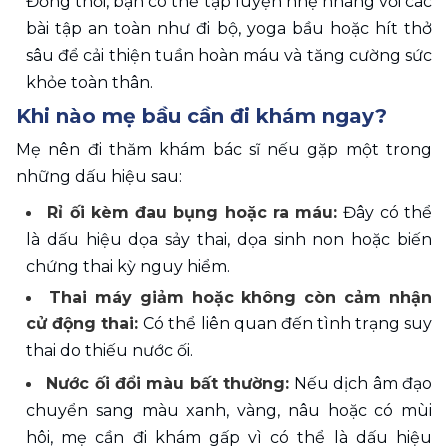
Đồng thời, bạn có thể tập luyện nhẹ nhàng với các 
bài tập an toàn như đi bộ, yoga bầu hoặc hít thở 
sâu để cải thiện tuần hoàn máu và tăng cường sức 
khỏe toàn thân.
Khi nào mẹ bầu cần đi khám ngay?
Mẹ nên đi thăm khám bác sĩ nếu gặp một trong 
những dấu hiệu sau: 
Rỉ ối kèm đau bụng hoặc ra máu: 
Đây có thể 
là dấu hiệu dọa sảy thai, dọa sinh non hoặc biến 
chứng thai kỳ nguy hiểm. 
Thai máy giảm hoặc không còn cảm nhận 
cử động thai: 
Có thể liên quan đến tình trạng suy 
thai do thiếu nước ối. 
Nước ối đổi màu bất thường: 
Nếu dịch âm đạo 
chuyển sang màu xanh, vàng, nâu hoặc có mùi 
hôi, mẹ cần đi khám gấp vì có thể là dấu hiệu 