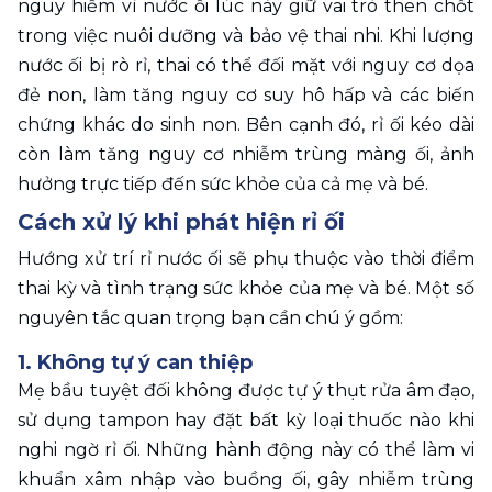
nguy hiểm vì nước ối lúc này giữ vai trò then chốt 
trong việc nuôi dưỡng và bảo vệ thai nhi. Khi lượng 
nước ối bị rò rỉ, thai có thể đối mặt với nguy cơ dọa 
đẻ non, làm tăng nguy cơ suy hô hấp và các biến 
chứng khác do sinh non. Bên cạnh đó, rỉ ối kéo dài 
còn làm tăng nguy cơ nhiễm trùng màng ối, ảnh 
hưởng trực tiếp đến sức khỏe của cả mẹ và bé.
Cách xử lý khi phát hiện rỉ ối
Hướng xử trí rỉ nước ối sẽ phụ thuộc vào thời điểm 
thai kỳ và tình trạng sức khỏe của mẹ và bé. Một số 
nguyên tắc quan trọng bạn cần chú ý gồm:
1. Không tự ý can thiệp
Mẹ bầu tuyệt đối không được tự ý thụt rửa âm đạo, 
sử dụng tampon hay đặt bất kỳ loại thuốc nào khi 
nghi ngờ rỉ ối. Những hành động này có thể làm vi 
khuẩn xâm nhập vào buồng ối, gây nhiễm trùng 