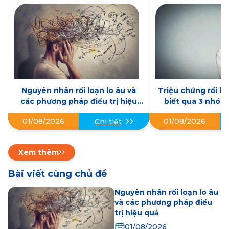
Nguyên nhân rối loạn lo âu và
Triệu chứng rối lo
các phương pháp điều trị hiệu
biết qua 3 nhóm 
quả
cách phân biệt
01/08/2026
01/08/2026
Chi tiết
Xem thêm
Bài viết cùng chủ đề
Nguyên nhân rối loạn lo âu
và các phương pháp điều
trị hiệu quả
01/08/2026