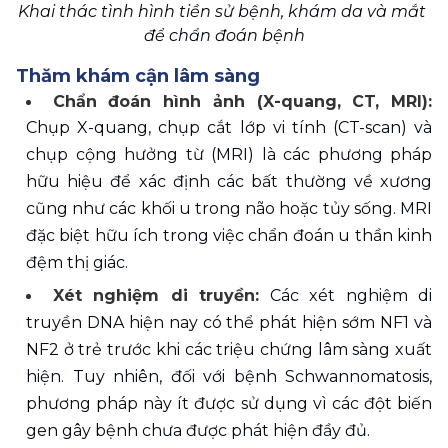
Khai thác tình hình tiền sử bệnh, khám da và mắt 
để chẩn đoán bệnh
Thăm khám cận lâm sàng
Chẩn đoán hình ảnh (X-quang, CT, MRI): 
Chụp X-quang, chụp cắt lớp vi tính (CT-scan) và 
chụp cộng hưởng từ (MRI) là các phương pháp 
hữu hiệu để xác định các bất thường về xương 
cũng như các khối u trong não hoặc tủy sống. MRI 
đặc biệt hữu ích trong việc chẩn đoán u thần kinh 
đệm thị giác. 
Xét nghiệm di truyền:
 Các xét nghiệm di 
truyền DNA hiện nay có thể phát hiện sớm NF1 và 
NF2 ở trẻ trước khi các triệu chứng lâm sàng xuất 
hiện. Tuy nhiên, đối với bệnh Schwannomatosis, 
phương pháp này ít được sử dụng vì các đột biến 
gen gây bệnh chưa được phát hiện đầy đủ. 