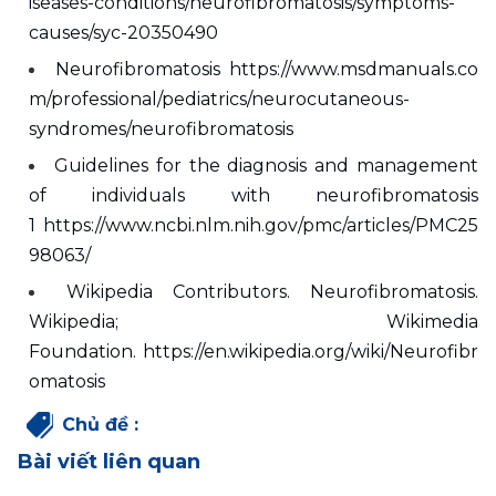
iseases-conditions/neurofibromatosis/symptoms-
causes/syc-20350490
Neurofibromatosis https://www.msdmanuals.co
m/professional/pediatrics/neurocutaneous-
syndromes/neurofibromatosis   
Guidelines for the diagnosis and management 
of individuals with neurofibromatosis 
1 https://www.ncbi.nlm.nih.gov/pmc/articles/PMC25
98063/
Wikipedia Contributors. Neurofibromatosis. 
Wikipedia; Wikimedia 
Foundation. https://en.wikipedia.org/wiki/Neurofibr
omatosis 
Chủ đề
:
Bài viết liên quan