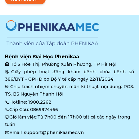
Bệnh viện Đại Học Phenikaa
🏥 
Tổ 5 Hòe Thị, Phường Xuân Phương, TP Hà Nội
📃Giấy phép hoạt động khám bệnh, chữa bệnh số 
386/BYT - GPHĐ do Bộ Y tế cấp ngày 22/11/2024
®️ Chịu trách nhiệm chuyên môn kĩ thuật, nội dung: PGS. 
TS. BS Nguyễn Thanh Hồi
📞Hotline: 
1900.2262
📞Cấp Cứu: 
0869974466
⏰Giờ làm việc:Từ 7h00 đến 17h00 tất cả các ngày trong 
tuần
📧Email: 
support@phenikaamec.vn