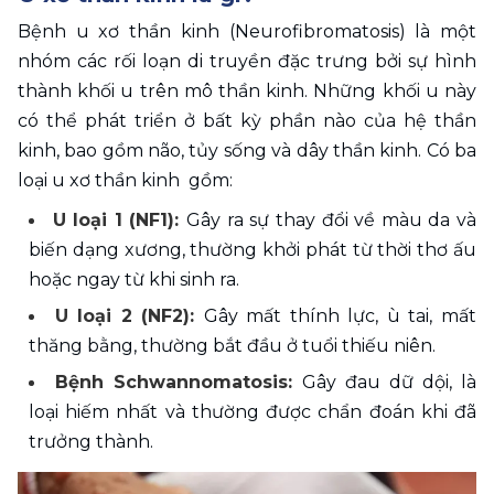
Bệnh u xơ thần kinh (Neurofibromatosis) là một 
nhóm các rối loạn di truyền đặc trưng bởi sự hình 
thành khối u trên mô thần kinh. Những khối u này 
có thể phát triển ở bất kỳ phần nào của hệ thần 
kinh, bao gồm não, tủy sống và dây thần kinh. Có ba 
loại u xơ thần kinh  gồm:
U loại 1 (NF1): 
Gây ra sự thay đổi về màu da và 
biến dạng xương, thường khởi phát từ thời thơ ấu 
hoặc ngay từ khi sinh ra. 
U loại 2 (NF2): 
Gây mất thính lực, ù tai, mất 
thăng bằng, thường bắt đầu ở tuổi thiếu niên. 
Bệnh Schwannomatosis: 
Gây đau dữ dội, là 
loại hiếm nhất và thường được chẩn đoán khi đã 
trưởng thành.