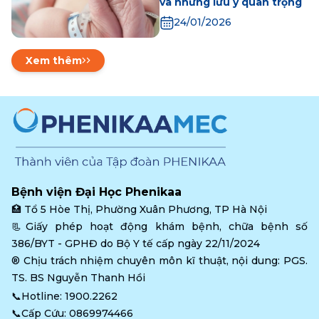
và những lưu ý quan trọng
24/01/2026
Xem thêm
Bệnh viện Đại Học Phenikaa
🏥 
Tổ 5 Hòe Thị, Phường Xuân Phương, TP Hà Nội
📃Giấy phép hoạt động khám bệnh, chữa bệnh số 
386/BYT - GPHĐ do Bộ Y tế cấp ngày 22/11/2024
®️ Chịu trách nhiệm chuyên môn kĩ thuật, nội dung: PGS. 
TS. BS Nguyễn Thanh Hồi
📞Hotline: 
1900.2262
📞Cấp Cứu: 
0869974466