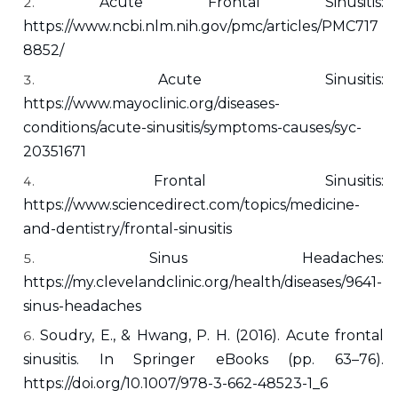
Acute Frontal Sinusitis: 
https://www.ncbi.nlm.nih.gov/pmc/articles/PMC717
8852/
Acute Sinusitis: 
https://www.mayoclinic.org/diseases-
conditions/acute-sinusitis/symptoms-causes/syc-
20351671
Frontal Sinusitis: 
https://www.sciencedirect.com/topics/medicine-
and-dentistry/frontal-sinusitis
Sinus Headaches: 
https://my.clevelandclinic.org/health/diseases/9641-
sinus-headaches
Soudry, E., & Hwang, P. H. (2016). Acute frontal 
sinusitis. In Springer eBooks (pp. 63–76). 
https://doi.org/10.1007/978-3-662-48523-1_6