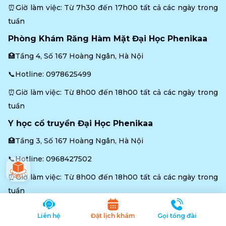
⏰Giờ làm việc: Từ 7h30 đến 17h00 tất cả các ngày trong 
tuần
Phòng Khám Răng Hàm Mặt Đại Học Phenikaa
🏥Tầng 4, Số 167 Hoàng Ngân, Hà Nội
📞Hotline: 
0978625499
⏰Giờ làm việc: Từ 8h00 đến 18h00 tất cả các ngày trong 
tuần
Y học cổ truyền Đại Học Phenikaa
🏥Tầng 3, Số 167 Hoàng Ngân, Hà Nội
📞Hotline: 
0968427502
⏰Giờ làm việc: Từ 8h00 đến 18h00 tất cả các ngày trong 
tuần
Liên kết nhanh
Liên hệ
Đặt lịch khám
Gọi tổng đài