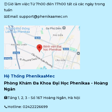
⏰Giờ làm việc:Từ 7h00 đến 17h00 tất cả các ngày trong 
tuần
📧Email: 
support@phenikaamec.vn
Hệ Thống PhenikaaMec
Phòng Khám Đa Khoa Đại Học Phenikaa - Hoàng 
Ngân
🏥Tầng 1, 2, 3 - Số 167 Hoàng Ngân, Hà Nội
📞Hotline: 
02422226699